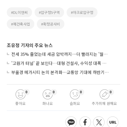
#DL이앤씨
#압구정5구역
#아크로압구정
#재건축사업
#확정공사비
조유정 기자의 주요 뉴스
전세 35% 줄었는데 세금 압박까지⋯더 빨라지는 '월세화'
'고원가 터널' 끝 보인다…대형 건설사, 수익성 대폭 개선
부울경 메가시티 논의 본격화⋯교통망 기대에 하반기 분양시장 '주목'
0
0
0
0
좋아요
화나요
슬퍼요
추가취재 원해요