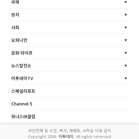
국제
정치
사회
오피니언
문화·라이프
뉴스발전소
이투데이TV
스페셜리포트
Channel 5
위너스IR클럽
무단전재 및 수집, 복사, 재배포, AI학습 이용 금지
Copyright 2006.
이투데이
. All rights reserved