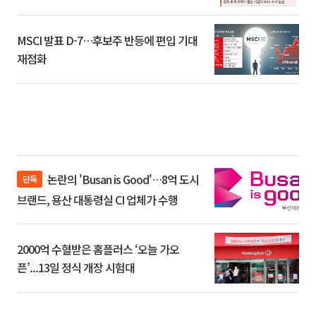
환]
MSCI 발표 D-7…후보주 반등에 편입 기대
재점화
논란의 'Busan is Good'…8억 도시
단독
브랜드, 용산 대통령실 CI 업체가 수행
2000억 수혈받은 홈플러스 ‘오늘 가오
픈’...13일 정식 개장 시험대