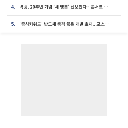
빅뱅, 20주년 기념 '새 뱅봉' 선보인다⋯콘서트 앞두고 팝업 개최
4.
[증시키워드] 반도체 충격 뚫은 개별 호재...포스코퓨처엠·에코프로·한화솔루션 '눈길'
5.