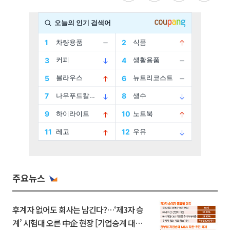
주요뉴스
후계자 없어도 회사는 남긴다?…‘제3자 승
계’ 시험대 오른 中企 현장 [기업승계 대전