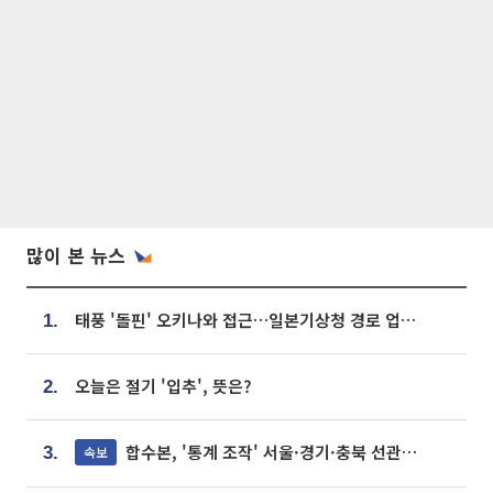
많이 본 뉴스
태풍 '돌핀' 오키나와 접근…일본기상청 경로 업데이트
1.
오늘은 절기 '입추', 뜻은?
2.
합수본, '통계 조작' 서울·경기·충북 선관위 등 추가 압수수색
속보
3.