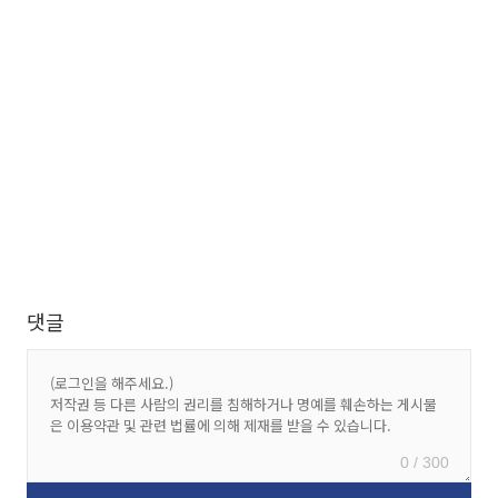
댓글
0 / 300