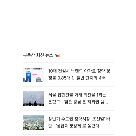
부동산 최신 뉴스
10대 건설사 브랜드 아파트 청약 경
쟁률 9.85대 1…일반 단지의 4배
서울 집합건물 거래 회전율 1위는
은평구⋯'금천·강남'은 하위권 맴돌
아
상반기 수도권 청약시장 '초선별' 바
람⋯'상급지·분상제'로 쏠렸다