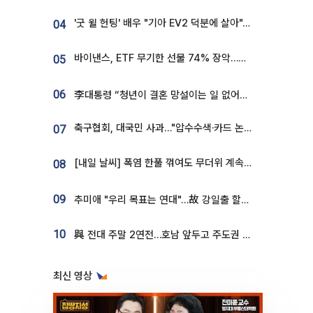
'굿 윌 헌팅' 배우 "기아 EV2 덕분에 살아"…교통사고 후 안전성 극찬
04
바이낸스, ETF 무기한 선물 74% 장악…한국 레버리지 ETF 거래 급증 [e가상자산]
05
06
李대통령 “청년이 결혼 망설이는 일 없어야...제도상 불이익 조사”
축구협회, 대국민 사과…"압수수색·카드 논란 사죄, 강도 높은 쇄신"
07
[내일 날씨] 폭염 한풀 꺾여도 무더위 계속⋯동해안 이틀 연속 비
08
09
추미애 "우리 목표는 연대"…故 강일출 할머니 흉상 제막
10
與 전대 주말 2연전…호남 앞두고 주도권 다툼
최신 영상