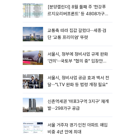
[분양캘린더] 8월 둘째 주 ‘한강푸
르지오리버프론트’ 등 4808가구
분양
교통축 따라 집값 갈렸다⋯세종·검
단 ‘교통 프리미엄’ 뚜렷
서울시, 정부에 정비사업 규제 완화
'건의'⋯국토부 "협의 중" 입장만
[종합]
서울시, 정비사업 공급 효과 백서 전
달⋯"LTV 완화 등 법령 개정 필요"
신촌역세권 '마포3구역 3지구' 재개
발⋯298가구 공급
서울 거주자 경기·인천 아파트 매입
비중 4년 만에 최대