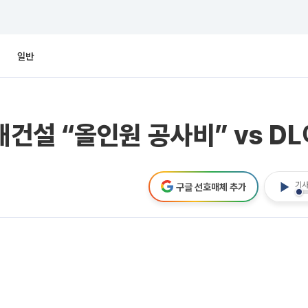
일반
설 “올인원 공사비” vs DL이
기사
구글 선호매체 추가