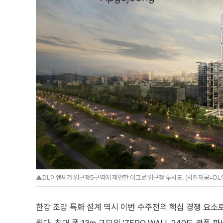
▲DL이앤씨가 압구정5구역에 제안한 아크로 압구정 투시도. (사진제공=DL
한강 조망 특화 설계 역시 이번 수주전의 핵심 경쟁 요소로 