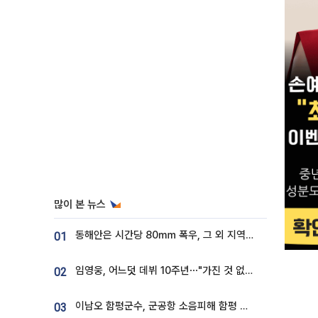
많이 본 뉴스
동해안은 시간당 80㎜ 폭우, 그 외 지역은 폭염…‘극과 극 날씨’
01
임영웅, 어느덧 데뷔 10주년⋯"가진 것 없던 시절, 내 앞엔 20명의 팬뿐"
02
이남오 함평군수, 군공항 소음피해 함평 보상 요구
03