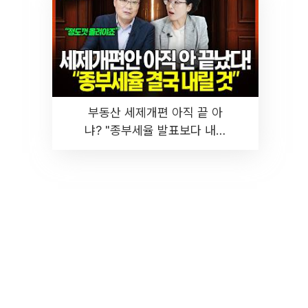
부동산 세제개편 아직 끝 아
냐? "종부세율 발표보다 내릴
것" 장기거주·양도세 전망 I 집
땅지성 I 김인만, 진미윤