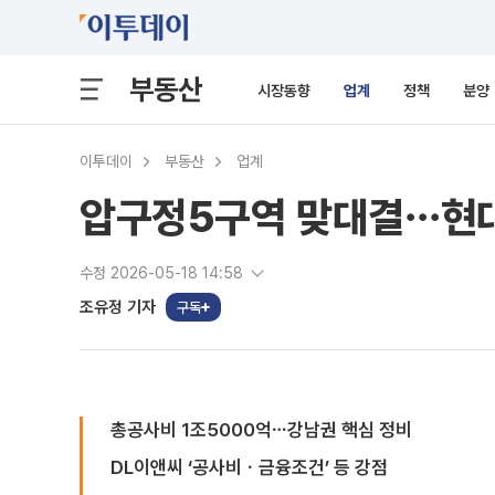
부동산
시장동향
업계
정책
분양
이투데이
부동산
업계
압구정5구역 맞대결⋯현대건
수정 2026-05-18 14:58
조유정 기자
구독
총공사비 1조5000억⋯강남권 핵심 정비
DL이앤씨 ‘공사비ㆍ금융조건’ 등 강점