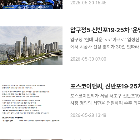
2026-05-30 16:45
타운’ 확대
압구정5·신반포19·25차 ‘
압구정 ‘현대 타운’ vs ‘아크로’ 입성신반포 ‘래미
에서 시공사 선정 총회가 30일 잇따라
건축 사업지인 압구정5구역과 신반포1
2026-05-30 07:00
포스코이앤씨, 신반포19·25
포스코이앤씨가 서울 서초구 신반포19
사장 명의의 서한을 전달하며 수주 의지
를 내세우며 조합원 표심 잡기에 나선 것이다. 28일 포스코이앤씨는 최근 조합원
2026-05-28 13:48
장 명의의 서한을 전달하고 사업 완수