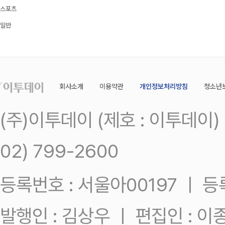
스포츠
일반
회사소개
이용약관
개인정보처리방침
청소년
(주)이투데이 (제호 : 이투데이
02) 799-2600
등록번호 : 서울아00197 ㅣ 등록일
발행인 : 김상우 ㅣ 편집인 : 