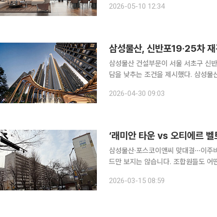
2026-05-10 12:34
단지 배치와 건축 구조를 전면 재구성해
삼성물산 건설부문이 서울 서초구 신반포
담을 낮추는 조건을 제시했다. 삼성물산은 우수한 재무 건전성과 신용등급을 기반으로 사업비 전액
을 한도 없이 최저금리로 책임 조달하
2026-04-30 09:03
(LTV) 100% △주택도시보증공사(H
삼성물산·포스코이앤씨 맞대결⋯이주비·금리 등 사업조건
드만 보지는 않습니다. 조합원들도 어
(잠원역 인근 공인중개사) 서울 서초구 잠원동 신반포19·25차 통합 재건축이 삼성물산과 포스코이
2026-03-15 08:59
앤씨의 맞대결 구도로 압축되면서 반포