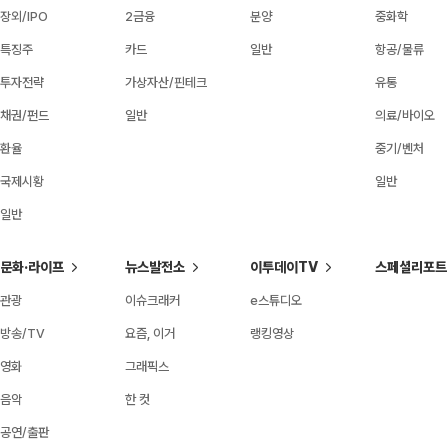
장외/IPO
2금융
분양
중화학
특징주
카드
일반
항공/물류
투자전략
가상자산/핀테크
유통
채권/펀드
일반
의료/바이오
환율
중기/벤처
국제시황
일반
일반
문화·라이프
뉴스발전소
이투데이TV
스페셜리포트
관광
이슈크래커
e스튜디오
방송/TV
요즘, 이거
랭킹영상
영화
그래픽스
음악
한 컷
공연/출판