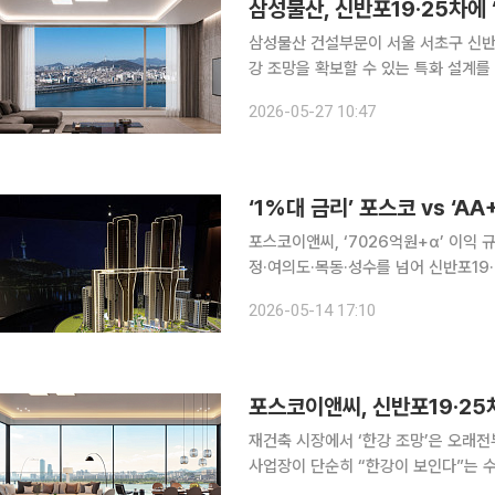
삼성물산, 신반포19·25차에 
삼성물산 건설부문이 서울 서초구 신반포
강 조망을 확보할 수 있는 특화 설계를 제안했다. 삼성물산은 신반포19·25차 
합원의 한강 조망 가치를 극대화하고,
2026-05-27 10:47
조성안
‘1%대 금리’ 포스코 vs ‘
포스코이앤씨, ‘7026억원+α’ 이익 규모 강조삼성물산, 경쟁사에 ‘2100억원+α’ 추가 보장 “압구
정·여의도·목동·성수를 넘어 신반포19
준비했습니다.” (신찬문 포스코이앤씨 수주기획소장) “반포를 가장 잘
2026-05-14 17:10
약속드립니다. 기존 모든 반포 래미안
재건축 시장에서 ‘한강 조망’은 오래
사업장이 단순히 “한강이 보인다”는 
에서 아예 조망의 개념 자체를 다시 설계하고 있다는 