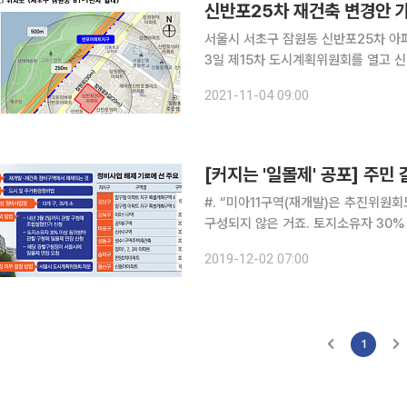
신반포25차 재건축 변경안 
서울시 서초구 잠원동 신반포25차 아파트
3일 제15차 도시계획위원회를 열고 
정 가결했다고 4일 밝혔다. 이 단지는 1984년 잠원동 61-1번지에 지어진 노후 아파트로 총 205가
2021-11-04 09:00
구 규모다. 이번 도시계획위원회 결정
[커지는 '일몰제' 공포] 주
#. “미아11구역(재개발)은 추진위원
구성되지 않은 거죠. 토지소유자 30%
않으면 일몰제를 적용할 가능성도 있습니다.”(강북구청 관계자
2019-12-02 07:00
구역 모두 일몰제 연장을 놓고 갈등이 
1