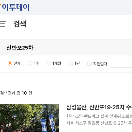
검색
전체
1주
1개월
1년
직접입력
검색결과 총
10
건
삼성물산, 신반포19·25차 수
한강 조망·랜드마크 설계 앞세워 조합원 선
서울 서초구 잠원동 신반포19·25차 
에서 존재감을 키웠다. 포스코이앤씨와