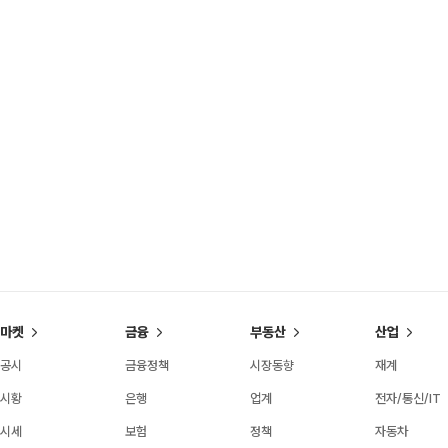
마켓
금융
부동산
산업
공시
금융정책
시장동향
재계
시황
은행
업계
전자/통신/IT
시세
보험
정책
자동차