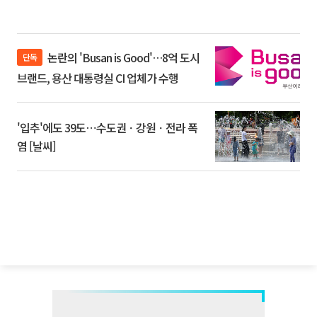
논란의 'Busan is Good'…8억 도시
단독
브랜드, 용산 대통령실 CI 업체가 수행
'입추'에도 39도⋯수도권ㆍ강원ㆍ전라 폭
염 [날씨]