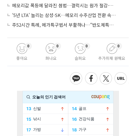
메모리값 폭등에 달라진 셈법…갤럭시는 원가 절감·아이폰은 서비스 확대
‘5년 LTA’ 늘리는 삼성·SK…메모리 수주산업 전환 속 다른 셈법
주52시간 특례, 메가특구법서 부활하나…“반도체특별법 담겨야”
0
0
0
0
좋아요
화나요
슬퍼요
추가취재 원해요