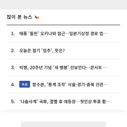
많이 본 뉴스
태풍 '돌핀' 오키나와 접근…일본기상청 경로 업데이트
1.
오늘은 절기 '입추', 뜻은?
2.
빅뱅, 20주년 기념 '새 뱅봉' 선보인다⋯콘서트 앞두고 팝업 개최
3.
합수본, '통계 조작' 서울·경기·충북 선관위 등 추가 압수수색
속보
4.
‘나솔사계’ 국화, 결별 후 재등장⋯첫인상 투표 휩쓸고 ‘인기녀’ 등극
5.