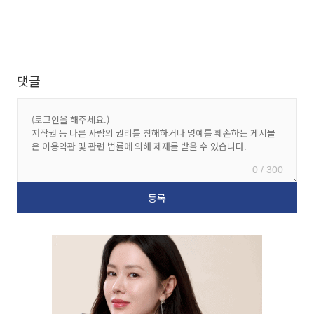
댓글
0 / 300