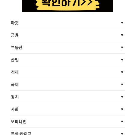
마켓
금융
부동산
산업
경제
국제
정치
사회
오피니언
문화·라이프