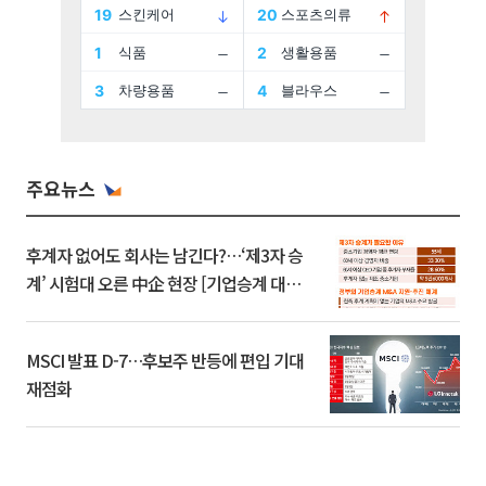
주요뉴스
후계자 없어도 회사는 남긴다?…‘제3자 승
계’ 시험대 오른 中企 현장 [기업승계 대전
환]
MSCI 발표 D-7…후보주 반등에 편입 기대
재점화