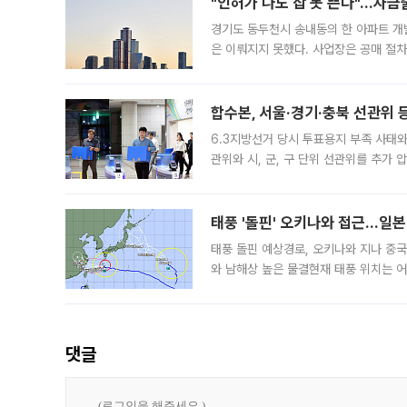
"인허가 나도 삽 못 뜬다"…자금
경기도 동두천시 송내동의 한 아파트 개
은 이뤄지지 못했다. 사업장은 공매 절차
3차 공매까지 진행됐으나 모두 유찰됐다.
후
합수본, 서울·경기·충북 선관위 등
6.3지방선거 당시 투표용지 부족 사태
관위와 시, 군, 구 단위 선관위를 추가
부(김태훈 서울중앙지검 3차장검사)는 
태풍 '돌핀' 오키나와 접근…일
태풍 돌핀 예상경로, 오키나와 지나 중
와 남해상 높은 물결현재 태풍 위치는 어
강한 세력을 유지한 채 일본 오키나와와
댓글