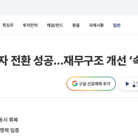
특징주
투자전략
채권/펀드
환율
국제시황
일반
자 전환 성공…재무구조 개선 ‘
기사
구글 선호매체 추가
동시 회복
경쟁력 입증