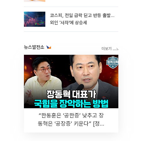
코스피, 전일 급락 딛고 반등 출발…
외인 '사자'에 상승세
뉴스발전소
“한동훈은 ‘공한증’ 낮추고 장
동혁은 ‘공장증’ 키운다” [정치
대학]