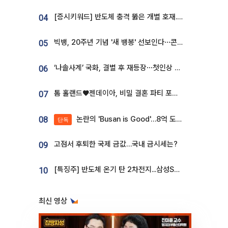
[증시키워드] 반도체 충격 뚫은 개별 호재...포스코퓨처엠·에코프로·한화솔루션 '눈길'
04
빅뱅, 20주년 기념 '새 뱅봉' 선보인다⋯콘서트 앞두고 팝업 개최
05
‘나솔사계’ 국화, 결별 후 재등장⋯첫인상 투표 휩쓸고 ‘인기녀’ 등극
06
톰 홀랜드♥젠데이아, 비밀 결혼 파티 포착⋯호텔 대관비만 9억
07
논란의 'Busan is Good'…8억 도시브랜드, 용산 대통령실 CI 업체가 수행
08
단독
고점서 후퇴한 국제 금값…국내 금시세는?
09
[특징주] 반도체 온기 탄 2차전지...삼성SDI, 장 초반 7% 넘게 껑충
10
최신 영상