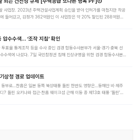
줄 죄는 건전성 규제 [주택공급 또다른 병목 PF]①
발 사업장. 2023년 주택건설사업계획 승인을 받아 인허가를 마쳤지만 착공
에 들어갔고, 감정가 362억원인 이 사업장은 약 20% 할인된 288억원에
 현재는 4차 공매를 위한 조건 협의가 진행 중이다. 수도권의 주요 주거 배
 압수수색… ‘조작 지침’ 확인
와 투표율 통계조작 등을 수사 중인 검경 합동수사본부가 서울·경기·충북 선
 압수수색에 나섰다. 7일 국민참정권 침해 진상규명을 위한 검경 합동수사본
추가 증거 확보를 위해 중앙선관위, 서울시·경기도·충청북도 선관위, 김포시
본기상청 경로 업데이트
국 동부로…찬홈은 일본 동쪽 북상태풍 돌핀 한반도 영향은…동해안 비·제주
디? 돌핀 오키나와 접근·찬홈 웨이크섬 근해 이동 중 제13호 태풍 ‘돌핀’이
 아마미 지방에 접근하고 있다. 돌핀은 오키나와 부근을 지난 뒤 동중국해