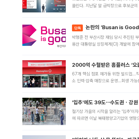
쏠린다. 지난달 말 급락장으로 후보군의
가능성과 지수 추종 자금 유입 기대가 
논란의 'Busan is Go
단독
박형준 전 부산시장 재임 당시 추진된 부산
용산 대통령실 상징체계(CI) 개발에 참
도시브랜드 사업이 공개 이후 시민 공감
2000억 수혈받은 홈플러스 ‘오늘
67개 핵심 점포 재가동 위한 빌드업..
소 인력·압축 매장으로 운영…회생 가능성
영업을 시작한다. 핵심 점포 67개에는 
'입추'에도 39도⋯수도권ㆍ강원
절기상 가을의 시작을 알리는 ‘입추’이자
에 따르면 이날 북태평양고기압의 영향으
도, 낮 최고기온은 31~39도로, 전국