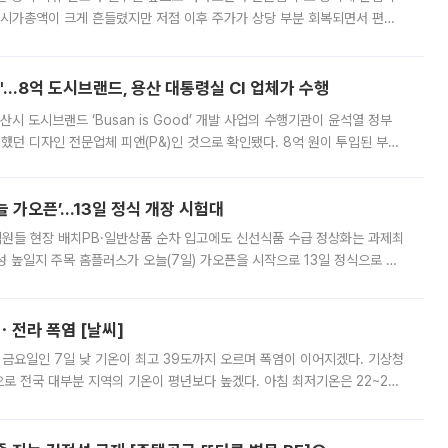
 시가총액이 크게 흔들렸지만 저점 이후 주가가 상당 부분 회복되면서 편입
다시 부각되고 있다. 7일 금융투자업계에 따르면 MSCI는 한국시간으로 오는
od'…8억 도시브랜드, 용산 대통령실 CI 업체가 수행
시 도시브랜드 ‘Busan is Good’ 개발 사업의 수행기관이 윤석열 정부
여했던 디자인 전문업체 피앤(P&)인 것으로 확인됐다. 8억 원이 투입된 부산
 부족과 디자인 정체성 논란에 휩싸였던 만큼, 사업 선정 과정과 결과물에
 가오픈’...13일 정식 개장 시험대
.직원들 현장 배치PB·일반상품 순차 입고에도 신선식품 수급 정상화는 과제최
 높일지 주목 홈플러스가 오늘(7일) 가오픈을 시작으로 13일 정식으로 재
직원들이 현장 배치되고, PB 상품과 함께 일반 상품 납품도 순차적으로 진행
ㆍ전라 폭염 [날씨]
 금요일인 7일 낮 기온이 최고 39도까지 오르며 폭염이 이어지겠다. 기상청
로 전국 대부분 지역의 기온이 평년보다 높겠다. 아침 최저기온은 22~27
 대부분 지역에 폭염특보가 발효된 가운데 최고체감온도는 35도 안팎까지 올라