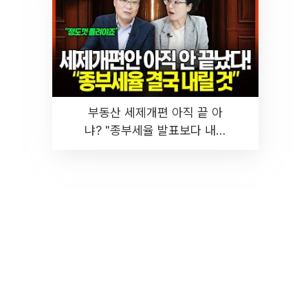
부동산 세제개편 아직 끝 아
냐? "종부세율 발표보다 내릴
것" 장기거주·양도세 전망 I 집
땅지성 I 김인만, 진미윤