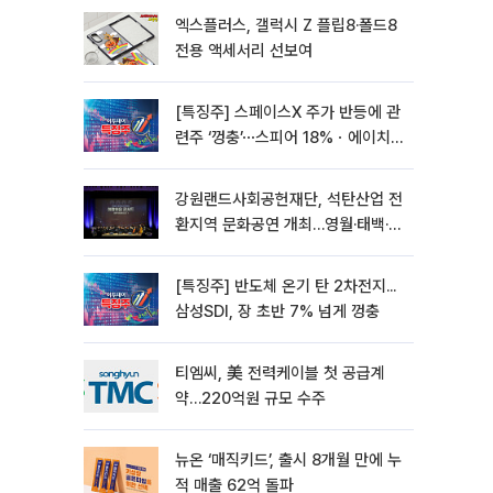
엑스플러스, 갤럭시 Z 플립8·폴드8
전용 액세서리 선보여
[특징주] 스페이스X 주가 반등에 관
련주 ‘껑충’⋯스피어 18%ㆍ에이치
브이엠 12%↑
강원랜드사회공헌재단, 석탄산업 전
환지역 문화공연 개최…영월·태백·삼
척서 3회
[특징주] 반도체 온기 탄 2차전지...
삼성SDI, 장 초반 7% 넘게 껑충
티엠씨, 美 전력케이블 첫 공급계
약…220억원 규모 수주
뉴온 ‘매직키드’, 출시 8개월 만에 누
적 매출 62억 돌파