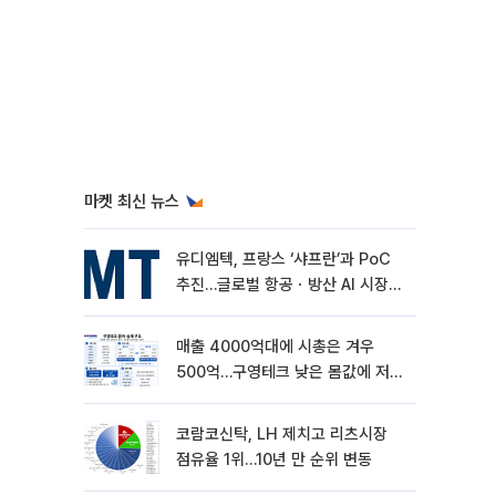
마켓 최신 뉴스
유디엠텍, 프랑스 ‘샤프란’과 PoC
추진…글로벌 항공ㆍ방산 AI 시장
공략
매출 4000억대에 시총은 겨우
500억…구영테크 낮은 몸값에 저가
승계 마무리
코람코신탁, LH 제치고 리츠시장
점유율 1위…10년 만 순위 변동