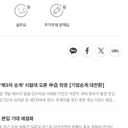
0
0
슬퍼요
추가취재 원해요
제3자 승계’ 시험대 오른 中企 현장 [기업승계 대전환]
지원 첫발 매수자 발굴·인수자금·거래망 이전은 여전히 과제 정부가 혈연 중심
장기근속 임직원 등 제3자에게 연다. 후계자를 찾지 못한 중소기업이 폐업
해 기술과 일자리를 남기도록 하겠다는 취지다. 다만 세금 감면만으로 거래를
에 편입 기대 재점화
월 정기 리뷰 발표가 일주일 앞으로 다가오면서 편출입 후보 종목에 관심이