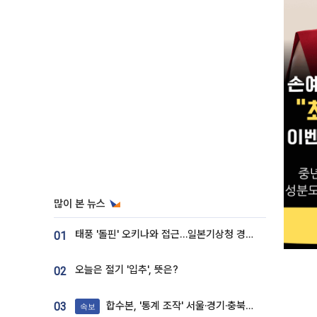
많이 본 뉴스
태풍 '돌핀' 오키나와 접근…일본기상청 경로 업데이트
01
오늘은 절기 '입추', 뜻은?
02
합수본, '통계 조작' 서울·경기·충북 선관위 등 추가 압수수색
03
속보