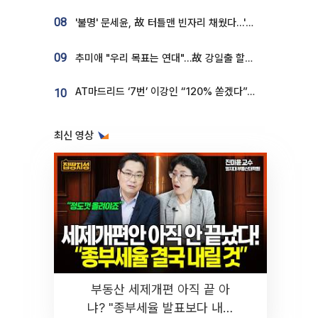
08
'불명' 문세윤, 故 터틀맨 빈자리 채웠다…'거북이' 눈물의 최종 우승
09
추미애 "우리 목표는 연대"…故 강일출 할머니 흉상 제막
AT마드리드 ‘7번’ 이강인 “120% 쏟겠다”⋯시메오네 감독 “필요한 선수”
10
최신 영상
부동산 세제개편 아직 끝 아
냐? "종부세율 발표보다 내릴