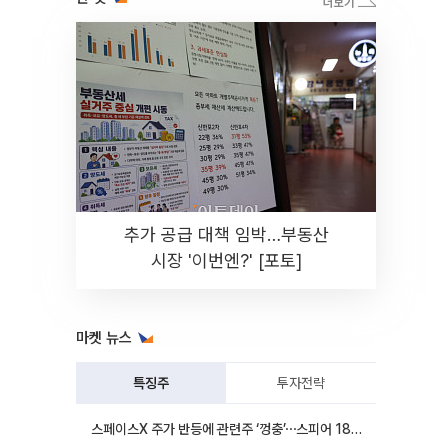
추가 공급 대책 임박…부동산
시장 '이번엔?' [포토]
마켓 뉴스
특징주
투자전략
스페이스X 주가 반등에 관련주 ‘껑충’⋯스피어 18%ㆍ에이치브이엠 12%↑