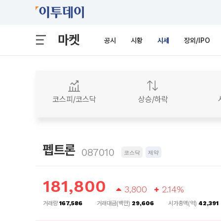
마켓
공시
시황
시세
장외/IPO
코스피/코스닥
상승/하락
펩트론
087010
코스닥
제약
181,800
3,800
2.14%
거래량
167,586
거래대금(백만)
29,606
시가총액(억)
42,391