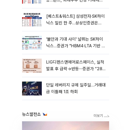
등…본느, 최대주주 변경 기대에
270% 폭등
[베스트&워스트] 삼성전자·SK하이
닉스 밀린 한 주…상상인증권은
85% 급등
'불안과 기대 사이' 널뛰는 SK하이
닉스…증권가 "HBM4·LTA 기반 펀
터멘털 견고"
LIG디펜스앤에어로스페이스, 실적
발표 후 급락→반등⋯증권가 “28년
까지 튼튼”
단일 레버리지 규제 일주일…거래대
금 이틀째 1조 하회
뉴스발전소