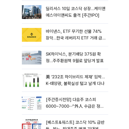
딜리셔스 10일 코스닥 상장…케이앤
에스아이앤씨도 출격 [주간IPO]
바이낸스, ETF 무기한 선물 74%
장악…한국 레버리지 ETF 거래 급
증 [e가상자산]
SK하이닉스, 분기배당 375원 확
정…주주환원책 9월로 앞당겨 발표
美 ‘232조 하이브리드 제재’ 임박…
K-태양광, 불확실성 털고 날개 다나
[주간증시전망] 다음주 코스피
6000~7000⋯“外人 수급은 정책
이 변수”
[베스트&워스트] 코스닥 10% 급반