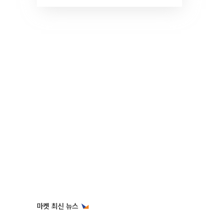
것" 장기거주·양도세 전망 I 집
땅지성 I 김인만, 진미윤
마켓 최신 뉴스