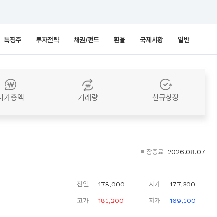
특징주
투자전략
채권/펀드
환율
국제시황
일반
시가총액
거래량
신규상장
장종료
2026.08.07
전일
178,000
시가
177,300
고가
183,200
저가
169,300