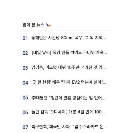
많이 본 뉴스
동해안은 시간당 80㎜ 폭우, 그 외 지역은 폭염…‘극과 극 날씨’
01
[내일 날씨] 폭염 한풀 꺾여도 무더위 계속⋯동해안 이틀 연속 비
02
임영웅, 어느덧 데뷔 10주년⋯"가진 것 없던 시절, 내 앞엔 20명의 팬뿐"
03
'굿 윌 헌팅' 배우 "기아 EV2 덕분에 살아"…교통사고 후 안전성 극찬
04
05
李대통령 “청년이 결혼 망설이는 일 없어야...제도상 불이익 조사”
놀란 감독 '오디세이', 개봉 4일 만에 100만 돌파⋯'왕사남' 보다 빠르다
06
축구협회, 대국민 사과…"압수수색·카드 논란 사죄, 강도 높은 쇄신"
07