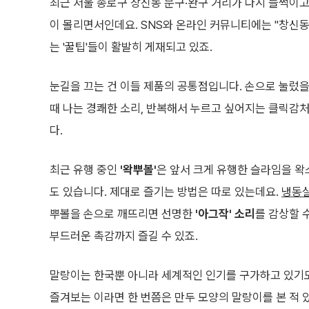
최근 서울 종로구 창신동 문구·완구 거리가 다시 들썩이고 있
이 몰리면서인데요. SNS와 온라인 커뮤니티에는 "창신동
는 '꿀팁'들이 활발히 게재되고 있죠.
눈길을 끄는 건 이들 제품의 공통점입니다. 손으로 눌렀
때 나는 경쾌한 소리, 반복해서 누르고 싶어지는 클릭감
다.
최근 유행 중인
'왁뿌볼'
은 앞서 크게 유행한 슬라임을 왁
도 있습니다. 제대로 즐기는 방법은 따로 있는데요.
냉동실
뿌볼을 손으로 깨뜨리면 선명한
'아그작' 소리
를 감상할 
부드러운 촉감까지 즐길 수 있죠.
말랑이는 한국뿐 아니라 세계적인 인기를 구가하고 있기도 
즐겨보는 이라면 한 번쯤은 만두 모양의 말랑이를 본 적 