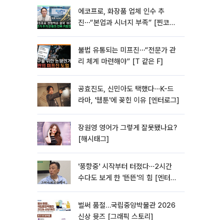
에코프로, 화장품 업체 인수 추
진⋯“본업과 시너지 부족” [찐코노
미]
불법 유통되는 미프진⋯“전문가 관
리 체계 마련해야” [T 같은 F]
공효진도, 신민아도 택했다⋯K-드
라마, '웹툰'에 꽂힌 이유 [엔터로그]
장원영 영어가 그렇게 잘못됐나요?
[해시태그]
'풍향중' 시작부터 터졌다⋯2시간
수다도 보게 한 '뜬뜬'의 힘 [엔터로
그]
벌써 품절…국립중앙박물관 2026
신상 뮷즈 [그래픽 스토리]