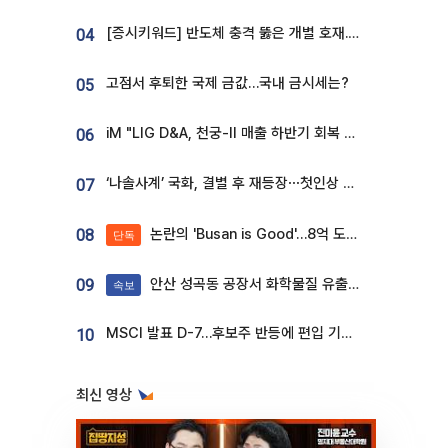
[증시키워드] 반도체 충격 뚫은 개별 호재...포스코퓨처엠·에코프로·한화솔루션 '눈길'
04
고점서 후퇴한 국제 금값…국내 금시세는?
05
iM "LIG D&A, 천궁-II 매출 하반기 회복 전망…방산 톱픽 유지"
06
‘나솔사계’ 국화, 결별 후 재등장⋯첫인상 투표 휩쓸고 ‘인기녀’ 등극
07
논란의 'Busan is Good'…8억 도시브랜드, 용산 대통령실 CI 업체가 수행
08
단독
안산 성곡동 공장서 화학물질 유출 사고 발생
09
속보
MSCI 발표 D-7…후보주 반등에 편입 기대 재점화
10
최신 영상