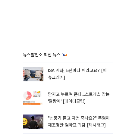
뉴스발전소 최신 뉴스
ISA 계좌, 5년마다 깨라고요? [이
슈크래커]
만지고 누르며 푼다…스트레스 잡는
'말랑이' [데이터클립]
"선풍기 틀고 자면 죽나요?" 폭염이
재조명한 엄마표 괴담 [해시태그]