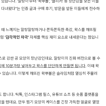
습니다. '말랑이'부터 '왁뿌볼', '클리커' 등 장난감을 찾는 이들
 다녀왔다"는 인증 글과 구매 후기, 방문을 앞둔 이들에게 전수하
을 때 느껴지는 말랑말랑하거나 쫀득쫀득한 촉감, 왁스를 깨뜨릴
처럼
'감각적인 자극'
자체를 핵심 재미 요소로 내세운다는 점입니
스로 감싼 공 모양의 장난감인데요. 말랑이의 진화 버전으로 볼 수
에 10분가량 넣어두고 왁스를 단단하게 만들면 됩니다
. 이때 왁
수 있습니다. 이렇게 깨뜨린 왁뿌볼은 슬라임처럼 열심히 주물러
합니다. 틱톡, 인스타그램 릴스, 유튜브 쇼츠 등 숏폼 플랫폼을
있을 텐데요. 만두 찜기 모양의 케이스를 긴장 가득한 얼굴로 열었