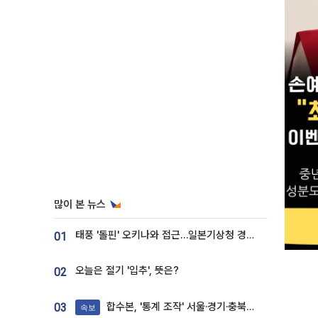
많이 본 뉴스
태풍 '돌핀' 오키나와 접근…일본기상청 경로 업데이트
01
오늘은 절기 '입추', 뜻은?
02
합수본, '통계 조작' 서울·경기·충북 선관위 등 추가 압수수색
03
속보