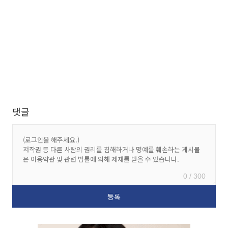
댓글
0 / 300