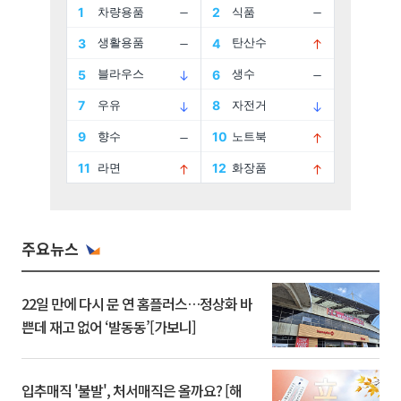
주요뉴스
22일 만에 다시 문 연 홈플러스…정상화 바
쁜데 재고 없어 ‘발동동’[가보니]
입추매직 '불발', 처서매직은 올까요? [해