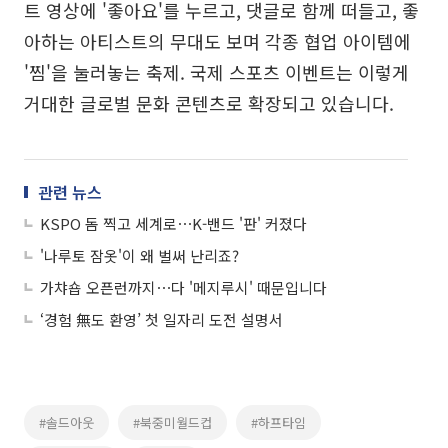
트 영상에 '좋아요'를 누르고, 댓글로 함께 떠들고, 좋
아하는 아티스트의 무대도 보며 각종 협업 아이템에
'찜'을 눌러놓는 축제. 국제 스포츠 이벤트는 이렇게
거대한 글로벌 문화 콘텐츠로 확장되고 있습니다.
관련 뉴스
KSPO 돔 찍고 세계로⋯K-밴드 '판' 커졌다
'나루토 잠옷'이 왜 벌써 난리죠?
가챠숍 오픈런까지⋯다 '메지루시' 때문입니다
‘경험 無도 환영’ 첫 일자리 도전 설명서
#솔드아웃
#북중미월드컵
#하프타임