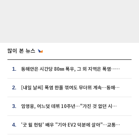
많이 본 뉴스
동해안은 시간당 80㎜ 폭우, 그 외 지역은 폭염…‘극과 극 날씨’
1.
[내일 날씨] 폭염 한풀 꺾여도 무더위 계속⋯동해안 이틀 연속 비
2.
임영웅, 어느덧 데뷔 10주년⋯"가진 것 없던 시절, 내 앞엔 20명의 팬뿐"
3.
'굿 윌 헌팅' 배우 "기아 EV2 덕분에 살아"…교통사고 후 안전성 극찬
4.