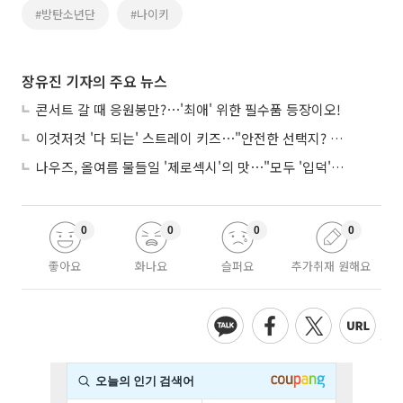
#방탄소년단
#나이키
장유진 기자의 주요 뉴스
콘서트 갈 때 응원봉만?⋯'최애' 위한 필수품 등장이오!
이것저것 '다 되는' 스트레이 키즈⋯"안전한 선택지? 도전이 재밌죠"
나우즈, 올여름 물들일 '제로섹시'의 맛⋯"모두 '입덕'시킬 것"
0
0
0
0
좋아요
화나요
슬퍼요
추가취재 원해요