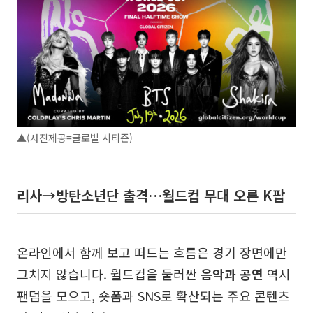
▲(사진제공=글로벌 시티즌)
리사→방탄소년단 출격…월드컵 무대 오른 K팝
온라인에서 함께 보고 떠드는 흐름은 경기 장면에만
그치지 않습니다. 월드컵을 둘러싼
음악과 공연
역시
팬덤을 모으고, 숏폼과 SNS로 확산되는 주요 콘텐츠