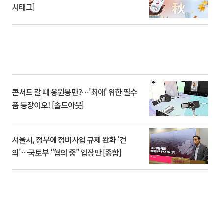
시태그]
콘서트 갈 때 응원봉만?⋯'최애' 위한 필수
품 등장이오! [솔드아웃]
서울시, 정부에 정비사업 규제 완화 '건
의'⋯국토부 "협의 중" 입장만 [종합]