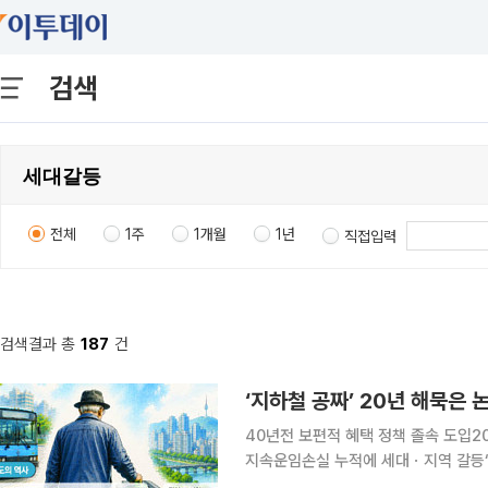
검색
전체
1주
1개월
1년
직접입력
검색결과 총
187
건
40년전 보편적 혜택 정책 졸속 도입
지속운임손실 누적에 세대ㆍ지역 갈등“결국은 표” 정
무임승차를 둘러싼 갈등이 확산한 건 2