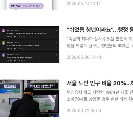
2026-05-14 14:11
SNS(사회관계망서비스) 스레드에는 “
"쉬었음 청년이라뇨"…행정 
"죽을까 하다가 잠시 쉬었을 뿐인데 게으른 백수 취급을 받
창을 뜨겁게 달구는 청년들의 뼈아픈 고백입니다. 지금 한국 사회는 '쉬었음
러싼 청년들의 분노와 서글픔으로 가득 차 있는데요. 국가가 만든 이 행
2026-05-06 14:44
과 조롱의 언어가 되었을까요. 단순한 '
무임승차 제도 시작한 1984년 서울 
소화70세로 상향할 경우 손실 비용 최대 34% 축소 가능 서울 
승차 비율도 늘고 있어 무임 손실도 증
2026-04-22 05:00