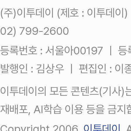
(주)이투데이 (제호 : 이투데이
02) 799-2600
등록번호 : 서울아00197 ㅣ 등록일
발행인 : 김상우 ㅣ 편집인 : 
이투데이의 모든 콘텐츠(기사)는
재배포, AI학습 이용 등을 금지
Copyright 2006.
이투데이
.