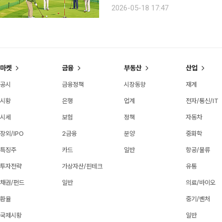
단체들도 시설 확대에 속도를 내는 분위
2026-05-18 17:47
논란까지 불거지면서 단순한 ‘인기 스
마켓
금융
부동산
산업
공시
금융정책
시장동향
재계
시황
은행
업계
전자/통신/IT
시세
보험
정책
자동차
장외/IPO
2금융
분양
중화학
특징주
카드
일반
항공/물류
투자전략
가상자산/핀테크
유통
채권/펀드
일반
의료/바이오
환율
중기/벤처
국제시황
일반