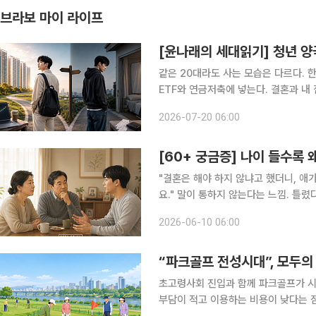
브라보 마이 라이프
[윤나래의 세대읽기] 청년 양극
같은 20대라도 사는 모습은 다르다. 
ETF와 연금저축에 넣는다. 결혼과 내
와 생활비를 내고 나면 통장에 남는 돈이
2026-07-20 06:00
서는 해외여행과 오마카세 인증이 올라
[60+ 궁금증] 나이 들수록
"결혼은 해야 하지 않냐고 했더니, 애
요." 말이 통하지 않는다는 느낌. 틀렸다기보다 그냥 다른 세상에 사는 것 같다는 감각. 나이가 들수
록 자녀와의 대화에서 이런 순간이 늘어
2026-06-10 06:00
시간을 살아왔기 때문이다. 
“파크골프 전성시대”, 모두의
초고령사회 진입과 함께 파크골프가 시
부담이 적고 이용하는 비용이 낮다는 