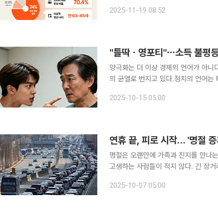
정년 연장 찬성 의견이 ‘현행 유지(12.
2025-11-19 08:52
의 폭넓은 공감대가 형성된 것으로 나
양극화는 더 이상 경제의 언어가 아니
의 균열로 번지고 있다.정치의 언어는
갈라졌다. 부와 일자리, 교육과 기회
2025-10-15 05:00
동의 희망을 잃었다. 공존의 균형은 무
연휴 끝, 피로 시작… '명절 
명절은 오랜만에 가족과 친지를 만나는 
고생하는 사람들이 적지 않다. 긴 장거리
듬 등 복합적인 스트레스 요인이 겹치
2025-10-07 05:00
다. 실제로 ‘명절 증후군’은 설·추석 