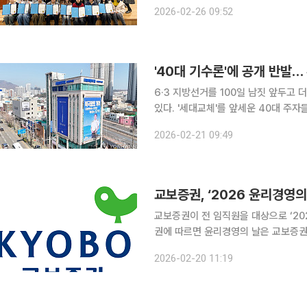
창의리더십 체.인.지 겨울 아카데미(이하 
2026-02-26 09:52
명과 교보교육재단이 함께 운영하는 ‘
'40대 기수론'에 공개 반발…
6·3 지방선거를 100일 남짓 앞두고
있다. '세대교체'를 앞세운 40대 주자들의 등장에 대해 공개적인 이견이 제기되면서, 선거를 앞둔 조
직 내 긴장감이 높아지는 분위기다. 추연길 부산 강서구청장 출마예정자는 지난 20일 SNS를 통해
2026-02-21 09:49
일부 출마예정자들이 내세운 '40대 기수
교보증권, ‘2026 윤리경영의
교보증권이 전 임직원을 대상으로 ‘2026
권에 따르면 윤리경영의 날은 교보증권의
정착하기 위해 마련했다. 지난 2021년부터 매년 행
2026-02-20 11:19
준칙 공유 △직급·세대·직무 차이에 대