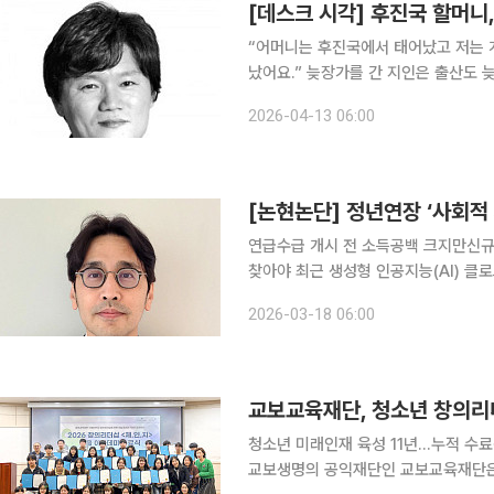
[데스크 시각] 후진국 할머니
“어머니는 후진국에서 태어났고 저는 
났어요.” 늦장가를 간 지인은 출산도 늦어서 아들이 이제 7살이다. 맞벌이하느라 아들내미를 친어머
니가 봐 주신다고 한다. 할머니로선 눈
2026-04-13 06:00
내아이니 육아의 고단함은 ‘안 봐도 비
[논현논단] 정년연장 ‘사회적
연급수급 개시 전 소득공백 크지만신규
찾아야 최근 생성형 인공지능(AI) 클로드를 만든 앤트로픽이 AI가 노동시장에 미친 초기 영향에 대
한 보고서를 공개하였다. 이 보고서는 
2026-03-18 06:00
그 차이를 보여주고 있다. 이에 따르면,
교보교육재단, 청소년 창의리더
청소년 미래인재 육성 11년…누적 수료
교보생명의 공익재단인 교보교육재단은 