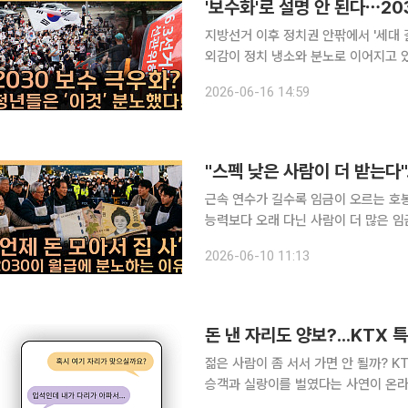
'보수화'로 설명 안 된다⋯20
지방선거 이후 정치권 안팎에서 '세대 
외감이 정치 냉소와 분노로 이어지고 
기보다, 진보와 보수의 경계가 흐려진 한
2026-06-16 14:59
김지영 기자와 손윤희 박사는 15일 공
"스펙 낮은 사람이 더 받는다"…
근속 연수가 길수록 임금이 오르는 호봉
능력보다 오래 다닌 사람이 더 많은 
년층의 박탈감을 키운다는 분석이 나왔다. 본지 김지영 기자와 손윤희 박사는 유튜브 채널
2026-06-10 11:13
TV 'T 같은 F'(연출 김성현)에 출연
돈 낸 자리도 양보?...KTX 
젊은 사람이 좀 서서 가면 안 될까? KTX 특실 좌석을 예매한 승객이 자신의 자리에 앉아 있던 입석
승객과 실랑이를 벌였다는 사연이 온라
하게 요금을 내고 예약한 좌석도 상황에