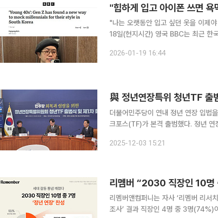
"힙하게 입고 아이폰 쓰면 욕먹
"나는 오랫동안 입고 싶던 옷을 이제야 
18일(현지시간) 영국 BBC는 최근 한국
온라인상에서 조롱의 대상이 되고 있다
2026-01-19 16:44
입고 아이폰을 사용하는 중년 남성의 
與 정년연장특위 청년TF 출
더불어민주당이 연내 정년 연장 입법을
크포스(TF)가 본격 출범했다. 정년 
질 것이란 우려를 사전에 차단하겠다는 취지다. 민주당 정년연장특위 청년TF 
2025-12-03 15:21
의원은 3일 오후 국회에서 열린 청년 
리멤버 “2030 직장인 10명 
리멤버앤컴퍼니는 자사 ‘리멤버 리서치’
조사’ 결과 직장인 4명 중 3명(74%)이