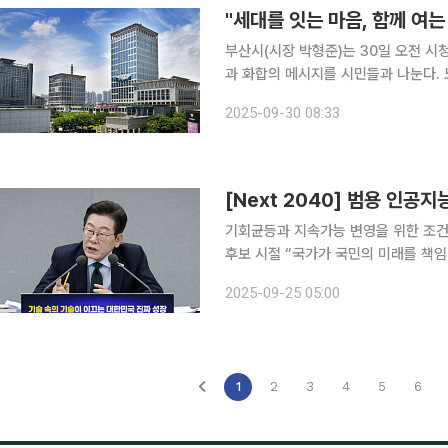
부산시(시장 박형준)는 30일 오전 시
과 화합의 메시지를 시민들과 나눈다. 노인의 날은 노인에 대한 사회적 관심과 공경 의식을 높이고
전통 경로효친 사상을 계승하기 위해 지난
2025-09-30 08:33
[Next 2040] 범용 인공지
기회균등과 지속가능 변영을 위한 조건재원 
후보 시절 “국가가 국민의 미래를 책
조했다. 이재명 정부는 집권 초기부터 
2025-09-25 05:00
후에는 인공지능(AI)과 로봇 자동화
1
2
3
4
5
6