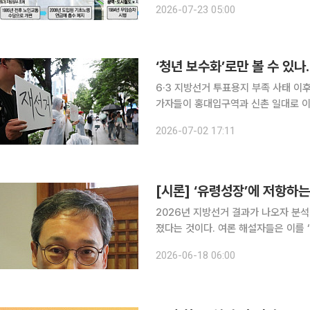
2026-07-23 05:00
인상을 둘러싼 서울시와 기획재정부의 
6·3 지방선거 투표용지 부족 사태 이
가자들이 홍대입구역과 신촌 일대로 이
거’에 가까웠다. 잠실 현장에서 투표함과 개표소를 둘러싼 대치가 이어지는 동안, 홍대 일대에서는
2026-07-02 17:11
청년층을 중심으로 주말 집회가 열렸다
[시론] ‘유령성장’에 저항하
2026년 지방선거 결과가 나오자 분석
졌다는 것이다. 여론 해설자들은 이를 ‘
실패’로 읽었다. 그러나 그 독법은 절반밖에 맞지 않는다. 청년의 표심 이탈은 어떤 정당을 선택하거
2026-06-18 06:00
나 거부한 것이 아니다. 지금의 시스템