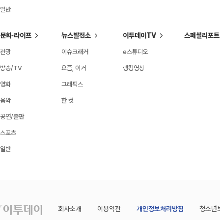
일반
문화·라이프
뉴스발전소
이투데이TV
스페셜리포트
관광
이슈크래커
e스튜디오
방송/TV
요즘, 이거
랭킹영상
영화
그래픽스
음악
한 컷
공연/출판
스포츠
일반
회사소개
이용약관
개인정보처리방침
청소년