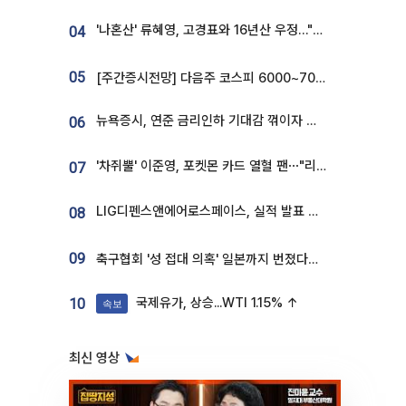
'나혼산' 류혜영, 고경표와 16년산 우정…"자취방서 부모님과 마주쳐"
04
05
[주간증시전망] 다음주 코스피 6000~7000⋯“外人 수급은 정책이 변수”
뉴욕증시, 연준 금리인하 기대감 꺾이자 상승...S&P500 사상 최고치 [종합]
06
'차쥐뿔' 이준영, 포켓몬 카드 열혈 팬⋯"리셀러 처단할 것"
07
LIG디펜스앤에어로스페이스, 실적 발표 후 급락→반등⋯증권가 “28년까지 튼튼”
08
09
축구협회 '성 접대 의혹' 일본까지 번졌다…日 심판 실명 공개
국제유가, 상승...WTI 1.15% ↑
10
속보
최신 영상