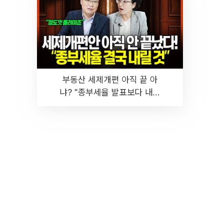
부동산 세제개편 아직 끝 아
냐? "종부세율 발표보다 내릴
것" 장기거주·양도세 전망 I 집
땅지성 I 김인만, 진미윤