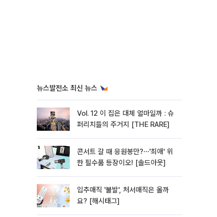
뉴스발전소 최신 뉴스
Vol. 12 이 집은 대체 얼마일까 : 슈
퍼리치들의 주거지 [THE RARE]
콘서트 갈 때 응원봉만?⋯'최애' 위
한 필수품 등장이오! [솔드아웃]
입추매직 '불발', 처서매직은 올까
요? [해시태그]