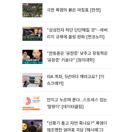
극한 폭염의 붉은 마침표 [한컷]
“삼성전자 하단 단단해질 것”⋯레버
리지 규제에 쏠림 완화 [찐코노미]
“한동훈은 ‘공한증’ 낮추고 장동혁은
‘공장증’ 키운다” [정치대학]
ISA 계좌, 5년마다 깨라고요? [이
슈크래커]
만지고 누르며 푼다…스트레스 잡는
'말랑이' [데이터클립]
"선풍기 틀고 자면 죽나요?" 폭염이
재조명한 엄마표 괴담 [해시태그]