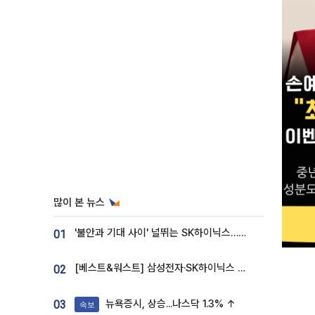
많이 본 뉴스
'불안과 기대 사이' 널뛰는 SK하이닉스…증권가 "HBM4·LTA 기반 펀터멘털 견고"
01
[베스트&워스트] 삼성전자·SK하이닉스 밀린 한 주…상상인증권은 85% 급등
02
뉴욕증시, 상승...나스닥 1.3% ↑
03
속보