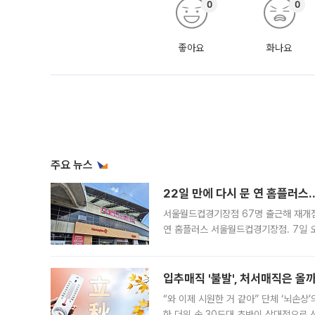
0
0
좋아요
화나요
주요 뉴스
22일 만에 다시 문 연 홈플러스
서울월드컵경기장점 67명 출근해 재개점 
연 홈플러스 서울월드컵경기장점. 7일 
우유, 과일 같은 신선식품이 차근차근 자
입추매직 '불발', 처서매직은 올
“와 이제 시원한 거 같아” 단체 ‘뇌손상
한 더위 속 30도대 초반이 상대적으로