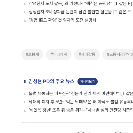
삼성전자 노사 갈등, 왜 커졌나⋯"핵심은 공정성" [T 같은 F]
삼성전자 6억 성과급 논란이 남긴 불편한 질문들 [T 같은 F]
‘경험 無도 환영’ 첫 일자리 도전 설명서
#호봉제
#임금체계
#세대갈등
#노동시장유연
김성현 PD의 주요 뉴스
자세히보기
불법 유통되는 미프진⋯“전문가 관리 체계 마련해야” [T 같은 
낙태죄 폐지 후 5년⋯'먹는 낙태약'은 왜 아직도 불법 유통되나 
‘쉬었음 청년’ 조롱 뒤 숨은 위기⋯“세대별 심리 안전망 시급” [