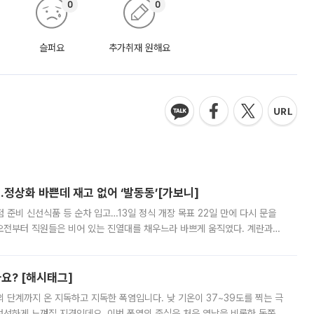
0
0
슬퍼요
추가취재 원해요
…정상화 바쁜데 재고 없어 ‘발동동’[가보니]
준비 신선식품 등 순차 입고…13일 정식 개장 목표 22일 만에 다시 문을
오전부터 직원들은 비어 있는 진열대를 채우느라 바쁘게 움직였다. 계란과
리를 잡기 시작했지만, 매장 곳곳엔 여전히 텅 빈 매대가 먼저 눈에 들어왔
까요? [해시태그]
’의 단계까지 온 지독하고 지독한 폭염입니다. 낮 기온이 37~39도를 찍는 극
 선선하게 느껴질 지경인데요. 이번 폭염의 중심은 처음 영남을 비롯한 동쪽