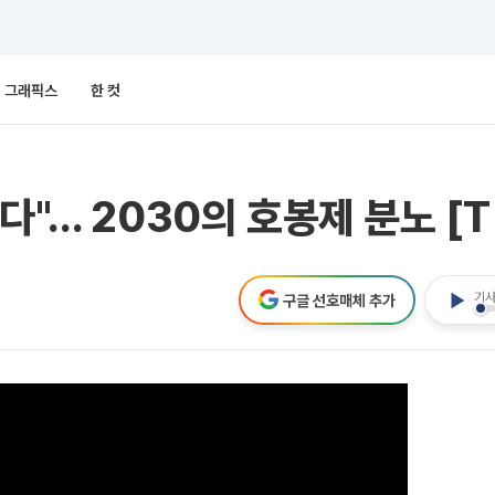
그래픽스
한 컷
"… 2030의 호봉제 분노 [T 
기사
구글 선호매체 추가