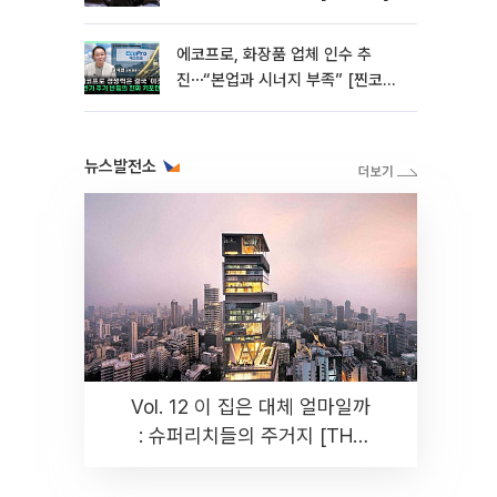
에코프로, 화장품 업체 인수 추
진⋯“본업과 시너지 부족” [찐코노
미]
뉴스발전소
Vol. 12 이 집은 대체 얼마일까
: 슈퍼리치들의 주거지 [THE
RARE]