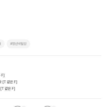
성
#청년박탈감
F]
[T 같은 F]
T 같은 F]