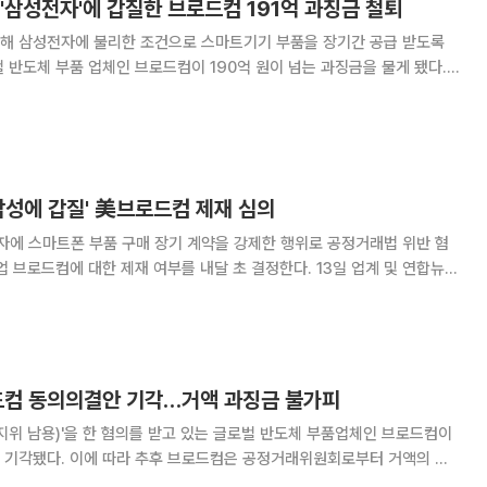
'삼성전자'에 갑질한 브로드컴 191억 과징금 철퇴
해 삼성전자에 불리한 조건으로 스마트기기 부품을 장기간 공급 받도록
 반도체 부품 업체인 브로드컴이 190억 원이 넘는 과징금을 물게 됐다.
지위 남용 행위로 공정거래법을 위반한 브로드컴에 시정명령 및 과징금
191억 원을 부과한다고 21일 밝혔다. 앞서 브로드컴은 공정위에 동의의
'삼성에 갑질' 美브로드컴 제재 심의
에 스마트폰 부품 구매 장기 계약을 강제한 행위로 공정거래법 위반 혐
컴에 대한 제재 여부를 내달 초 결정한다. 13일 업계 및 연합뉴스
6일 전원회의를 열고 브로드컴의 거래상 지위 남용 사건을 심의할 예정이
에 구매주문 승인 중단, 선적 중단 및 기술
로드컴 동의의결안 기각…거액 과징금 불가피
지위 남용)'을 한 혐의를 받고 있는 글로벌 반도체 부품업체인 브로드컴이
공정거래위원회로부터 거액의 과
브로드컴의 거래상지위 남용