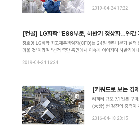
2019년 1분기 실적 콘
2019-04-24 17:22
중에서도 자동차 전지의 비
[컨콜] LG화학 "ESS부문, 하반기 정상화…연간
정호영 LG화학 최고재무책임자(CFO)는 24일 열린 1분기 실적
려울 것"이라며 "선적 중단 측면에서 이슈가 이어지며 하반기에나 정상화될 전망"이라고 말
"ESS 사업
2019-04-24 16:24
[키워드로 보는 경제
리히터 규모 7.1 일본 구마모토(熊本) 현에 지진이 발생한 건 엊그제(16일) 아침이었습니다. 오이타
(大分) 현 강진의 충격이
니다. 지붕은 모두 내려앉
2016-04-18 23:15
는 뚝 끊겼