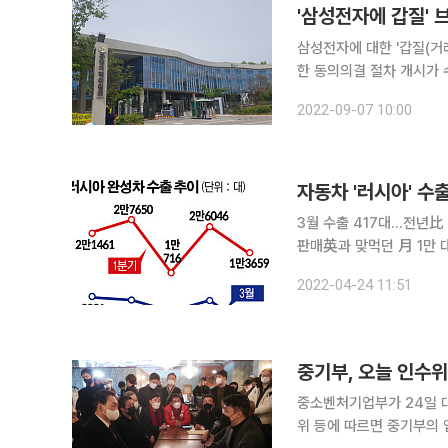
'삼성전자에 갑질'
삼성전자에 대한 '갑질(거
한 동의의결 절차 개시가 수용됐다. 동의의결은 법 위반 혐의가 있는 기
진 시정안을 제안하고 공
2022-09-07 10:00
는 제도다. 브로
자동차 '러시아' 수
3월 수출 417대…전년比 
판매英과 맞먹던 月 1만 대 수출 
수출이 95% 감소했다.
2022-04-24 11:51
중기부, 오늘 인수
중소벤처기업부가 24일 대통령직인
위 등에 따르면 중기부의