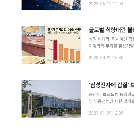
2023-06-13 12:04
글로벌 식량대란 불
카길·비테라, 러시아산 곡
지정학적 무기로 활용식량은
업체들이 러시아 사업 중단을 
2023-04-02 16:35
블룸버그통신은 우크라이나
‘삼성전자에 갑질’ 
공정위, 브로드컴 동의의결
및 부품선택권 제한 않기로 삼성전자에 '갑질(거래상 지위 남용)'를 한 혐의를 받고 있는 글로벌
체 부품업체인 브로드컴이 제시
2023-01-09 12:00
스마트기기 제조사에 대한 