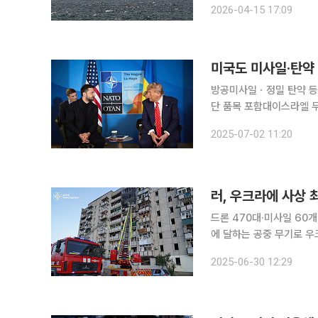
2026-04-15 17:09
하고 있다”면서 “이란은 
미국도 미사일·탄약
방공미사일ㆍ정밀 탄약 등
단 품목 포함대이스라엘 무기 지원 주원인 미국 국방부가 
무기 중 방공미사일과 정밀 탄약 등 일
2025-07-02 11:20
에 따르면 미국 국방부가 
러, 우크라에 사상 
드론 470대·미사일 60개 등 동원우크
에 달하는 공중 무기로 우
공중 공습으로 양국 간 평화 협상을 앞둔
2025-06-30 12:29
크라이나 공군 통신 책임자