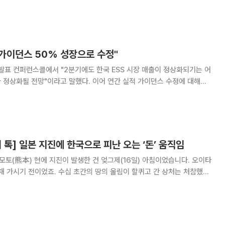
퍼런스콜에서 “올해 전지 부문 실적 가이던스는 매출액 10조 원”이라며 “그
중이 50% 상회할 것"이라고
 가이던스 50% 성장으로 수정"
 발표 컨퍼런스콜에서 "2분기에도 한국 ESS 시장 매출이 정상화되기는 어
했다. 이어 연간 실적 가이던스 수정에 대해
의 지난해 매출액이 8500억 원 정도로 본래 올해는 80% 성장하
 톡] 일본 지진에 한국으로 피난 오는 ‘돈’ 움직임
 채 가시기 전이었죠. 수십 초간의 땅의 울림이 할퀴고 간 상처는 처참했습
았고, 도로는 종잇장처럼 구겨졌으며, 산에서 무너져 내린 흙더미에 철로
습니다. 피해는 이뿐만이 아닙니다. 5년 전