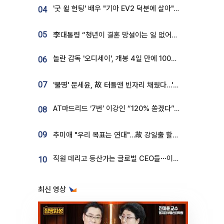
'굿 윌 헌팅' 배우 "기아 EV2 덕분에 살아"…교통사고 후 안전성 극찬
04
05
李대통령 “청년이 결혼 망설이는 일 없어야...제도상 불이익 조사”
놀란 감독 '오디세이', 개봉 4일 만에 100만 돌파⋯'왕사남' 보다 빠르다
06
07
'불명' 문세윤, 故 터틀맨 빈자리 채웠다…'거북이' 눈물의 최종 우승
AT마드리드 ‘7번’ 이강인 “120% 쏟겠다”⋯시메오네 감독 “필요한 선수”
08
09
추미애 "우리 목표는 연대"…故 강일출 할머니 흉상 제막
직원 데리고 등산가는 글로벌 CEO들⋯이유 있었네
10
최신 영상