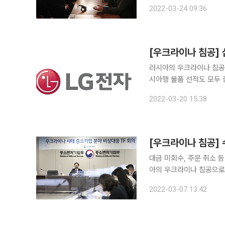
처기업 복수의결권 도입 문제 등이 포함될 
2022-03-24 09:36
실보상, 방역지 원금, 방
[우크라이나 침공]
러시아의 우크라이나 침공
시아행 물품 선적도 모두 중단됐다. 20일 업계에 따르면 LG전자는 전날
시아에 대한 모든 선적을 중단
2022-03-20 15:38
자는 모든 이들의 건강과 
대금 미회수, 주문 취소 등 피
아의 우크라이나 침공으로
했다. 반송물류비·지체료
2022-03-07 13:42
락망을 구축