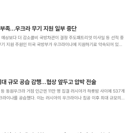
회담 개최가 논의되는 상황에서 긴장 고
 부족…우크라 무기 지원 일부 중단
 예상보다 더 감소콜비 국방차관이 결정 주도패트리엇 미사일 등 선적 중
우크라이나에 지원하기로 약속되어 있던
부 품목의 선적을 중단했다. 1일(현지시간) 정치매체 폴리티코
무기 비축량을 점검한 결과 방공미사일, 정밀
최대 규모 공습 감행…협상 앞두고 압박 전술
라 거점 인근엔 11만 명 집결 러시아가 하룻밤 사이에 537개
크라이나를 공습했다. 이는 러시아의 우크라이나 침공 이후 최대 규모의
 압박 전술로 풀이된다. 29일(현지시간) 유리 이흐나트 우
가 AP통신에 밝힌 바에 따르면