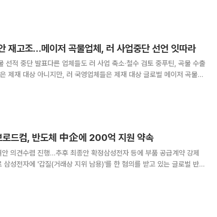
건과 관련한 최종 동의의결안을 기각했다고 13일 밝혔다. 브로드컴
안 재고조…메이저 곡물업체, 러 사업중단 선언 잇따라
물 선적 중단 발표다른 업체들도 러 사업 축소·철수 검토 중푸틴, 곡물 수출
 제재 대상 아니지만, 러 국영업체들은 제재 대상 글로벌 메이저 곡물
잇달아 선언하면서 식량대란 불안이 다시 커지고 있다. 1일(현지시간)
 전쟁 발발 이후 글로벌 곡물 시장에
브로드컴, 반도체 中企에 200억 지원 약속
안 의견수렴 진행...추후 최종안 확정삼성전자 등에 부품 공급계약 강제
 반도
한 자진시정안에 대한 의견 수렴 절차가 진행된다. 시정안에는 국내
부품 공급계약 강제 금지, 200억