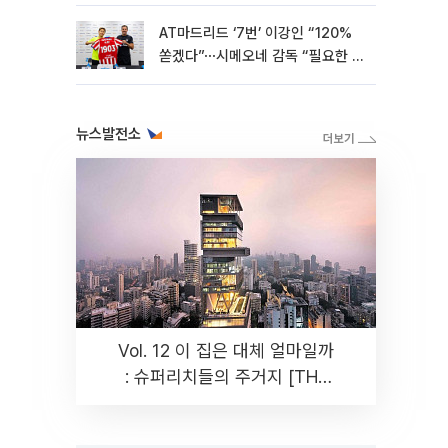
AT마드리드 ‘7번’ 이강인 “120%
쏟겠다”⋯시메오네 감독 “필요한 선
수”
뉴스발전소
Vol. 12 이 집은 대체 얼마일까
: 슈퍼리치들의 주거지 [THE
RARE]