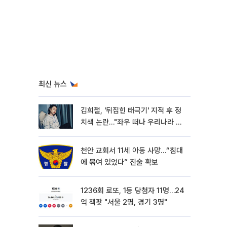
최신 뉴스
김희철, '뒤집힌 태극기' 지적 후 정
치색 논란…"좌우 떠나 우리나라 국
기"
천안 교회서 11세 아동 사망…“침대
에 묶여 있었다” 진술 확보
1236회 로또, 1등 당첨자 11명…24
억 잭팟 "서울 2명, 경기 3명"