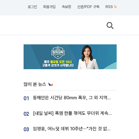
로그인
회원가입
속보창
신문/PDF 구독
RSS
많이 본 뉴스
동해안은 시간당 80㎜ 폭우, 그 외 지역은 폭염…‘극과 극 날씨’
01
[내일 날씨] 폭염 한풀 꺾여도 무더위 계속⋯동해안 이틀 연속 비
02
임영웅, 어느덧 데뷔 10주년⋯"가진 것 없던 시절, 내 앞엔 20명의 팬뿐"
03