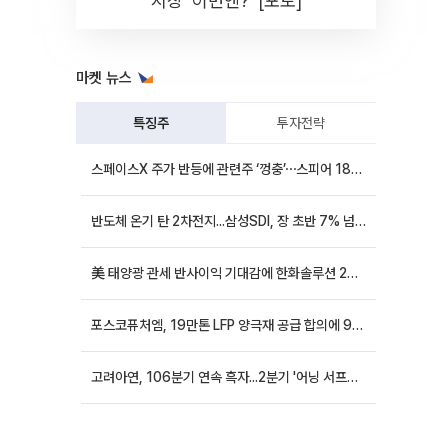
시장 '이번엔?' [포토]
마켓 뉴스
특징주
투자전략
스페이스X 주가 반등에 관련주 ‘껑충’⋯스피어 18%ㆍ에이치브이엠 12%↑
반도체 온기 탄 2차전지...삼성SDI, 장 초반 7% 넘게 껑충
美 태양광 관세 반사이익 기대감에 한화솔루션 20%대·OCI홀딩스 14%대 급등
포스코퓨처엠, 19만톤 LFP 양극재 공급 합의에 9%대 강세
고려아연, 106분기 연속 흑자...2분기 '어닝 서프라이즈'에 장 초반 12%대 강세