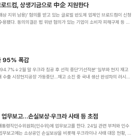
 브로드컴, 상생기금으로 中企 지원한다
래상 지위 남용)' 혐의를 받고 있는 글로벌 반도체 업체인 브로드컴이 신청
업이 소비자 피해구제 등 자
정거래위원회가 이를 받아들이면 위법 여부를 가리지 않고 사건을 종결하
드컴은 공급계약 체결 강제행위 및 경쟁사업자 배제행
출 95% 폭감
94.7%↓2월 말 우크라 침공 후 선적 중단'기선적분' 일부와 현지 재고
시장현지공장 가동중단…재고 소진 중 국내 생산 완성차의 러시아
 러시아의 우크라이나 침공 이후 본격화한 서방의 경제 제재에 동참하면서
사실상 수출길이 끊긴 셈이다. 24일 한국자동차산업협회(K
위 업무보고…손실보상·우크라 사태 등 초점
수위원회(인수위)에 업무보고를 한다. 24일 관련 부처와 인수
 업무보고에는 소상공인 손실보상을 비롯해 우크라이나 사태 대응 현황, 벤