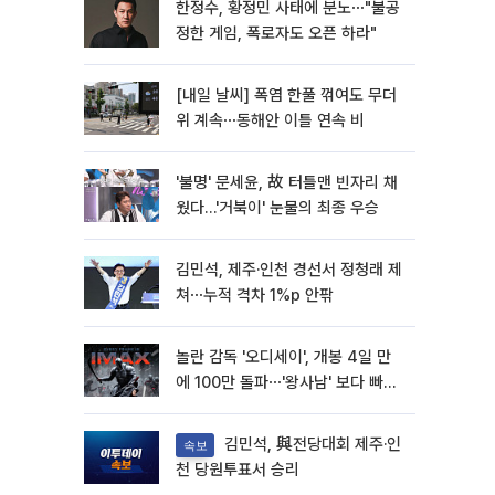
한정수, 황정민 사태에 분노⋯"불공
정한 게임, 폭로자도 오픈 하라"
[내일 날씨] 폭염 한풀 꺾여도 무더
위 계속⋯동해안 이틀 연속 비
'불명' 문세윤, 故 터틀맨 빈자리 채
웠다…'거북이' 눈물의 최종 우승
김민석, 제주·인천 경선서 정청래 제
쳐⋯누적 격차 1%p 안팎
놀란 감독 '오디세이', 개봉 4일 만
에 100만 돌파⋯'왕사남' 보다 빠르
다
김민석, 與전당대회 제주·인
속보
천 당원투표서 승리