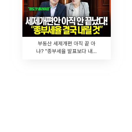
부동산 세제개편 아직 끝 아
냐? "종부세율 발표보다 내릴
것" 장기거주·양도세 전망 I 집
땅지성 I 김인만, 진미윤