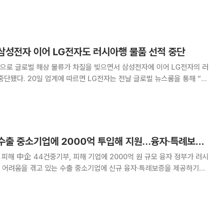
것으로 보인다. 소상공인 정책과 관련한 업무보고에선 손
역 및 손실보상 체계 상황 등이 보고될 것으
 삼성전자 이어 LG전자도 러시아행 물품 선적 중단
으로 글로벌 해상 물류가 차질을 빚으면서 삼성전자에 이어 LG전자의 러
 글로벌 뉴스룸을 통해 “러
한 상태이며 상황을 예의주시하고 있다”고 공지했다. 그러면서 “LG전
안전을 걱정하고 있으며, 인도주의적 구
[우크라이나 침공] 수출 중소기업에 2000억 투입해 지원…융자·특례보증 제공
해 中企 44건중기부, 피해 기업에 2000억 원 규모 융자 정부가 러시
 어려움을 겪고 있는 수출 중소기업에 신규 융자·특례보증을 제공하기로
도 지원하고 해당 지역에 수출 의존도가 높은 중소기업을 대상으로 비상연
한다. 중소벤처기업부(중기부)는 7일 강성천 차관 주