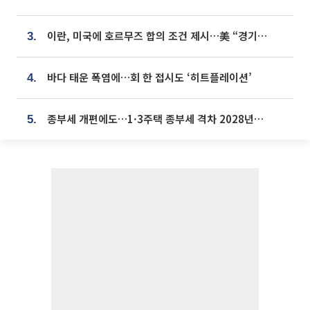
이란, 미국에 호르무즈 합의 조건 제시…美 “경기 아직 안 끝나” [종합]
3.
바다 태운 폭염에…회 한 접시도 ‘히트플레이션’
4.
종부세 개편에도…1·3주택 종부세 격차 2028년부터 확대
5.