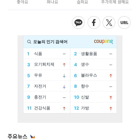
좋아요
화나요
슬퍼요
추가취재 원해요
주요뉴스