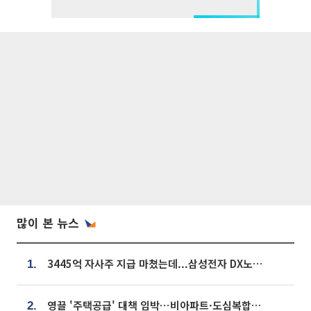
많이 본 뉴스
3445억 자사주 지급 마쳤는데...삼성전자 DX노조, 뒤늦은 '떼쓰기 집회'
1.
영끌 '주택공급' 대책 임박⋯비아파트·도심복합까지 총동원
2.