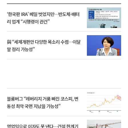
‘한국판 IRA’ 베일 벗었지만…반도체·배터
리 업계 “시행령이 관건”
與 “세제개편안 다양한 목소리 수렴…이달
말 정리 가능성”
블룸버그 “레버리지 거품 빠진 코스피, 변
동성 최악 국면 지났을 가능성”
영업익으로 이자도 못 낸다…건설 한계기