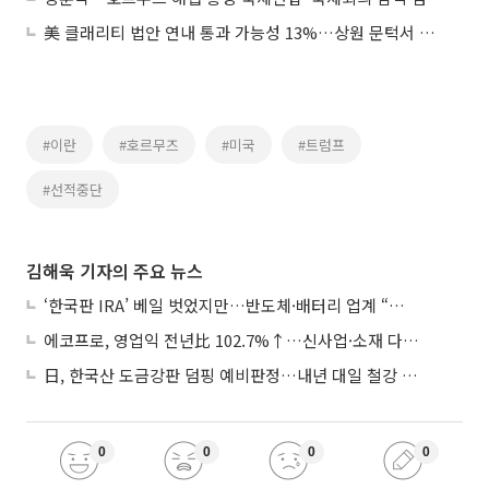
美 클래리티 법안 연내 통과 가능성 13%…상원 문턱서 제동
#이란
#호르무즈
#미국
#트럼프
#선적중단
김해욱 기자의 주요 뉴스
‘한국판 IRA’ 베일 벗었지만…반도체·배터리 업계 “시행령이 관건”
에코프로, 영업익 전년比 102.7%↑…신사업·소재 다각화 박차
日, 한국산 도금강판 덤핑 예비판정…내년 대일 철강 수출 ‘빨간불’
0
0
0
0