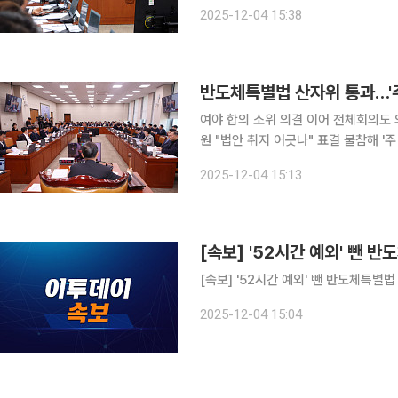
원회가 4일 반도체특별법을 여야 합의로
2025-12-04 15:38
안은 반도체 클러스터 지정부터 전력·용
반도체특별법 산자위 통과…'주
여야 합의 소위 의결 이어 전체회의도
원 "법안 취지 어긋나" 표결 불참해 '주 52시간 근로시간 예외 적용' 조항을 뺀 반도체특별법이 4일
국회 산업통상자원중소벤처기업위원회를 통과했다. 산자위는 이날 오후
2025-12-04 15:13
열고 '반도체산업 경쟁력 강화 및 지원
[속보] '52시간 예외' 뺀 
[속보] '52시간 예외' 뺀 반도체특
2025-12-04 15:04