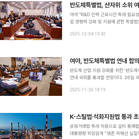
반도체특별법, 산자위 소위 여
여야 "R&D 인력 근로시간 특례 필요성 
업 경쟁력 강화 및 지원에 관한 특별
벤처기업위원회 산업통상자원지식재산소위원회를 통과했다. 
2025-12-04 13:42
성을 위해 국가와 지방자치단체가 전력
반도체 산업 지원 강화를 위한 ‘반도체
연내 국회를 통과할 전망이다. 26일 국회 산업통상자원중소벤처기업위원회에 따르면 여야는 특별
법 처리에 공감하고 반도체특별법 처리를 위해 막판 조율
2025-11-26 18:19
점 사안인 '연구·개발(R&D) 인력 주 
K-스틸법·석화지원법 통과 
공정거래법 특례 적용으로 설비 통폐합
대통령령 위임업계 “생존 위해선 실질적 대책과 조속한 실