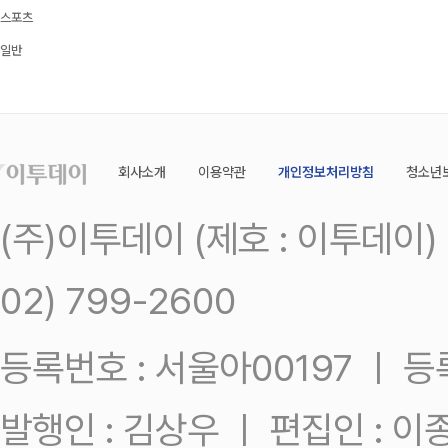
스포츠
일반
회사소개
이용약관
개인정보처리방침
청소년
(주)이투데이 (제호 : 이투데이
02) 799-2600
등록번호 : 서울아00197 ㅣ 등록일
발행인 : 김상우 ㅣ 편집인 : 