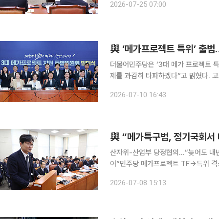
2026-07-25 07:00
원중소벤처기업위원회와 국토교통위원회
與 ‘메가프로젝트 특위’ 출범
더불어민주당은 ‘3대 메가 프로젝트 특
제를 과감히 타파하겠다”고 밝혔다. 고
‘화이트칼라 이그젬션’도 논의 대상에 포함하겠다고 예고했다.
2026-07-10 16:43
병도 민주당 당대표 직무대행 겸 원내
與 “메가특구법, 정기국회서 
산자위-산업부 당정협의…“늦어도 내년
어”민주당 메가프로젝트 TF→특위 격상…지원 총력전 더불어민주당
추진을 뒷받침하기 위한 ‘메가특구 특
2026-07-08 15:13