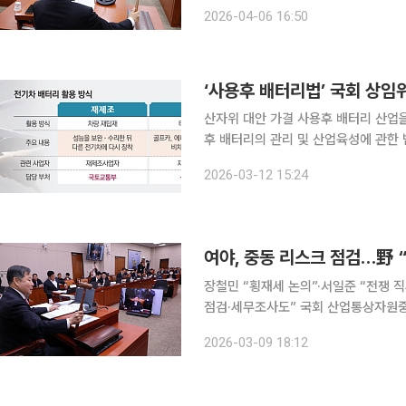
편성된 추가경정예산안 심사에 착수했다
2026-04-06 16:50
한 신속한 추경 처리”를 강조한 반면 
‘사용후 배터리법’ 국회 상
산자위 대안 가결 사용후 배터리 산업을 체계적으로 관리하고 육성하기 위한 ‘사용후 배터리법(사용
후 배터리의 관리 및 산업육성에 관한 
안이 본회의까지 통과할 경우 사용후 
2026-03-12 15:24
이 마련될 전망이다. 1
여야, 중동 리스크 점검…野 
장철민 “횡재세 논의”·서일준 “전쟁 직
점검·세무조사도” 국회 산업통상자원중소벤처기업위원회 전체회의에서 여야 의원들은 이란 전쟁
장기화와 호르무즈 해협 통항 차질에 
2026-03-09 18:12