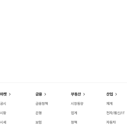
마켓
금융
부동산
산업
공시
금융정책
시장동향
재계
시황
은행
업계
전자/통신/IT
시세
보험
정책
자동차