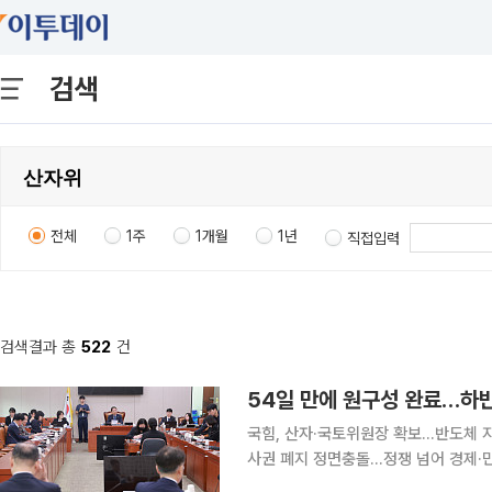
검색
전체
1주
1개월
1년
직접입력
검색결과 총
522
건
54일 만에 원구성 완료…하반
국힘, 산자·국토위원장 확보…반도체 
사권 폐지 정면충돌…정쟁 넘어 경제·민생 성과 낼 협치가 관건
일 만에 사실상 마무리되면서 멈춰 있