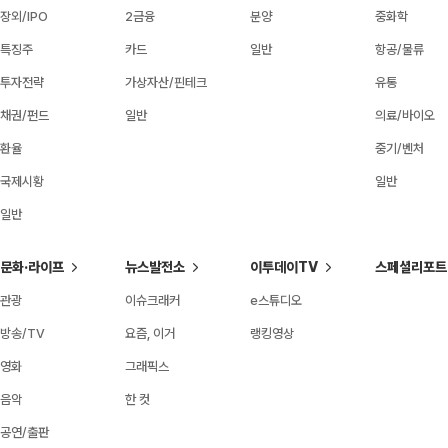
장외/IPO
2금융
분양
중화학
특징주
카드
일반
항공/물류
투자전략
가상자산/핀테크
유통
채권/펀드
일반
의료/바이오
환율
중기/벤처
국제시황
일반
일반
문화·라이프
뉴스발전소
이투데이TV
스페셜리포트
관광
이슈크래커
e스튜디오
방송/TV
요즘, 이거
랭킹영상
영화
그래픽스
음악
한 컷
공연/출판