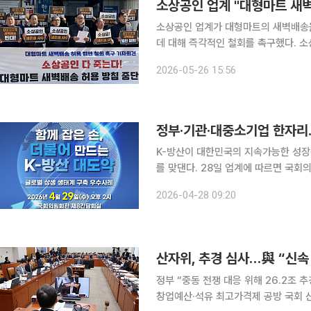
소상공인 업계 "대형마트 새벽
소상공인 업계가 대형마트의 새벽배송
데 대해 즉각적인 철회를 촉구했다. 소상공인연합회와 전국상인연합회, 한국수퍼마켓협동조합연합
회는 26일 '국회는 골목상권 사형선
2026-05-26 15:56
라'라는 제목의 성명서를 통해 "대형
정부·기관·대중소기업 한자리
K-방산이 대한민국의 지속가능한 성장
를 맞댄다. 28일 업계에 따르면 국회의원 김남근(정무위)·부승찬(국방위)·허성무(산자위) 의원실이
공동 주최하고, 한국방위산업진흥회가 
2026-04-28 09:20
산자위, 추경 심사…與 “신속
정부 “중동 전쟁 대응 위해 26.2조 추
창업예산·석유 최고가격제 공방 국회 산업통상자원중소벤처기업위원회가 6일 중동 전쟁 대응으로