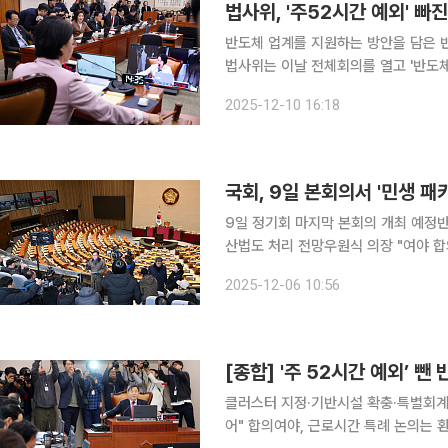
법사위, '주52시간 예외' 
반도체 업계를 지원하는 방안을 담은 반
법사위는 이날 전체회의를 열고 '반도체
을 의결했다. 특별법은 대통령 소속 '반도체산업 경쟁력 강화 특별위원회' 설치가 주요 골자다. 반도
2025-12-10 16:18
체 클러스터 지정 및 기반 시설 조성과 
9일 정기회 마지막 본회의 개최 예정
산법도 처리 전망우원식 의장 "여야 합의 존중해달라" 주문 
본회의를 열어 상임위원회에서 여야 합
2025-12-06 10:56
업경쟁력강화특별법(반도체특별법)과 
클러스터 지정·기반시설 확충·특별회계 신
어" 합의여야, 근로시간 특례 논의는 환노위서 계속 이