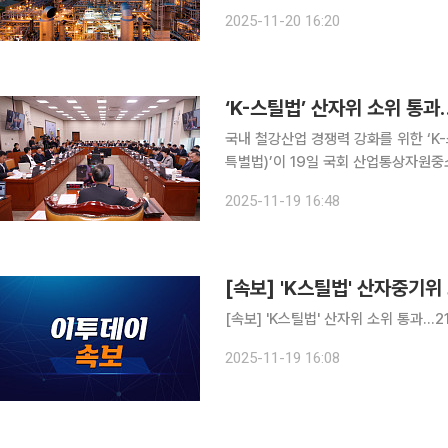
과잉 등으로 위기를 겪고 있는 국내 
2025-11-20 16:20
회 본회의를 통과할 전망이다. 산업 
‘K-스틸법’ 산자위 소위 통
국내 철강산업 경쟁력 강화를 위한 ‘K
특별법)’이 19일 국회 산업통상자원
미 관세 여파로 업계 불안감이 커진 
2025-11-19 16:48
통을 틔워준 셈이다. 이
[속보] 'K스틸법' 산자중기
[속보] 'K스틸법' 산자위 소위 통과…
2025-11-19 16:08