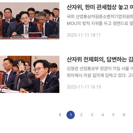
국회 산업통상자원중소벤처기업위원회 소
MOU의 법적 지위를 두고 정면으로 맞섰다. 더불어민주당은 “단순한 행정협의에 불
비준이 불필요하다는 입장을 고수한 반
2025-11-11 18:11
동의
산자위 전체회의, 답변하는 김
김정관 산업통상부 장관이 11일 서울
회의에서 의원 질의에 답하고 있다. 고이
2025-11-11 16:19
1
2
3
4
5
6