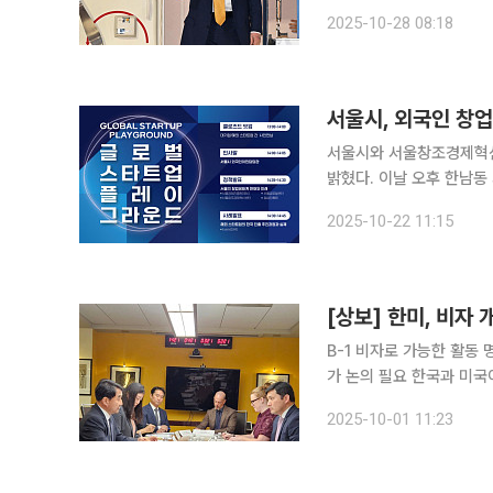
설하는 외국 기업 전문가들의
2025-10-28 08:18
따르면 트럼프 대통령은 
서울시, 외국인 창업
서울시와 서울창조경제혁신
밝혔다. 이날 오후 한남동 서울파트너스하우스에서 열리는 포럼에는 외국인 창업자와 유학생, 국내
외 기업 관계자 등 70여
2025-10-22 11:15
만남이 진행된다. 이 자리
[상보] 한미, 비자 
B-1 비자로 가능한 활동
가 논의 필요 한국과 미국이 지난달 조지아주 현대차그룹·LG에너지솔루션 합작 배터리 공장 건설
현장에서 일어난 한국인 
2025-10-01 11:23
다. 1일 외교부에 따르