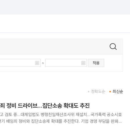
~
적용
정확도순
최신순
임죄 정비 드라이브…집단소송 확대도 추진
 두고 검토 중…대체입법도 병행친일재산조사위 재설치…국가폭력 공소시효
구제를 강화하는 방향으로 관련 법·제도를 정비한다는 구상이다. 법무부