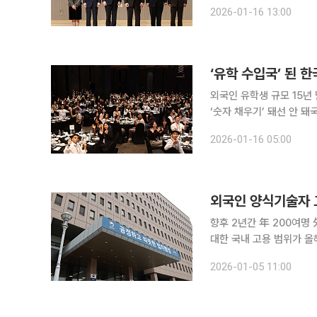
동서대학교 센텀캠퍼스 컨
2026-01-16 13:00
로 ‘지역 발전과 한‧일 
‘유학 수입국’ 된 
외국인 유학생 규모 15년
‘숫자 채우기’ 돼선 안 돼국내 정착 위
학생 수출국’에서 외국인 
2026-01-16 05:00
빠르게 달라지고 있다. 
외국인 양식기술자 
향후 2년간 年 200여명 外人 기술자 국내 활동 기
대한 국내 고용 범위가 올해부터 16
르면 현행 해삼에 대해 2
2026-01-05 11:00
조피볼락‧숭어‧참돔) △패