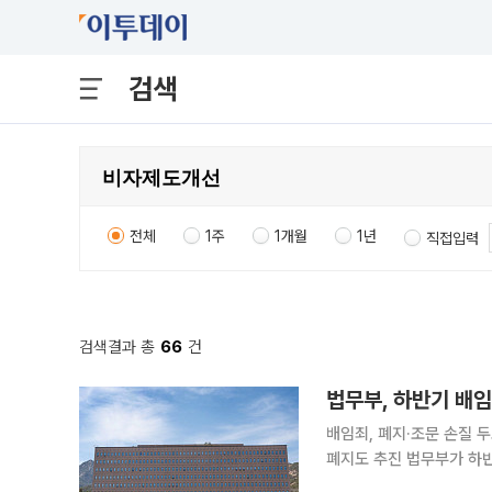
검색
전체
1주
1개월
1년
직접입력
검색결과 총
66
건
법무부, 하반기 배
배임죄, 폐지·조문 손질
폐지도 추진 법무부가 하반기 배임죄 정비와 집단소송제 확대를 추진한다. 기업 경영 부담을 완화하
고 소액·다수 피해자의 권리