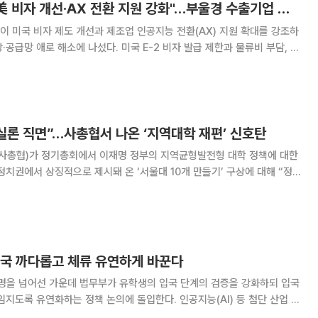
윤진식 무협 회장 "美 비자 개선·AX 전환 지원 강화"…부울경 수출기업 애로 점검
 미국 비자 제도 개선과 제조업 인공지능 전환(AX) 지원 확대를 강조하
공급망 애로 해소에 나섰다. 미국 E-2 비자 발급 제한과 물류비 부담, 제
 현장 목소리를 듣고 정부와 미국 측에 제도 개선을 지속 건의하겠다는 방
22일 부산 롯데호텔에서 열린 '부울경
실론 직면”…사총협서 나온 ‘지역대학 재편’ 신호탄
총협)가 정기총회에서 이재명 정부의 지역균형발전형 대학 정책에 대한
정치권에서 상징적으로 제시돼 온 ‘서울대 10개 만들기’ 구상에 대해 “정
 공개 비판까지 나오면서 향후 교육부 지역대학 정책 방향을 둘러싼 논쟁이
 전망이다. 사총협은 14일 서울 중구 웨스틴조선호텔에서 제
입국 까다롭고 체류 유연하게 바꾼다
만명을 넘어선 가운데 법무부가 유학생의 입국 단계의 검증을 강화하되 입국
임지도록 유연화하는 정책 논의에 돌입한다. 인공지능(AI) 등 첨단 산업 분
 유형도 발굴한다. 법무부는 20일 이 같은 과제를 중점적