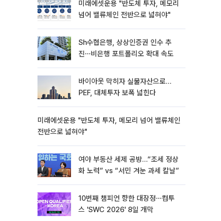
미래에셋운용 "반도체 투자, 메모리
넘어 밸류체인 전반으로 넓혀야"
Sh수협은행, 상상인증권 인수 추
진⋯비은행 포트폴리오 확대 속도
바이아웃 막히자 실물자산으로…
PEF, 대체투자 보폭 넓힌다
미래에셋운용 "반도체 투자, 메모리 넘어 밸류체인
전반으로 넓혀야"
여야 부동산 세제 공방…“조세 정상
화 노력” vs “서민 겨눈 과세 칼날”
10번째 챔피언 향한 대장정⋯컴투
스 'SWC 2026' 8일 개막