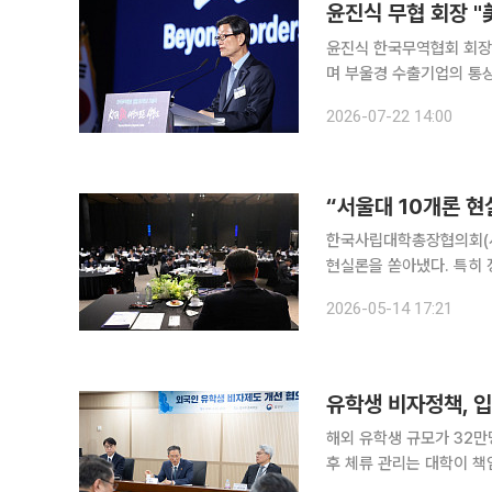
윤진식 한국무역협회 회장이
며 부울경 수출기업의 통상·
조업 디지털 전환 지연 등
2026-07-22 14:00
침이다. 윤 회장은 
“서울대 10개론 현
한국사립대학총장협의회(사
현실론을 쏟아냈다. 특히 
치적 슬로건에 가깝다”는
2026-05-14 17:21
본격화될
유학생 비자정책, 
해외 유학생 규모가 32
후 체류 관리는 대학이 책
야 인재 유치를 위해 최적화된 새로운 비자