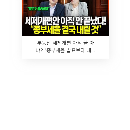
부동산 세제개편 아직 끝 아
냐? "종부세율 발표보다 내릴
것" 장기거주·양도세 전망 I 집
땅지성 I 김인만, 진미윤