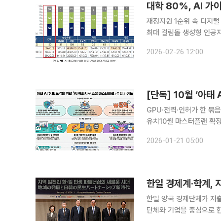
대학 80%, AI 
재정지원 1순위 속 디지털
최대 걸림돌 생성형 인공지능(AI)이 대학 교육 전반으로 확산하는 가운데 전국 4년제 대학 10곳 중
8곳이 이미 AI 활용 가
2026-02-26 12:00
령인구 감소 속에서도 디
GPU·전력·인허가 한 묶
유치10월 마스터플랜 확정 목표로 상반기 실행
(AI 특화지구)’ 조성 
2026-01-21 05:00
결형 AI 생태계 모델 구축
한일 경제계·학계, 
한일 양국 경제단체가 저
단체와 기업을 중심으로 한‧일 협