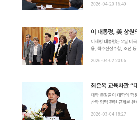
2026-04-20 16:40
으로 발굴하고 개선안을 
이 대통령, 美 상
이재명 대통령은 2일 미국
용, 핵추진잠수함, 조선 
수 있도록 적극적으로 미국 상원이 지지해달
2026-04-02 20:05
리핑을 통해 “이 대통령은
최은옥 교육차관 “
대학 총장들이 대학의 학생
산학 협력 관련 규제를 완
과 학생 부담 등을 이유로 신중한 태도를 보였다. 
2026-03-04 18:27
호텔에서 열린 한국대학교