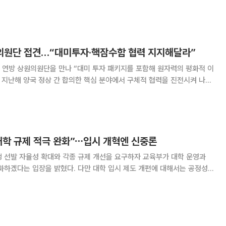
마련하는 ‘외국인 유학생 비자제도 개선
원의원단 접견…“대미투자·핵잠수함 협력 지지해달라”
 연방 상원의원단을 만나 “대미 투자 패키지를 포함해 원자력의 평화적 이
등 지난해 양국 정상 간 합의한 핵심 분야에서 구체적 협력을 진전시켜 나갈
라”고 밝혔다. 강유정 청와대 수석대변인은 이날 서면브
 오후 청와대에서 진 섀힌 상원 외교
대학 규제 적극 완화”⋯입시 개혁엔 신중론
 선발 자율성 확대와 각종 규제 개선을 요구하자 교육부가 대학 운영과
화하겠다는 입장을 밝혔다. 다만 대학 입시 제도 개편에 대해서는 공정성
최은옥 교육부 차관은 4일 서울 중구 웨스틴조선
육협의회 정기총회 ‘교육부와의 대화’에서 “대