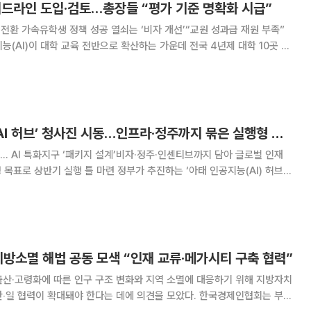
가이드라인 도입·검토…총장들 “평가 기준 명확화 시급”
 전환 가속유학생 정책 성공 열쇠는 ‘비자 개선’“교원 성과급 재원 부족”
이드라인을 도입했거나 제정 검토에 착수한 것으로 나타났다. 재정 압박과 학
지털 전환을 제도화하려는 움직
[단독] 10월 ‘아태 AI 허브’ 청사진 시동…인프라·정주까지 묶은 실행형 허브
음… AI 특화지구 ‘패키지 설계’비자·정주·인센티브까지 담아 글로벌 인재
 틀 마련 정부가 추진하는 ‘아태 인공지능(AI) 허브
사업은 단순한 단지 개발을 넘어 글로벌 기업과 인재가 상시적으로 모여드는 완
을 목표로 한다. 20일 정
지방소멸 해법 공동 모색 “인재 교류·메가시티 구축 협력”
출산·고령화에 따른 인구 구조 변화와 지역 소멸에 대응하기 위해 지방자치
력이 확대돼야 한다는 데에 의견을 모았다. 한국경제인협회는 부산