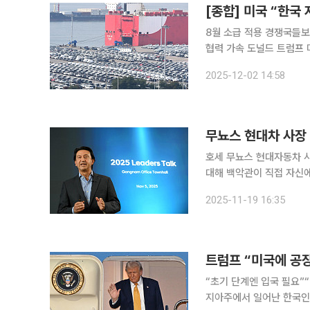
8월 소급 적용 경쟁국들보
협력 가속 도널드 트럼프 
소급 적용하기로 했다. 먼저
2025-12-02 14:58
의 후 팩트시트 확정 이후
무뇨스 현대차 사장 
호세 무뇨스 현대자동차 
대해 백악관이 직접 자신에게 전화해 공
가포르에서 열린 블룸버그
2025-11-19 16:35
트럼프 “미국에 공장
“초기 단계엔 입국 필요”“이후 단계적 폐지” 도널드 트럼
지아주에서 일어난 한국인 