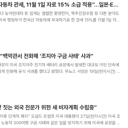
[종합] 미국 “한국 자동차 관세, 11월 1일 자로 15% 소급 적용”…일본·EU에 3개월 늦은 출발
다 늦어현대차 등 업계는 열렬한 환영한미, 핵추진잠수함 등 다른 분야도
미국 행정부가 한국산 자동차에 부과하기로 한 관세 15%를 11월 1일 자로
 적용된 일본, 유럽(EU)보다 3개월가량 늦은 출발이다. 양국 정상 간 합
에도 좀처럼 내려가지 않는 관세에
“백악관서 전화해 ‘조지아 구금 사태’ 사과”
사장이 미국 조지아주 전기차 배터리 공장에서 발생한 대규모 이민 단속에
식 사과를 했다고 밝혔다. 무뇨스 사장은 19일(현지시간) 싱
 뉴 이코노미 포럼에서 조지아주 현장에서 이뤄진 불법 이민 단속과 관련
해 “백악관으로부터 사과 전화를 받았다”고 말했다. 그는 “조지아주
 짓는 외국 전문가 위한 새 비자계획 수립중”
프 미국 대통령이 27일(현지시간) 미국 조
노동자 300여명 구금 사태와 같은 일을 방지하기 위해 미국에 공장을 건