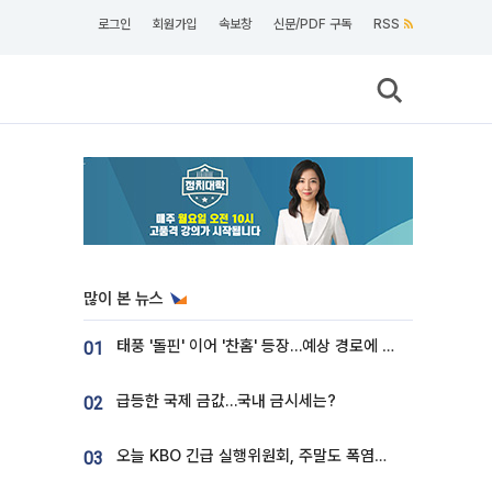
로그인
회원가입
속보창
신문/PDF 구독
RSS
많이 본 뉴스
태풍 '돌핀' 이어 '찬홈' 등장…예상 경로에 한국 '한숨'
01
급등한 국제 금값…국내 금시세는?
02
오늘 KBO 긴급 실행위원회, 주말도 폭염취소 될까
03