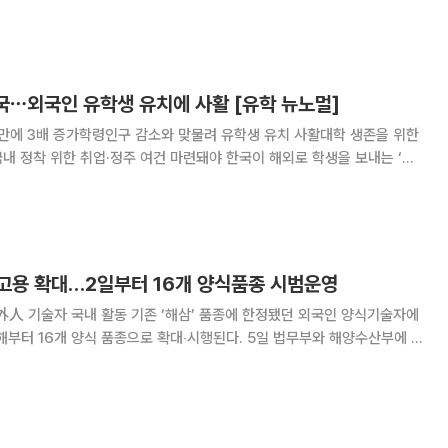
벤션홀에서 일본 경제단체연합회 종합정책연구소, 동서대학교와 공동으
민생 파트너십의 새로운 시대’ 세미나를 개최했다고
한국⋯외국인 유학생 유치에 사활 [유학 뉴노멀]
 만에 3배 증가학령인구 감소와 맞물려 유학생 유치 사활대학 생존을 위한
한 취업·정주 여건 마련돼야 한국이 해외로 학생을 보내는 ‘유
유학생을 받아들이는 ‘유학 수입국’으로 전환하면서, 대학 현장의 풍경도
학령인구 감소 속에서 외국인 유학생은
고용 확대…2일부터 16개 양식품종 시범운영
존 ‘해삼’ 품종에 한정됐던 외국인 양식기술자에
개 양식 품종으로 확대‧시행된다. 5일 법무부와 해양수산부에 따
년 동안 시범 운영해온 외국인 양식기술자 국내 고용 범위를 △어류(넙치‧
류(개체 굴‧홍합‧바지락‧피조개