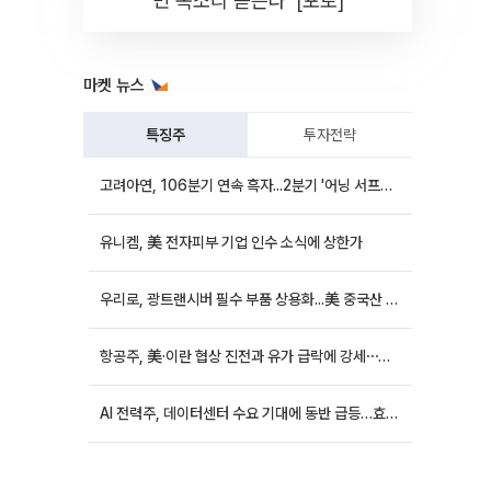
민 목소리 듣는다' [포토]
마켓 뉴스
특징주
투자전략
고려아연, 106분기 연속 흑자...2분기 '어닝 서프라이즈'에 장 초반 12%대 강세
유니켐, 美 전자피부 기업 인수 소식에 상한가
우리로, 광트랜시버 필수 부품 상용화...美 중국산 퇴출 추진에 상승세
항공주, 美·이란 협상 진전과 유가 급락에 강세⋯한진칼 8%↑
AI 전력주, 데이터센터 수요 기대에 동반 급등…효성중공업 10%↑