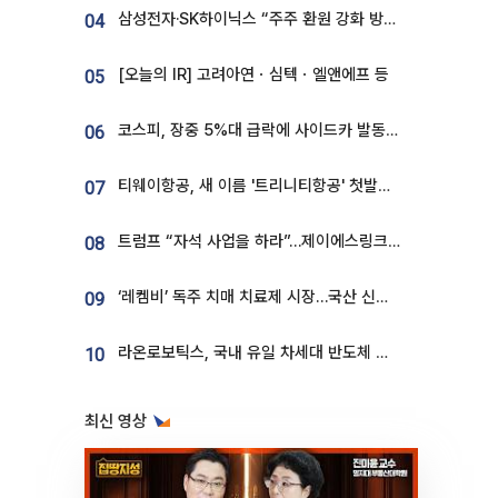
삼성전자·SK하이닉스 “주주 환원 강화 방안 마련”
04
[오늘의 IR] 고려아연ㆍ심텍ㆍ엘앤에프 등
05
코스피, 장중 5%대 급락에 사이드카 발동…삼성·SK 동반 폭락
06
티웨이항공, 새 이름 '트리니티항공' 첫발…SSC 전략 본격화
07
트럼프 “자석 사업을 하라”…제이에스링크, 비중국 영구자석 공급망 구축 속도
08
‘레켐비’ 독주 치매 치료제 시장…국산 신약 등장하나
09
라온로보틱스, 국내 유일 차세대 반도체 공정 로봇 개발 ‘고객사 테스트 진행’
10
최신 영상