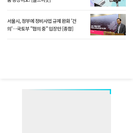
서울시, 정부에 정비사업 규제 완화 '건
의'⋯국토부 "협의 중" 입장만 [종합]