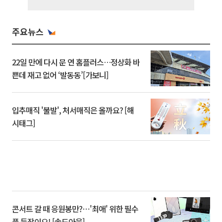
주요뉴스
22일 만에 다시 문 연 홈플러스…정상화 바
쁜데 재고 없어 ‘발동동’[가보니]
입추매직 '불발', 처서매직은 올까요? [해
시태그]
콘서트 갈 때 응원봉만?⋯'최애' 위한 필수
품 등장이오! [솔드아웃]