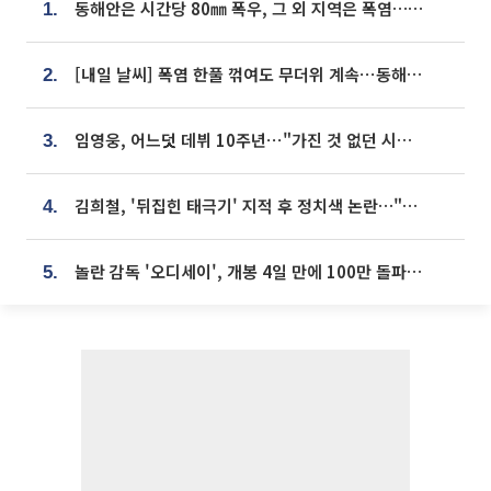
동해안은 시간당 80㎜ 폭우, 그 외 지역은 폭염…‘극과 극 날씨’
1.
[내일 날씨] 폭염 한풀 꺾여도 무더위 계속⋯동해안 이틀 연속 비
2.
임영웅, 어느덧 데뷔 10주년⋯"가진 것 없던 시절, 내 앞엔 20명의 팬뿐"
3.
김희철, '뒤집힌 태극기' 지적 후 정치색 논란…"좌우 떠나 우리나라 국기"
4.
놀란 감독 '오디세이', 개봉 4일 만에 100만 돌파⋯'왕사남' 보다 빠르다
5.