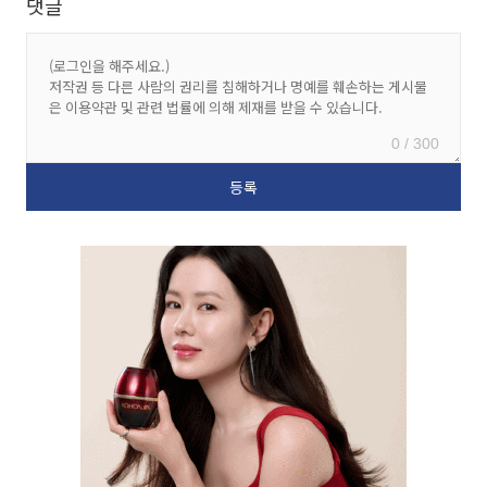
댓글
0 / 300