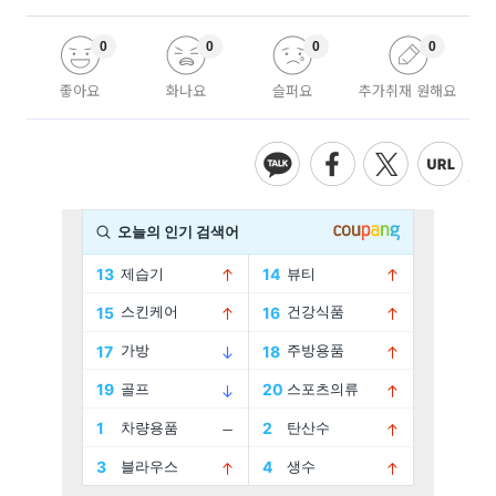
0
0
0
0
좋아요
화나요
슬퍼요
추가취재 원해요