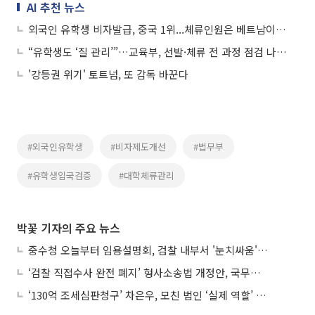
AI 추천 뉴스
외국인 유학생 비자발급, 중국 1위...체류인원은 베트남이 최다
“유학생도 ‘질 관리’”…교육부, 선발·체류 전 과정 점검 나선다
'강등권 위기' 토트넘, 또 감독 바꾼다
#외국인유학생
#비자제도개선
#법무부
#유학생입국검증
#대학체류관리
박꽃 기자의 주요 뉴스
중수청 오늘부터 임용설명회, 검찰 내부서 '눈치싸움' 기류변화도
‘검찰 직접수사 완전 폐지’ 형사소송법 개정안, 국무회의 통과
‘130억 조세심판청구’ 차은우, 모친 법인 ‘실제 역할’ 다툴 듯