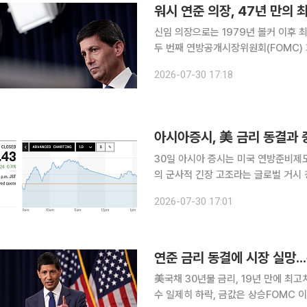
워시 연준 의장, 47년 만의 
신임 의장으로는 1979년 볼커 이후 최
두 번째 연방공개시장위원회(FOMC) 
연준 의장에게 3명 이상의 위원이 반기를
2026-07-30 17:18
년 만에 처음이다. 29일(현
아시아증시, 美 금리 동결과 
30일 아시아 증시는 미국 연방준비제도
의 군사적 긴장 고조라는 글로벌 거시 경제
을 주도하던 AI 및 반도체 밸류체인에
2026-07-30 17:01
수출국들의 악재로 번
연준 금리 동결에 시장 실망.
美국채 30년물 금리, 19년 만에 최
수 일제히 하락, 금값은 상승FOMC 이