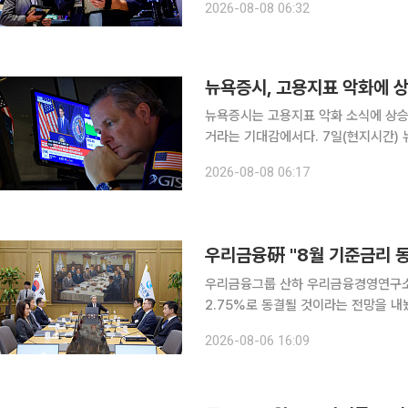
2026-08-08 06:32
7757.64에, 기술주 중심의 나스닥지
뉴욕증시, 고용지표 악화에 상승
뉴욕증시는 고용지표 악화 소식에 상승했
거라는 기대감에서다. 7일(현지시간) 뉴욕증권거래소에서 다우지수는 전 거래일 대비 151.83포인
트(0.28%) 상승한 5만4036.93에 
2026-08-08 06:17
7757.64에, 기술주 중심의 나스닥지수
우리금융硏 "8월 기준금리 동
우리금융그룹 산하 우리금융경영연구소
2.75%로 동결될 것이라는 전망을 내놨다. 연구소는 이날 보고서에서 "(금통위가) 7
효과의 점검 필요성, 원·달러환율 하향
2026-08-06 16:09
를 현 수준에서 유지할 것"이라고 밝혔