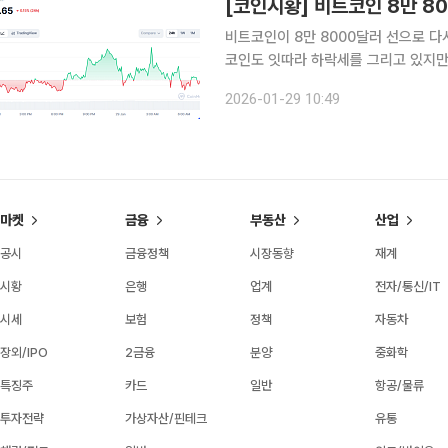
[코인시황] 비트코인 8만 8
비트코인이 8만 8000달러 선으로 다
코인도 잇따라 하락세를 그리고 있지만
있지만, 시장에서는 도널드 트럼프 미
2026-01-29 10:49
을 것이라
마켓
금융
부동산
산업
공시
금융정책
시장동향
재계
시황
은행
업계
전자/통신/IT
시세
보험
정책
자동차
장외/IPO
2금융
분양
중화학
특징주
카드
일반
항공/물류
투자전략
가상자산/핀테크
유통