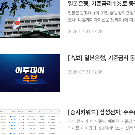
일본은행, 기준금리 1%로 동결
일본은행(BOJ)이 31일 금융정책결정
했다. 니혼게이자이신문(닛케이)에 따르면 BOJ는 전날부터 이틀간 진행한 금융정책결정회의에서
9명의 정책위원 중 8명의 찬성으로 기준
2026-07-31 13:28
위원 중 1명은 해외에서 비롯한 경기 
[속보] 일본은행, 기준금리 
2026-07-31 12:36
[증시키워드] 삼성전자, 주
국내 증시가 미 연준의 매파적 기준금
약세를 이어갔다. SK하이닉스가 실적