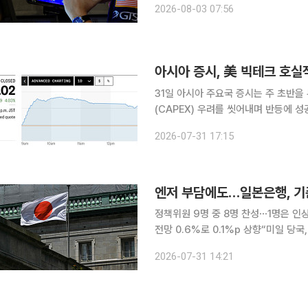
2026-08-03 07:56
1.6% 올랐다. 다만 시장 변동폭
아시아 증시, 美 빅테크 호
31일 아시아 주요국 증시는 주 초반을
(CAPEX) 우려를 씻어내며 반등에 성공했다. 그동안 엔화 강세 압박과 중앙은행의
로 요동치던 외환시장이 일본은행(BOJ
2026-07-31 17:15
율로 점차 안정을 찾은 점이 주효했다
엔저 부담에도…일본은행, 기준
정책위원 9명 중 8명 찬성⋯1명은 인
전망 0.6%로 0.1%p 상향“미일 당국, 전날 이례적
준금리인 단기 정책금리를 현행 ‘1% 
2026-07-31 14:21
물가를 예상보다 더 끌어올릴 수 있다