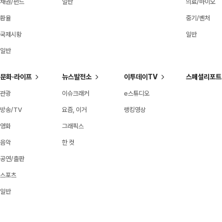
채권/펀드
일반
의료/바이오
환율
중기/벤처
국제시황
일반
일반
문화·라이프
뉴스발전소
이투데이TV
스페셜리포트
관광
이슈크래커
e스튜디오
방송/TV
요즘, 이거
랭킹영상
영화
그래픽스
음악
한 컷
공연/출판
스포츠
일반