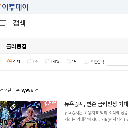
검색
전체
1주
1개월
1년
직접입력
검색결과 총
3,956
건
뉴욕증시는 고용지표 악화 소식에 상승
거라는 기대감에서다. 7일(현지시간) 뉴욕증권거래소에서 다우지수는 전 거래일 대비 151.83포인
트(0.28%) 상승한 5만4036.93에 