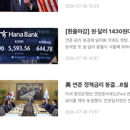
금리를 동결하자 시장이 실망한 반응을
2026-07-30 16:25
과 채권 가격이 급락했
[환율마감] 원·달러 1430원대
연준 금리 동결에 달러화 약세도 영향..
등락할 듯 원·달러 환율이 사흘째 하락세를 이어갔다(원화 강세). 1430원대에 진입하면서 5개월만
에 최저치를 경신했다. SK하이닉스 미국주식예탁증서(ADR) 나스닥 상장과 한화오션과 중공업체
2026-07-30 16:07
수주 물량 등에 따른 달러유입과 함께 
美 연준 정책금리 동결…8월
미국 중앙은행인 연방준비제도(Fed·
금리를 재차 동결했다. 만장일치였던 전
케빈 워시 연준 의장이 향후 통화정책
2026-07-30 15:57
가중됐다는 분석이 나온다. 한국은행 