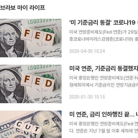
브라보 마이 라이프
'미 기준금리 동결' 코로나1
미국 연방준비제도(Fed·연준)가 29일
종코로나바이러스감염증(코로나19) 충
유지하기로 했다. 연준은 전날부터 이
2020-04-30 10:24
리인 연방기금금리(FFR)을 동결했다.
미국 연준, 기준금리 동결했지만
미국 중앙은행인 연방준비제도(연준·Fe
정례회의에서 기준금리인 연방기금금리(F
7월 말과 9월 중순, 10월 말을 포함
2020-01-30 10:15
어 두차례 연속 ‘동결 모드’를 유지했다
미 연준, 금리 인하행진 끝…
미국 중앙은행인 연방준비제도(Fed·연
다. 연준은 지난 7월 말 이후 세차례