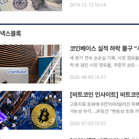
위원회(FOMC) 정례회의를 열어 통화정
2019-12-12 10:14
유지하기로 했다고 11일(현지시간) 밝
넥스블록
코인베이스 실적 하락 불구 “
세 분기 연속 순손실 기록, 시장 점유율
락 등 원인 시장 점유율, 꾸준히 상승∙
라 확대 전략 긍정적 작용” 코인베이스가 세 분기 연속 순손실을 기록했지만, 시장 점유율은 꾸준히
2026-08-03 16:37
증가했다며 낙관적인 태도다. 투자업계
고용지표 둔화에 6만1000달러선 회
가능성 부각…JP모건 “변동성 초래 가
럼프 이해충돌 부인 비트코인 6만1000달러선 회복…공포 심리는 지속 3일 오전 10시 기준 비트코
2026-07-03 10:35
인은 6만1235달러, 9448만4113원