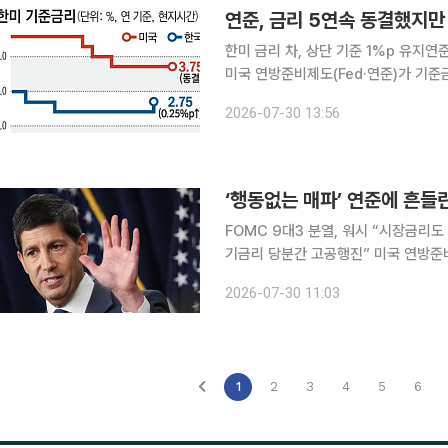
연준, 금리 5연속 동결했지만 
한미 금리 차, 상단 기준 1%p 유지연준
미국 연방준비제도(Fed·연준)가 기준
해지면서 한국은행이 내달 2개월 연속 금리 인상에 나
2026-07-30 13:56
저널(WSJ)에 따르면 연준은 이틀간
‘행동없는 매파’ 연준에 흔들
FOMC 9대3 분열, 워시 “시장금리도
기금리 당분간 고공행진” 미국 연방준비제도(Fed·연준)가 7월 연방공개시장위원회(FOMC)를 열
고 기준금리를 동결했다. 다만 만장일치
2026-07-30 11:03
자체를 긴축 효과로 인정하는 등 추가
1
2
3
4
5
6