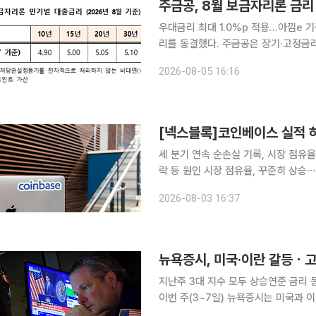
주금공, 8월 보금자리론 금리
우대금리 최대 1.0%p 적용…아낌e 기준 연 4.90~5.20%
리를 동결했다. 주금공은 장기·고정금리·분할상환 주택담보대출인 보금자리론의 8월 금리를 동결한
다고 5일 밝혔다. 이에 따라 ‘아낌e-보금자리론’ 금리는 만기별로 △10년 연 4.90% △15년 연
2026-08-05 16:16
5.00% △20년 연 5.05% △30년 연
[넥스블록]코인베이스 실적 하
세 분기 연속 순손실 기록, 시장 점유율
락 등 원인 시장 점유율, 꾸준히 상승∙
라 확대 전략 긍정적 작용” 코인베이스가 세 분기 연속 순손실을 기록했지만, 시장 점유율은 꾸준히
2026-08-03 16:37
증가했다며 낙관적인 태도다. 투자업계
뉴욕증시, 미국·이란 갈등ㆍ
지난주 3대 지수 모두 상승연준 금리 
이번 주(3~7일) 뉴욕증시는 미국과 이란의 
수는 일제히 상승했다. 한 주간 다우지