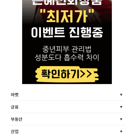
마켓
금융
부동산
산업