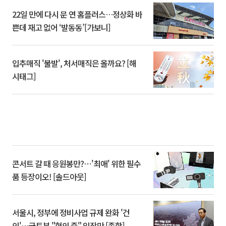
22일 만에 다시 문 연 홈플러스…정상화 바
쁜데 재고 없어 ‘발동동’[가보니]
입추매직 '불발', 처서매직은 올까요? [해
시태그]
콘서트 갈 때 응원봉만?⋯'최애' 위한 필수
품 등장이오! [솔드아웃]
서울시, 정부에 정비사업 규제 완화 '건
의'⋯국토부 "협의 중" 입장만 [종합]