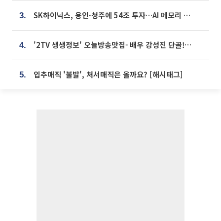
SK하이닉스, 용인·청주에 54조 투자…AI 메모리 생산기지 키운다
3.
'2TV 생생정보' 오늘방송맛집- 배우 강성진 단골! 쌀국수ㆍ푸팟퐁 커리 맛집 '블○○○'
4.
입추매직 '불발', 처서매직은 올까요? [해시태그]
5.