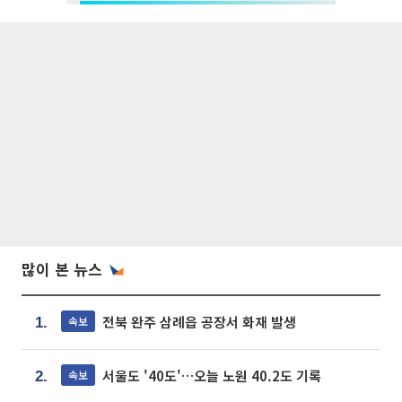
많이 본 뉴스
전북 완주 삼례읍 공장서 화재 발생
속보
1.
서울도 '40도'…오늘 노원 40.2도 기록
속보
2.