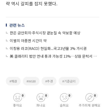
략 역시 갈피를 잡지 못했다.
관련 뉴스
한은 금안회의·주식시장 곁눈질 속 약보합 예상
이별의 아픔엔 시간이 약
이창용 라코(RACO) 현실화...국고3년물 3% 가시권
美 클래리티 법안 연내 통과 가능성 13%…상원 문턱서 제동
#채권
#WGBI
#추경
#기준금리
0
0
0
0
좋아요
화나요
슬퍼요
추가취재 원해요