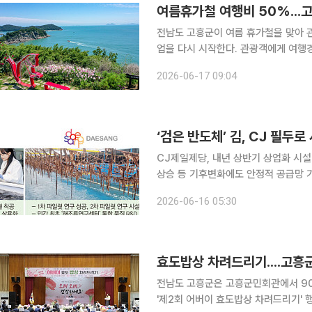
여름휴가철 여행비 50%...
전남도 고흥군이 여름 휴가철을 맞아 관
업을 다시 시작한다. 관광객에게 여행경비의 절반을 지역상품권으로 돌려주는 파격적인 혜택으로
체류형 관광 확대에 나선다는 구상이다. 고흥군은 지역사랑 휴가지원 시범사업인 '고흥 반전여행
2026-06-17 09:04
‘검은 반도체’ 김, CJ 필두로
CJ제일제당, 내년 상반기 상업화 시
상승 등 기후변화에도 안정적 공급망 기대↑ 지난해 사상 처음 수출액 11억달러(약 1
를 돌파한 김이 우리나라 주요 수출품목
2026-06-16 05:30
위상이 높아졌지만, 해수온 상승 등에
효도밥상 차려드리기....고흥
전남도 고흥군은 고흥군민회관에서 90세 
'제2회 어버이 효도밥상 차려드리기' 행사를 개최했다. 행사는 '어르