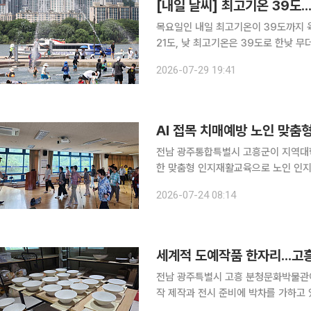
[내일 날씨] 최고기온 39도.
목요일인 내일 최고기온이 39도까지 육박하면서 
21도, 낮 최고기온은 39도로 한낮 무더위가 이어지겠다. 이날 오전
시에는 폭염중대경보가 발효되는 만큼 노약자는 
2026-07-29 19:41
서울 동남·동북·서남권, 경기도 고양시
AI 접목 치매예방 노인 맞춤형
전남 광주통합특별시 고흥군이 지역대학 앵커사업을 통
한 맞춤형 인지재활교육으로 노인 인지 건강증진에 나선다. 고
지관 이용 어르신을 대상으로 '스마트 인지
2026-07-24 08:14
여수한영대학교가 주관하며 군은 지난
세계적 도예작품 한자리...고
전남 광주특별시 고흥 분청문화박물관이 다음
작 제작과 전시 준비에 박차를 가하고 있다. 세계적인 도예가들의 작품과 박물관이 직
청사기를 함께 선보인다. 분청사기의 예술성과 대중성을 널리 알린다는 계획이다. 고흥군 분청문화