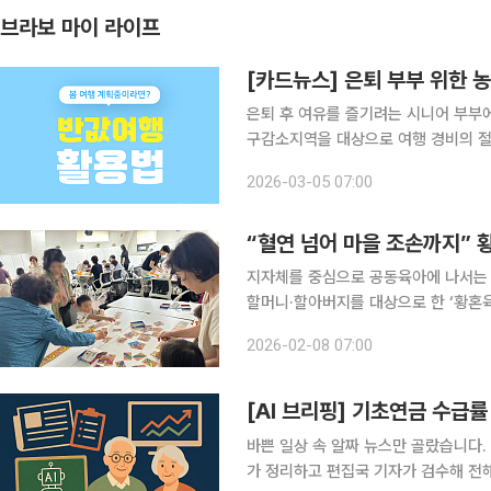
브라보 마이 라이프
[카드뉴스] 은퇴 부부 위한 농
은퇴 후 여유를 즐기려는 시니어 부부에
구감소지역을 대상으로 여행 경비의 절
행한다. 지정된 지역을 방문해 숙박·식
2026-03-05 07:00
사랑상품권으로 환급받을 수 있다. 개
“혈연 넘어 마을 조손까지” 
지자체를 중심으로 공동육아에 나서는 
할머니·할아버지를 대상으로 한 ‘황혼
배우고 서로의 경험을 나눈다. 기쁨과 
2026-02-08 07:00
아가 실제 조부모·손주 관계를 넘어, 
[AI 브리핑] 기초연금 수급
바쁜 일상 속 알짜 뉴스만 골랐습니다. 
가 정리하고 편집국 기자가 검수해 전해드립니다. ◆기초연금 수급률 66%…