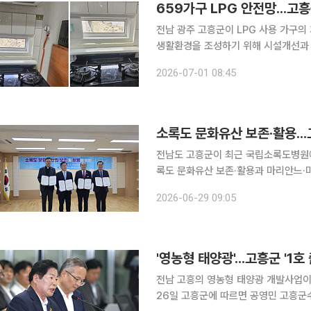
659가구 LPG 안전망...
전남 광주 고흥군이 LPG 사용 가구의 가스 사고를 예방
생활환경을 조성하기 위해 시설개선과 안전장치 보급에 나
LPG를 주요 에너지원으로 사용하는 농어촌지역의 
2026-07-01 08:45
소록도 문화유산 보존·활용..
전남도 고흥군이 최근 국립소록도병원에
록도 문화유산 보존·활용과 마리안느·
협약을 체결했다. 29일 고흥군에 따르면 협약은 소록도가 간직한 한센인의 삶과 인권의 역사, 그리
2026-06-29 09:05
고 간호사 마리안느와 마가렛의 헌신이
'영농형 태양광'...고흥군 '1
전남 고흥의 영농형 태양광 개발사업이
26일 고흥군에 따르면 공영민 고흥