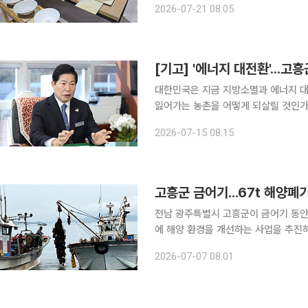
2026-07-21 08:05
박물관은 다음달 8일 열리는 '분청문화
[기고] '에너지 대전환'...고
대한민국은 지금 지방소멸과 에너지 대전환이라는
잃어가는 농촌을 어떻게 되살릴 것인가. 그리고 국가전략산업에 필요한 청정에너지를 어떻게 
적으로 공급할 것인가. 전남 광주특별시 고흥군은 두 가지 질문에 대한 해답을 450만평 국가간척지
2026-07-15 08:15
에서 찾고 있다. 고흥군은 이
고흥군 금어기...67t 해양폐
전남 광주특별시 고흥군이 금어기 동안
에 해양 환경을 개선하는 사업을 추진하며 의미 있
거금도 공유수면 일원에서 금어기 유휴
2026-07-07 08:01
폐기물을