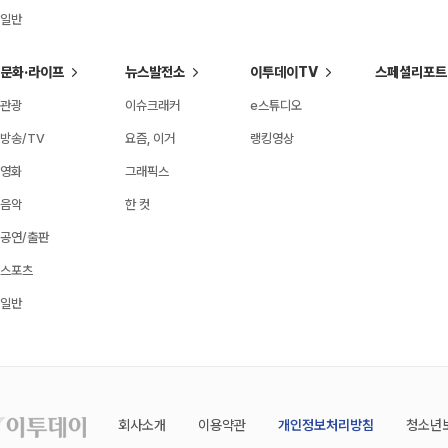
일반
문화·라이프
뉴스발전소
이투데이TV
스페셜리포트
관광
이슈크래커
e스튜디오
방송/TV
요즘, 이거
랭킹영상
영화
그래픽스
음악
한 컷
공연/출판
스포츠
일반
회사소개
이용약관
개인정보처리방침
청소년