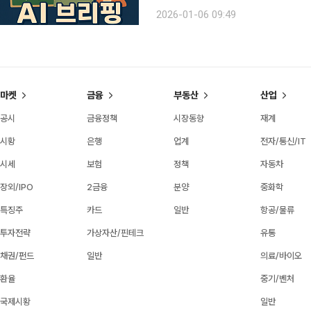
후 최저치 보건복지부가 6일 발간한 ‘
2026-01-06 09:49
상 노인 중 기초연금 수급자는 675만
마켓
금융
부동산
산업
공시
금융정책
시장동향
재계
시황
은행
업계
전자/통신/IT
시세
보험
정책
자동차
장외/IPO
2금융
분양
중화학
특징주
카드
일반
항공/물류
투자전략
가상자산/핀테크
유통
채권/펀드
일반
의료/바이오
환율
중기/벤처
국제시황
일반