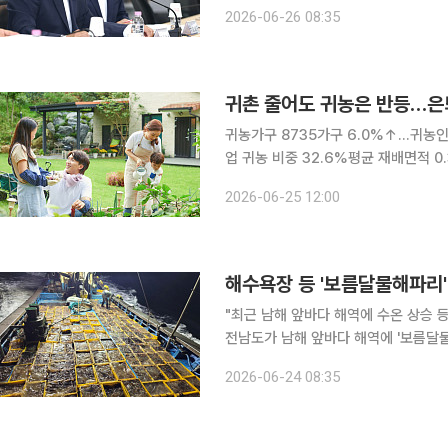
당선인과 전남 동부권 기초단체장 당
2026-06-26 08:35
요청했다. 공 당선인은 이 사업
귀촌 줄어도 귀농은 반등…은
귀농가구 8735가구 6.0%↑…귀농인 
업 귀농 비중 32.6%평균 재배면적 0.34
동이 줄면서 농촌으로 거처를 옮기는 
2026-06-25 12:00
다. 단순한 주거 이전보다 은퇴 이후 농
해수욕장 등 '보름달물해파리' 
"최근 남해 앞바다 해역에 수온 상승 등
전남도가 남해 앞바다 해역에 '보름달물해파리
예비주의보가 발표와 더불어 어업피해 예
2026-06-24 08:35
예찰과 구제