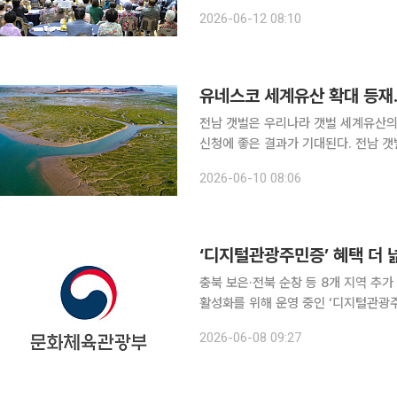
미래입니다' 슬로건으로 고흥군과 고흥군의회 주최·주
2026-06-12 08:10
과 지역사회를 위해 평생 헌신해 오신
유네스코 세계유산 확대 등재..
전남 갯벌은 우리나라 갯벌 세계유산의 핵심축이나 다름없다.
신청에 좋은 결과가 기대된다. 전남 갯벌이 포함된 '한국의 갯벌 2단계'가 국제자연보전연맹(IUCN)
으로부터 등재 권고를 받았다. 7월 부산에서 열리는 제48차 세계유산위원회에서의 최종 등재 결정
2026-06-10 08:06
에 청신호가 켜졌다. 국제
‘디지털관광주민증’ 혜택 더
충북 보은·전북 순창 등 8개 지역 추가 참여 문화체육관광부와 한국관광공사가 인구
활성화를 위해 운영 중인 ‘디지털관광주
로 참여하는 8개 기초지방정부가 추가되
2026-06-08 09:27