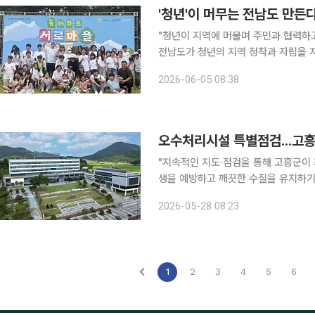
'청년'이 머무는 전남도 만든
"청년이 지역에 머물며 주민과 협력하
전남도가 청년의 지역 정착과 자립을 
밝혔다. 선정된 곳은 여수시 돌산읍과 고흥군 동강면, 보성군 벌교읍이다. 전남도는 각 마을에 3년
2026-06-05 08:38
오수처리시설 특별점검...고흥
"지속적인 지도·점검을 통해 고흥군이 최선을 다해 '
생을 예방하고 깨끗한 수질을 유지하기
검을 실시한다고 28일 밝혔다. 이번 점검은 하천과 공공수역으로 유입되는 오염물질을 사전에 차단
2026-05-28 08:23
하고, 녹조의 주요 원인인 영양염류(질소
1
2
3
4
5
6