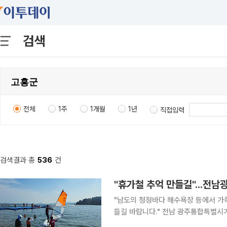
검색
전체
1주
1개월
1년
직접입력
검색결과 총
536
건
"휴가철 추억 만들길"...전
"남도의 청정바다 해수욕장 등에서 가족
들길 바랍니다." 전남 광주통합특별시가 본격적인 여름 휴가철을 맞아 지역 내 12개 시·군 50개 해
수욕장에서 해양레저와 갯벌체험, 문화