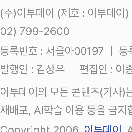
(주)이투데이 (제호 : 이투데이
02) 799-2600
등록번호 : 서울아00197 ㅣ 등록일
발행인 : 김상우 ㅣ 편집인 : 
이투데이의 모든 콘텐츠(기사)는
재배포, AI학습 이용 등을 금지
Copyright 2006.
이투데이
.