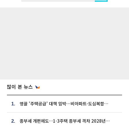
많이 본 뉴스
영끌 '주택공급' 대책 임박⋯비아파트·도심복합까지 총동원
1.
종부세 개편에도…1·3주택 종부세 격차 2028년부터 확대
2.