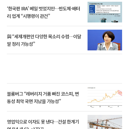
‘한국판 IRA’ 베일 벗었지만…반도체·배터
리 업계 “시행령이 관건”
與 “세제개편안 다양한 목소리 수렴…이달
말 정리 가능성”
블룸버그 “레버리지 거품 빠진 코스피, 변
동성 최악 국면 지났을 가능성”
영업익으로 이자도 못 낸다…건설 한계기
업 5년 새 62→173곳