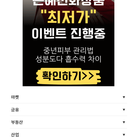
마켓
금융
부동산
산업