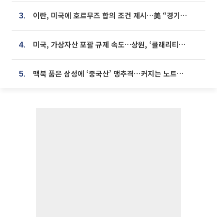
이란, 미국에 호르무즈 합의 조건 제시…美 “경기 아직 안 끝나” [종합]
3.
미국, 가상자산 포괄 규제 속도…상원, ‘클래리티법’ 9월 절차투표 추진
4.
맥북 품은 삼성에 ‘중국산’ 맹추격⋯커지는 노트북 OLED 시장
5.