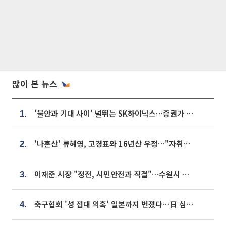
많이 본 뉴스
'불안과 기대 사이' 널뛰는 SK하이닉스…증권가 "HBM4·LTA 기반 펀터멘털 견고"
1.
'나혼산' 류혜영, 고경표와 16년산 우정…"자취방서 부모님과 마주쳐"
2.
이재준 시장 "정전, 시민안전과 직결"…수원시 비상대응체계 가동
3.
축구협회 '성 접대 의혹' 일본까지 번졌다…日 심판 실명 공개
4.