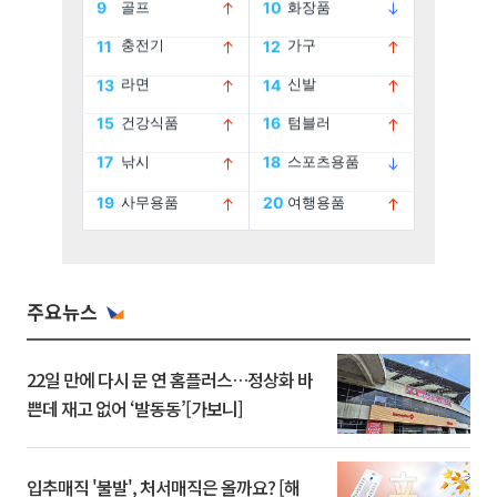
주요뉴스
22일 만에 다시 문 연 홈플러스…정상화 바
쁜데 재고 없어 ‘발동동’[가보니]
입추매직 '불발', 처서매직은 올까요? [해