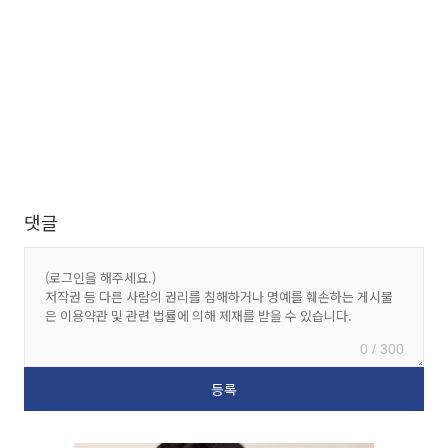
댓글
0 / 300