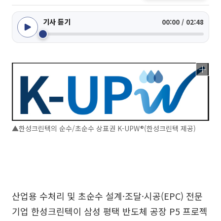
기사 듣기
00:00 / 02:48
▲한성크린텍의 순수/초순수 상표권 K-UPW®(한성크린텍 제공)
산업용 수처리 및 초순수 설계·조달·시공(EPC) 전문
기업 한성크린텍이 삼성 평택 반도체 공장 P5 프로젝