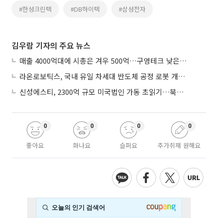
#한성크린텍
#DB하이텍
#삼성전자
김우람 기자의 주요 뉴스
매출 4000억대에 시총은 겨우 500억…구영테크 낮은 몸값에 저가 승계 마무리
라온로보틱스, 국내 유일 차세대 반도체 공정 로봇 개발 ‘고객사 테스트 진행’
신성에스티, 2300억 규모 미국법인 가동 초읽기…북미 ESS 공략 본격화
0
0
0
0
좋아요
화나요
슬퍼요
추가취재 원해요