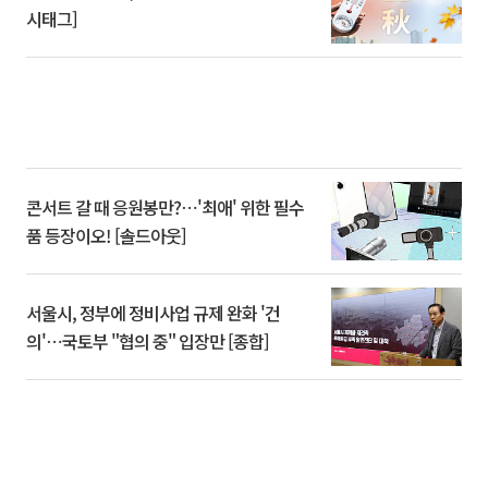
시태그]
콘서트 갈 때 응원봉만?⋯'최애' 위한 필수
품 등장이오! [솔드아웃]
서울시, 정부에 정비사업 규제 완화 '건
의'⋯국토부 "협의 중" 입장만 [종합]