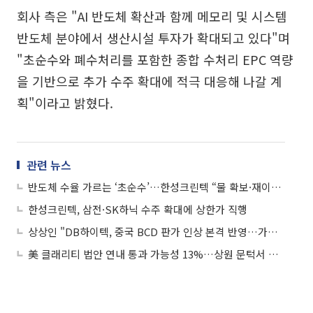
회사 측은 "AI 반도체 확산과 함께 메모리 및 시스템
반도체 분야에서 생산시설 투자가 확대되고 있다"며
"초순수와 폐수처리를 포함한 종합 수처리 EPC 역량
을 기반으로 추가 수주 확대에 적극 대응해 나갈 계
획"이라고 밝혔다.
관련 뉴스
반도체 수율 가르는 ‘초순수’…한성크린텍 “물 확보·재이용이 경쟁력”
한성크린텍, 삼전·SK하닉 수주 확대에 상한가 직행
상상인 "DB하이텍, 중국 BCD 판가 인상 본격 반영…가격 상승 사이클 기대"
美 클래리티 법안 연내 통과 가능성 13%…상원 문턱서 제동