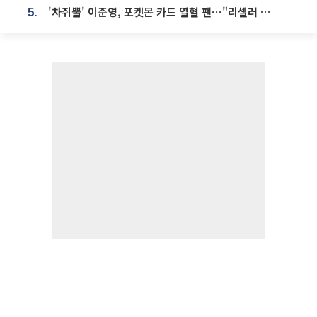
'차쥐뿔' 이준영, 포켓몬 카드 열혈 팬⋯"리셀러 처단할 것"
5.