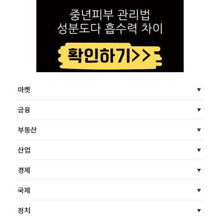
마켓
금융
부동산
산업
경제
국제
정치