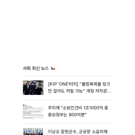
사회 최신 뉴스
[K·IP ‘ONE’터치] “불법복제물 링크
만 걸어도 처벌 가능” 개정 저작권
법 어떻게 바뀌었나
추미애 "소방인건비 1조1000억 중
중앙정부는 800억뿐"
이남오 함평군수, 군공항 소음피해