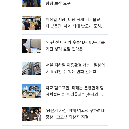
함평 보상 요구
이상일 시장, 다낭 국제무대 올랐
다…"용인, 세계 최대 반도체 도시
된다"
'개편 전 마지막 수능' D-100⋯남은
기간 성적 올릴 전략은
서울 지하철 이용환경 개선⋯일상에
서 체감할 수 있는 변화 만든다
학교 혐오표현, 피해는 분명한데 형
사처벌은 왜 어려울까? [수사와 재
판]
'장윤기 사건' 피해 여고생 구하려다
중상…고교생 의상자 지정