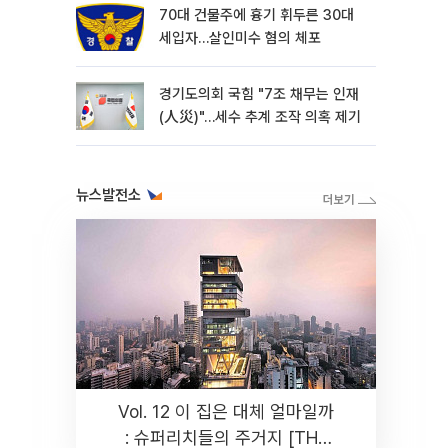
70대 건물주에 흉기 휘두른 30대
세입자…살인미수 혐의 체포
경기도의회 국힘 "7조 채무는 인재
(人災)"…세수 추계 조작 의혹 제기
뉴스발전소
Vol. 12 이 집은 대체 얼마일까
: 슈퍼리치들의 주거지 [THE