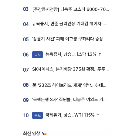
03
[주간증시전망] 다음주 코스피 6000~7000⋯“外人 수급은 정책이 변수”
뉴욕증시, 연준 금리인상 기대감 꺾이자 상승...S&P500 사상 최고치 [종합]
04
'장윤기 사건' 피해 여고생 구하려다 중상…고교생 의상자 지정
05
뉴욕증시, 상승...나스닥 1.3% ↑
06
속보
SK하이닉스, 분기배당 375원 확정…주주환원책 9월로 앞당겨 발표
07
08
美 ‘232조 하이브리드 제재’ 임박…K-태양광, 불확실성 털고 날개 다나
'국책은행 3사' 직원들, 다음주 여의도 거리 나서는 까닭은
09
국제유가, 상승...WTI 1.15% ↑
10
속보
최신 영상