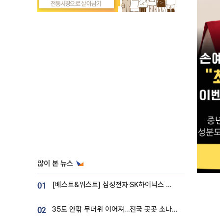
많이 본 뉴스
[베스트&워스트] 삼성전자·SK하이닉스 밀린 한 주…상상인증권은 85% 급등
01
35도 안팎 무더위 이어져…전국 곳곳 소나기 [오늘 날씨]
02