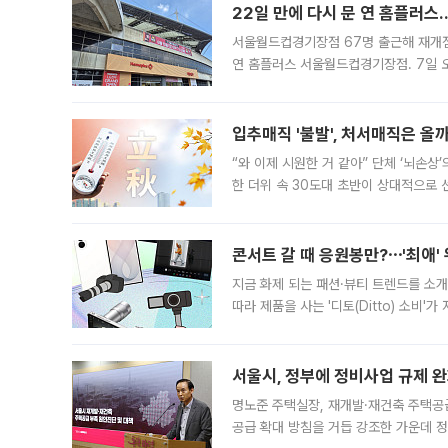
22일 만에 다시 문 연 홈플러스
서울월드컵경기장점 67명 출근해 재개점 
연 홈플러스 서울월드컵경기장점. 7일 
우유, 과일 같은 신선식품이 차근차근 자
입추매직 '불발', 처서매직은 올
“와 이제 시원한 거 같아” 단체 ‘뇌손상
한 더위 속 30도대 초반이 상대적으로
지역에 있었습니다. 7월 말에는 서풍과
콘서트 갈 때 응원봉만?⋯'최애'
지금 화제 되는 패션·뷰티 트렌드를 소개
따라 제품을 사는 '디토(Ditto) 소비
어디일까요? 아이돌 콘서트 시작을 기다
서울시, 정부에 정비사업 규제 완화
명노준 주택실장, 재개발·재건축 주택공
공급 확대 방침을 거듭 강조한 가운데 정