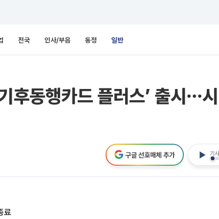
업
전국
인사/부음
동정
일반
‘기후동행카드 플러스’ 출시⋯시비
기사
구글 선호매체 추가
종료