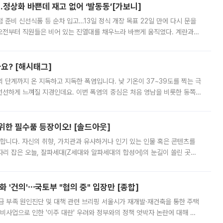
…정상화 바쁜데 재고 없어 ‘발동동’[가보니]
준비 신선식품 등 순차 입고…13일 정식 개장 목표 22일 만에 다시 문을
오전부터 직원들은 비어 있는 진열대를 채우느라 바쁘게 움직였다. 계란과
리를 잡기 시작했지만, 매장 곳곳엔 여전히 텅 빈 매대가 먼저 눈에 들어왔
까요? [해시태그]
’의 단계까지 온 지독하고 지독한 폭염입니다. 낮 기온이 37~39도를 찍는 극
 선선하게 느껴질 지경인데요. 이번 폭염의 중심은 처음 영남을 비롯한 동쪽
 북서풍이 산맥을 넘어 영남 쪽으로 내려오면서 뜨겁고 건조해졌는데요.
 위한 필수품 등장이오! [솔드아웃]
합니다. 자신의 취향, 가치관과 유사하거나 인기 있는 인물 혹은 콘텐츠를
'가 자리 잡은 오늘, 잘파세대(Z세대와 알파세대의 합성어)의 눈길이 쏠린 곳은
리는 공연장. 응원봉만큼이나 눈에 띄는 게 있습니다. 공연이 시작되기
 '건의'⋯국토부 "협의 중" 입장만 [종합]
급 부족 원인진단 및 대책 관련 브리핑 서울시가 재개발·재건축을 통한 주택
비사업으로 인한 '이주 대란' 우려와 정부와의 정책 엇박자 논란에 대해 정