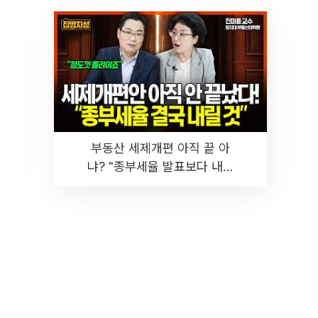
부동산 세제개편 아직 끝 아
냐? "종부세율 발표보다 내릴
것" 장기거주·양도세 전망 I 집
땅지성 I 김인만, 진미윤