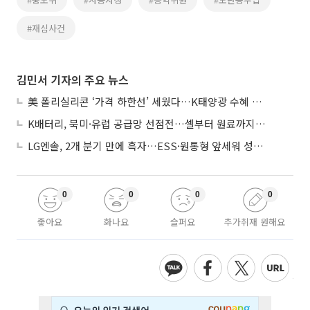
#재심사건
김민서 기자의 주요 뉴스
美 폴리실리콘 ‘가격 하한선’ 세웠다…K태양광 수혜 기대
K배터리, 북미·유럽 공급망 선점전…셀부터 원료까지 현지화
LG엔솔, 2개 분기 만에 흑자…ESS·원통형 앞세워 성장 가속
0
0
0
0
좋아요
화나요
슬퍼요
추가취재 원해요