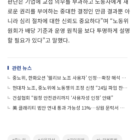
판단은 기업에 교섭 의무를 부과하고 노동자에게 새
로운 권리를 부여하는 중대한 결정인 만큼 결과뿐 아
니라 심리 절차에 대한 신뢰도 중요하다”며 “노동위
원회가 배당 기준과 운영 원칙을 보다 투명하게 설명
할 필요가 있다”고 말했다.
관련 뉴스
중노위, 한화오션 '웰리브 노조 사용자' 인정⋯확장 해석 논란
현대차 노조, 중노위에 노동쟁의 조정 신청 “24일 파업 찬반투표”
건설협회 “원청 안전관리까지 ‘사용자성 인정’ 안돼”
美 클래리티 법안 연내 통과 가능성 13%…상원 문턱서 제동
#중노위
#사용자성
#공익위원
#노란봉투법