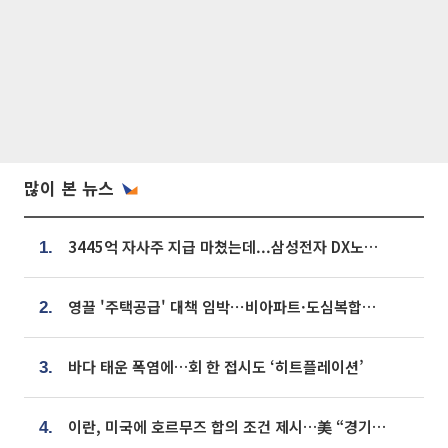
많이 본 뉴스
3445억 자사주 지급 마쳤는데...삼성전자 DX노조, 뒤늦은 '떼쓰기 집회'
1.
영끌 '주택공급' 대책 임박⋯비아파트·도심복합까지 총동원
2.
바다 태운 폭염에…회 한 접시도 ‘히트플레이션’
3.
이란, 미국에 호르무즈 합의 조건 제시…美 “경기 아직 안 끝나” [종합]
4.