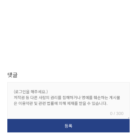
댓글
0 / 300