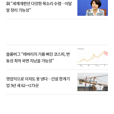
與 “세제개편안 다양한 목소리 수렴…이달
말 정리 가능성”
블룸버그 “레버리지 거품 빠진 코스피, 변
동성 최악 국면 지났을 가능성”
영업익으로 이자도 못 낸다…건설 한계기
업 5년 새 62→173곳