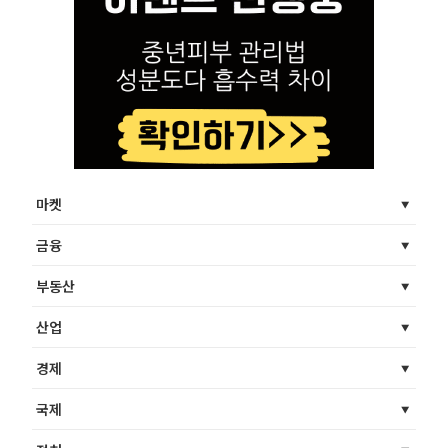
마켓
금융
부동산
산업
경제
국제