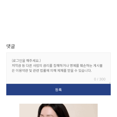
댓글
0 / 300