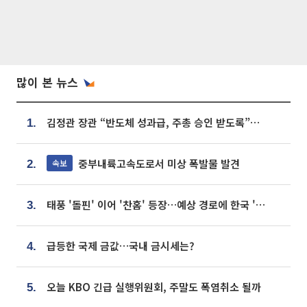
많이 본 뉴스
김정관 장관 “반도체 성과급, 주총 승인 받도록”…상법·자본시장법 개정 시사
1.
중부내륙고속도로서 미상 폭발물 발견
속보
2.
태풍 '돌핀' 이어 '찬홈' 등장…예상 경로에 한국 '한숨'
3.
급등한 국제 금값…국내 금시세는?
4.
오늘 KBO 긴급 실행위원회, 주말도 폭염취소 될까
5.