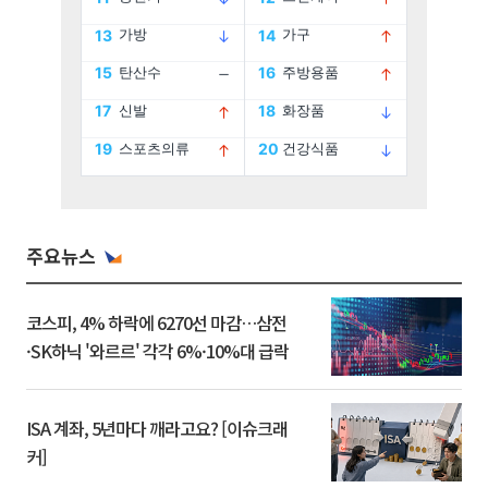
주요뉴스
코스피, 4% 하락에 6270선 마감…삼전
·SK하닉 '와르르' 각각 6%·10%대 급락
ISA 계좌, 5년마다 깨라고요? [이슈크래
커]