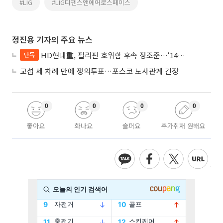
#LIG
#LIG디펜스앤에어로스페이스
정진용 기자의 주요 뉴스
HD현대重, 필리핀 호위함 후속 정조준…‘14척+α’ 싹쓸이 노린다
단독
교섭 세 차례 만에 쟁의투표…포스코 노사관계 긴장
0
0
0
0
좋아요
화나요
슬퍼요
추가취재 원해요