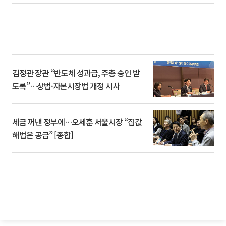
김정관 장관 “반도체 성과급, 주총 승인 받
도록”…상법·자본시장법 개정 시사
세금 꺼낸 정부에…오세훈 서울시장 “집값
해법은 공급” [종합]