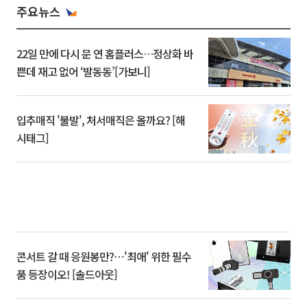
주요뉴스
22일 만에 다시 문 연 홈플러스…정상화 바
쁜데 재고 없어 ‘발동동’[가보니]
입추매직 '불발', 처서매직은 올까요? [해
시태그]
콘서트 갈 때 응원봉만?⋯'최애' 위한 필수
품 등장이오! [솔드아웃]