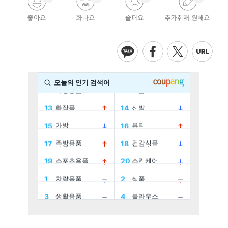
좋아요
화나요
슬퍼요
추가취재 원해요