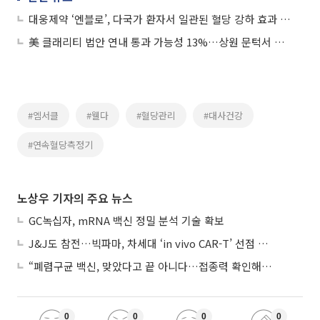
대웅제약 ‘엔블로’, 다국가 환자서 일관된 혈당 강하 효과 확인
美 클래리티 법안 연내 통과 가능성 13%…상원 문턱서 제동
#엠서클
#웰다
#혈당관리
#대사건강
#연속혈당측정기
노상우 기자의 주요 뉴스
GC녹십자, mRNA 백신 정밀 분석 기술 확보
J&J도 참전…빅파마, 차세대 ‘in vivo CAR-T’ 선점 경쟁 본격화
“폐렴구균 백신, 맞았다고 끝 아니다…접종력 확인해야”
0
0
0
0