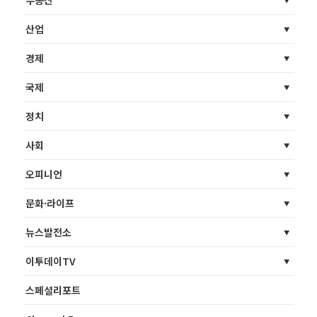
부동산
산업
경제
국제
정치
사회
오피니언
문화·라이프
뉴스발전소
이투데이TV
스페셜리포트