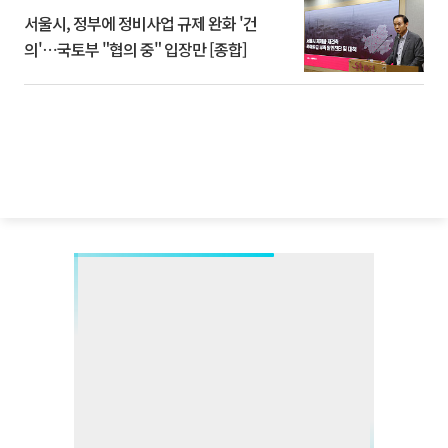
서울시, 정부에 정비사업 규제 완화 '건
의'⋯국토부 "협의 중" 입장만 [종합]