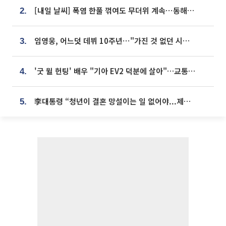
[내일 날씨] 폭염 한풀 꺾여도 무더위 계속⋯동해안 이틀 연속 비
2.
임영웅, 어느덧 데뷔 10주년⋯"가진 것 없던 시절, 내 앞엔 20명의 팬뿐"
3.
'굿 윌 헌팅' 배우 "기아 EV2 덕분에 살아"…교통사고 후 안전성 극찬
4.
李대통령 “청년이 결혼 망설이는 일 없어야...제도상 불이익 조사”
5.