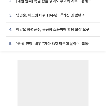
[내일 날씨] 폭염 한풀 꺾여도 무더위 계속⋯동해안 이틀 연속 비
2.
임영웅, 어느덧 데뷔 10주년⋯"가진 것 없던 시절, 내 앞엔 20명의 팬뿐"
3.
이남오 함평군수, 군공항 소음피해 함평 보상 요구
4.
'굿 윌 헌팅' 배우 "기아 EV2 덕분에 살아"…교통사고 후 안전성 극찬
5.