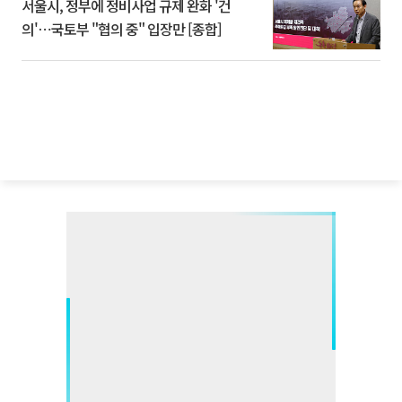
서울시, 정부에 정비사업 규제 완화 '건
의'⋯국토부 "협의 중" 입장만 [종합]