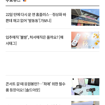
22일 만에 다시 문 연 홈플러스…정상화 바
쁜데 재고 없어 ‘발동동’[가보니]
입추매직 '불발', 처서매직은 올까요? [해
시태그]
콘서트 갈 때 응원봉만?⋯'최애' 위한 필수
품 등장이오! [솔드아웃]