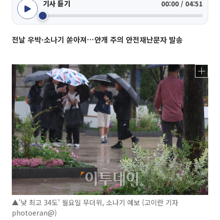
기사 듣기
00:00 / 04:51
전날 우박·소나기 쏟아져…안개 주의 안전재난문자 발송
▲'낮 최고 34도' 월요일 무더위, 소나기 예보 (고이란 기자
photoeran@)