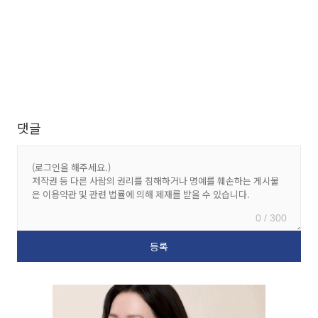
댓글
0 / 300