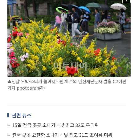
▲전날 우박·소나기 쏟아져…안개 주의 안전재난문자 발송 (고이란
기자 photoeran@)
관련 뉴스
15일 전국 곳곳 소나기…낮 최고 32도 무더위
전국 곳곳 요란한 소나기…낮 최고 31도 초여름 더위