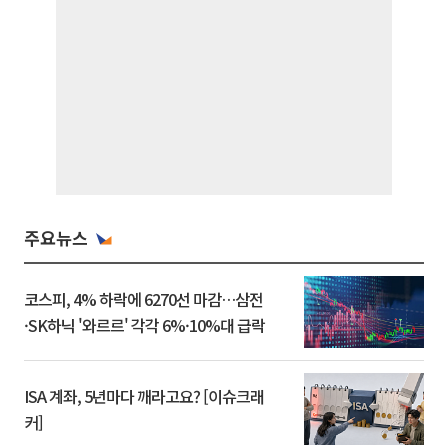
주요뉴스
코스피, 4% 하락에 6270선 마감…삼전
·SK하닉 '와르르' 각각 6%·10%대 급락
ISA 계좌, 5년마다 깨라고요? [이슈크래
커]