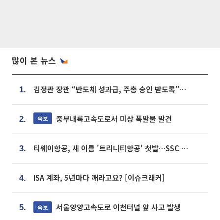
많이 본 뉴스
김정관 장관 “반도체 성과급, 주총 승인 받도록”…상법·자본시장법 개정 시사
1.
중부내륙고속도로서 미상 폭발물 발견
속보
2.
티웨이항공, 새 이름 '트리니티항공' 첫발…SSC 전략 본격화
3.
ISA 계좌, 5년마다 깨라고요? [이슈크래커]
4.
서울양양고속도로 이천터널 앞 사고 발생
속보
5.