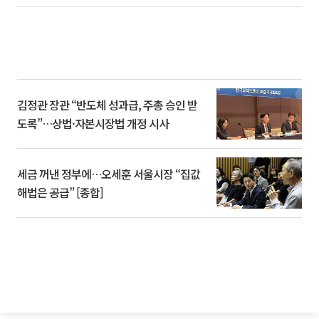
김정관 장관 “반도체 성과급, 주총 승인 받
도록”…상법·자본시장법 개정 시사
세금 꺼낸 정부에…오세훈 서울시장 “집값
해법은 공급” [종합]