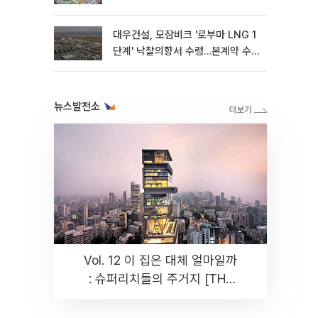
대우건설, 모잠비크 '로부마 LNG 1
단계' 낙찰의향서 수령…본계약 수
주 ‘청신호'
뉴스발전소
Vol. 12 이 집은 대체 얼마일까
: 슈퍼리치들의 주거지 [THE
RARE]