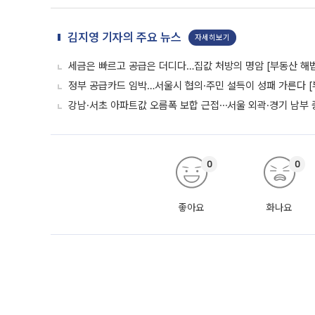
김지영 기자의 주요 뉴스
자세히보기
세금은 빠르고 공급은 더디다…집값 처방의 명암 [부동산 해법
정부 공급카드 임박…서울시 협의·주민 설득이 성패 가른다 [
강남·서초 아파트값 오름폭 보합 근접⋯서울 외곽·경기 남부
0
0
좋아요
화나요