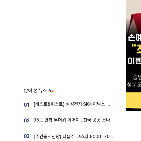
많이 본 뉴스
[베스트&워스트] 삼성전자·SK하이닉스 밀린 한 주…상상인증권은 85% 급등
01
35도 안팎 무더위 이어져…전국 곳곳 소나기 [오늘 날씨]
02
03
[주간증시전망] 다음주 코스피 6000~7000⋯“外人 수급은 정책이 변수”