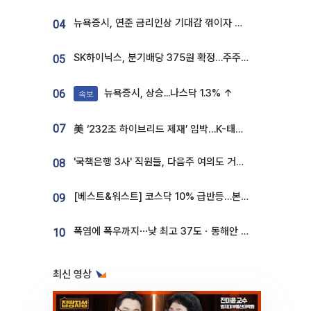
뉴욕증시, 연준 금리인상 기대감 꺾이자 상승...S&P500 사상 최고치 [종합]
04
SK하이닉스, 분기배당 375원 확정…주주환원책 9월로 앞당겨 발표
05
뉴욕증시, 상승...나스닥 1.3% ↑
06
속보
07
美 ‘232조 하이브리드 제재’ 임박…K-태양광, 불확실성 털고 날개 다나
'국책은행 3사' 직원들, 다음주 여의도 거리 나서는 까닭은
08
[베스트&워스트] 코스닥 10% 급반등…본느, 최대주주 변경 기대에 270% 폭등
09
폭염에 폭우까지⋯낮 최고 37도ㆍ동해안 강한 비 [날씨]
10
최신 영상