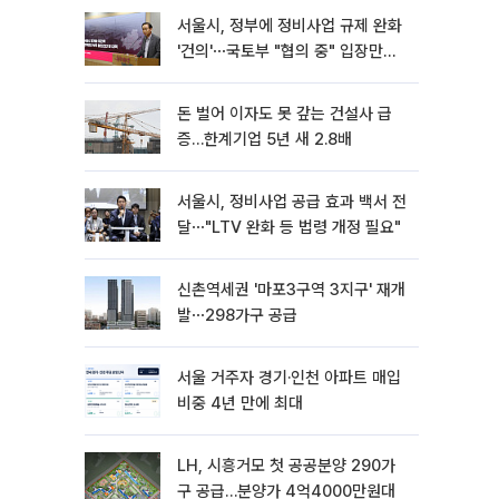
서울시, 정부에 정비사업 규제 완화
'건의'⋯국토부 "협의 중" 입장만
[종합]
돈 벌어 이자도 못 갚는 건설사 급
증…한계기업 5년 새 2.8배
서울시, 정비사업 공급 효과 백서 전
달⋯"LTV 완화 등 법령 개정 필요"
신촌역세권 '마포3구역 3지구' 재개
발⋯298가구 공급
서울 거주자 경기·인천 아파트 매입
비중 4년 만에 최대
LH, 시흥거모 첫 공공분양 290가
구 공급…분양가 4억4000만원대