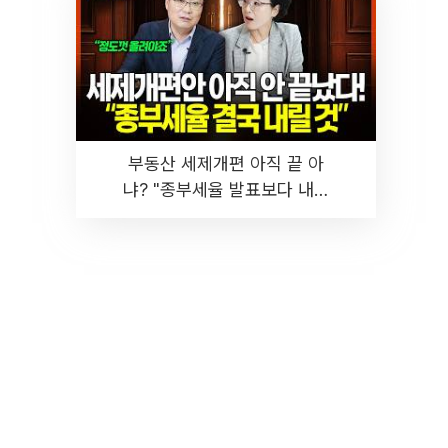
부동산 세제개편 아직 끝 아
냐? "종부세율 발표보다 내릴
것" 장기거주·양도세 전망 I 집
땅지성 I 김인만, 진미윤