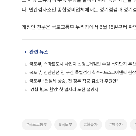
또 차량 소유자의 수검 부담을 줄이기 위해 점검 기간을 정
다. 민간검사소인 종합정비업체에서는 정기점검과 정기검사
개정안 전문은 국토교통부 누리집에서 6월 15일부터 확인
관련 뉴스
국토부, 스마트도시 사업지 선정…거점형 수원·특화단지 부산
국토부, 신안산선 전 구간 특별점검 착수⋯포스코이앤씨 현장
국토부 “전월세 상승, 전 정부 착공 감소가 주원인”
‘경험 無도 환영’ 첫 일자리 도전 설명서
#국토교통부
#국토부
#화물차
#특수차