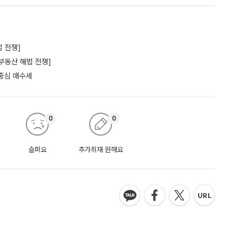
 전쟁]
부동산 해법 전쟁]
 중심 매수세
0
0
슬퍼요
추가취재 원해요