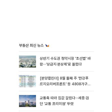
부동산 최신 뉴스
상반기 수도권 청약시장 '초선별' 바
람⋯'상급지·분상제'로 쏠렸다
[분양캘린더] 8월 둘째 주 ‘한강푸
르지오리버프론트’ 등 4808가구
분양
교통축 따라 집값 갈렸다⋯세종·검
단 ‘교통 프리미엄’ 뚜렷