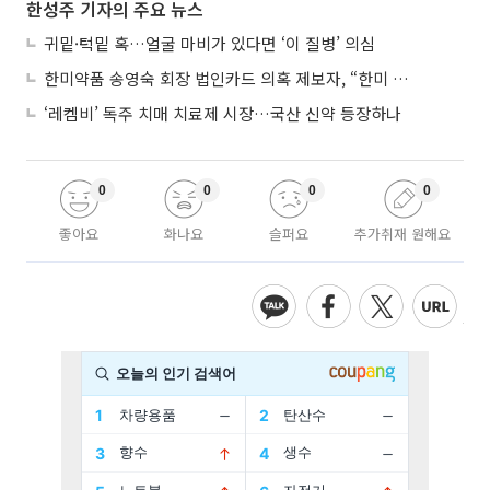
한성주 기자의 주요 뉴스
귀밑·턱밑 혹…얼굴 마비가 있다면 ‘이 질병’ 의심
한미약품 송영숙 회장 법인카드 의혹 제보자, “한미 잘 되기 바라는 마음”
‘레켐비’ 독주 치매 치료제 시장…국산 신약 등장하나
0
0
0
0
좋아요
화나요
슬퍼요
추가취재 원해요