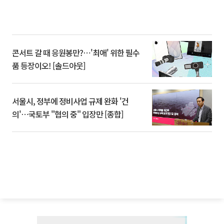
콘서트 갈 때 응원봉만?⋯'최애' 위한 필수
품 등장이오! [솔드아웃]
서울시, 정부에 정비사업 규제 완화 '건
의'⋯국토부 "협의 중" 입장만 [종합]