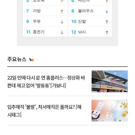
주요뉴스
22일 만에 다시 문 연 홈플러스…정상화 바
쁜데 재고 없어 ‘발동동’[가보니]
입추매직 '불발', 처서매직은 올까요? [해
시태그]