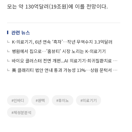
모는 약 130억달러(19조원)에 이를 전망이다.
관련 뉴스
K-의료기기, 6년 연속 ‘흑자’…작년 무역수지 3.3억달러
병원에서 집으로…'홈뷰티' 시장 노리는 K-의료기기
바이오 클러스터 전면 개편...AI 의료기기·희귀질환치료 등 규제개선
美 클래리티 법안 연내 통과 가능성 13%…상원 문턱서 제동
#인바디
#원텍
#휴이노
#의료기기
#체성분분석