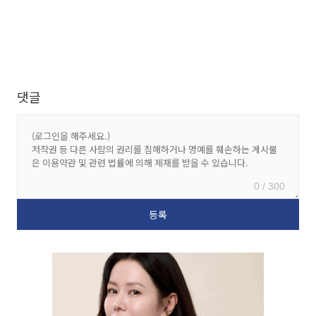
댓글
0 / 300