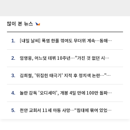
많이 본 뉴스
[내일 날씨] 폭염 한풀 꺾여도 무더위 계속⋯동해안 이틀 연속 비
1.
임영웅, 어느덧 데뷔 10주년⋯"가진 것 없던 시절, 내 앞엔 20명의 팬뿐"
2.
김희철, '뒤집힌 태극기' 지적 후 정치색 논란…"좌우 떠나 우리나라 국기"
3.
놀란 감독 '오디세이', 개봉 4일 만에 100만 돌파⋯'왕사남' 보다 빠르다
4.
천안 교회서 11세 아동 사망…“침대에 묶여 있었다” 진술 확보
5.