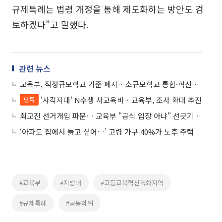
규제특례는 법령 개정을 통해 제도화하는 방안도 검
토하겠다”고 말했다.
관련 뉴스
교육부, 적정규모학교 기준 폐지…소규모학교 통합·혁신에 최대 400억 지원
'사각지대' N수생 사교육비…교육부, 조사 확대 추진
단독
최교진 선거개입 파문… 교육부 "공식 입장 아냐" 선긋기, 교총 "사퇴해야"
‘아파도 집에서 늙고 싶어…’ 고령 가구 40%가 노후 주택
#교육부
#지방대
#고등교육혁신특화지역
#규제특례
#공동학위