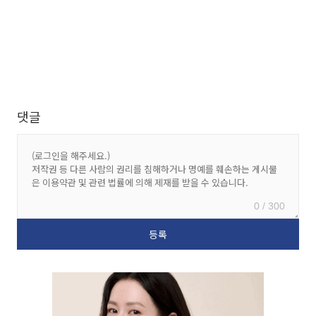
댓글
0 / 300