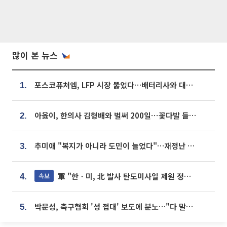
많이 본 뉴스
포스코퓨처엠, LFP 시장 뚫었다…배터리사와 대규모 장기 공급 합의
1.
아옳이, 한의사 김형배와 벌써 200일⋯꽃다발 들고 "프러포즈 아냐"
2.
추미애 "복지가 아니라 도민이 늘었다"…재정난 책임론 정면돌파
3.
軍 "한ㆍ미, 北 발사 탄도미사일 제원 정밀분석 중"
속보
4.
박문성, 축구협회 '성 접대' 보도에 분노…"다 말아먹으려고 작정했나"
5.