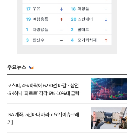
주요뉴스
코스피, 4% 하락에 6270선 마감…삼전
·SK하닉 '와르르' 각각 6%·10%대 급락
ISA 계좌, 5년마다 깨라고요? [이슈크래
커]