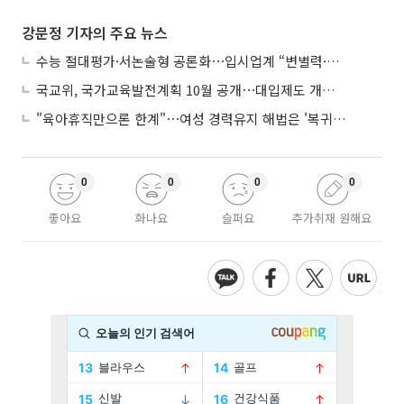
강문정 기자의 주요 뉴스
수능 절대평가·서논술형 공론화⋯입시업계 “변별력·사교육 대책 먼저”
국교위, 국가교육발전계획 10월 공개⋯대입제도 개편 공론화 추진
"육아휴직만으론 한계"⋯여성 경력유지 해법은 '복귀 후 유연근무’
0
0
0
0
좋아요
화나요
슬퍼요
추가취재 원해요