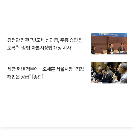
김정관 장관 “반도체 성과급, 주총 승인 받
도록”…상법·자본시장법 개정 시사
세금 꺼낸 정부에…오세훈 서울시장 “집값
해법은 공급” [종합]