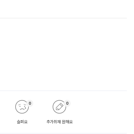
0
0
슬퍼요
추가취재 원해요