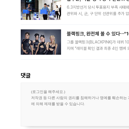
6.3지방선거 당시 투표용지 부족 사태
관위와 시, 군, 구 단위 선관위를 추가
부(김태훈 서울중앙지검 3차장검사)는 
블랙핑크, 완전체 볼 수 있다⋯"
그룹 블랙핑크(BLACKPINK)가 데뷔
지에 "레이블 확인 결과 최종 4인 멤버
10주년을 이틀 앞둔 6일 10주년 기념행
확한
댓글