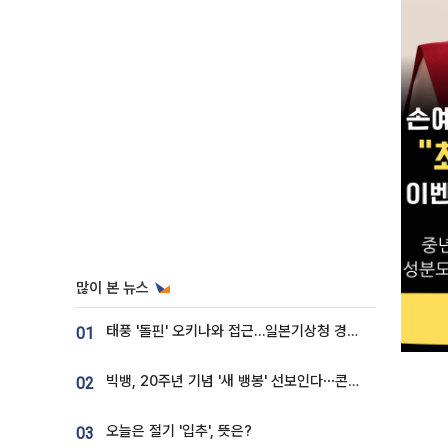
많이 본 뉴스
태풍 '돌핀' 오키나와 접근…일본기상청 경로 업데이트
01
빅뱅, 20주년 기념 '새 뱅봉' 선보인다⋯콘서트 앞두고 팝업 개최
02
오늘은 절기 '입추', 뜻은?
03