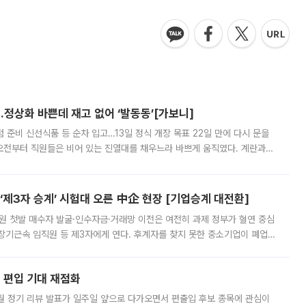
…정상화 바쁜데 재고 없어 ‘발동동’[가보니]
준비 신선식품 등 순차 입고…13일 정식 개장 목표 22일 만에 다시 문을
오전부터 직원들은 비어 있는 진열대를 채우느라 바쁘게 움직였다. 계란과
리를 잡기 시작했지만, 매장 곳곳엔 여전히 텅 빈 매대가 먼저 눈에 들어왔
제3자 승계’ 시험대 오른 中企 현장 [기업승계 대전환]
지원 첫발 매수자 발굴·인수자금·거래망 이전은 여전히 과제 정부가 혈연 중심
장기근속 임직원 등 제3자에게 연다. 후계자를 찾지 못한 중소기업이 폐업
해 기술과 일자리를 남기도록 하겠다는 취지다. 다만 세금 감면만으로 거래를
에 편입 기대 재점화
월 정기 리뷰 발표가 일주일 앞으로 다가오면서 편출입 후보 종목에 관심이