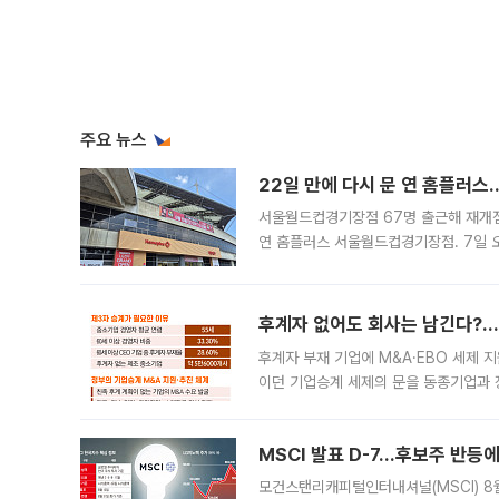
주요 뉴스
22일 만에 다시 문 연 홈플러스
서울월드컵경기장점 67명 출근해 재개점 
연 홈플러스 서울월드컵경기장점. 7일 
우유, 과일 같은 신선식품이 차근차근 자
후계자 없어도 회사는 남긴다?…‘
후계자 부재 기업에 M&A·EBO 세제 
이던 기업승계 세제의 문을 동종기업과 
대신 M&A나 임직원 인수(EBO)를 통
늘
MSCI 발표 D-7…후보주 반등
모건스탠리캐피털인터내셔널(MSCI) 8