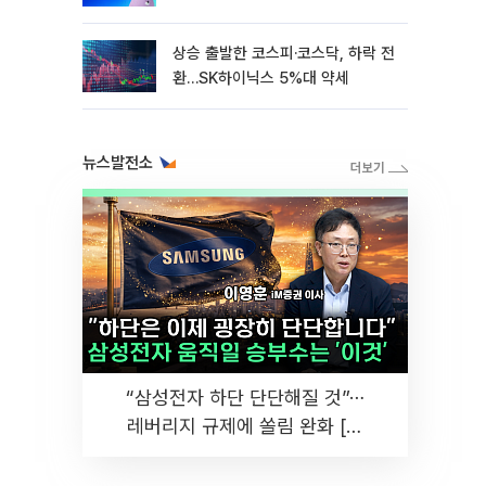
상승 출발한 코스피·코스닥, 하락 전
환…SK하이닉스 5%대 약세
뉴스발전소
“삼성전자 하단 단단해질 것”⋯
레버리지 규제에 쏠림 완화 [찐
코노미]