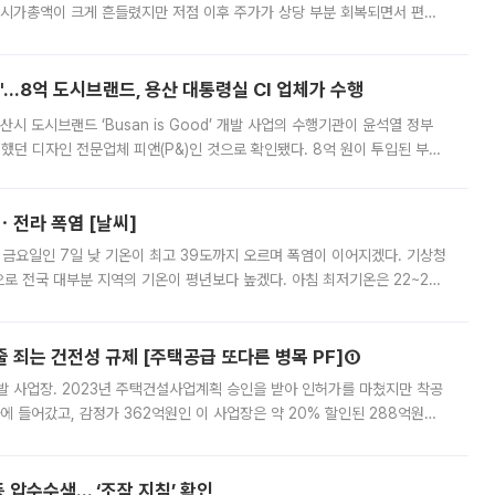
 시가총액이 크게 흔들렸지만 저점 이후 주가가 상당 부분 회복되면서 편입
다시 부각되고 있다. 7일 금융투자업계에 따르면 MSCI는 한국시간으로 오는
od'…8억 도시브랜드, 용산 대통령실 CI 업체가 수행
시 도시브랜드 ‘Busan is Good’ 개발 사업의 수행기관이 윤석열 정부
여했던 디자인 전문업체 피앤(P&)인 것으로 확인됐다. 8억 원이 투입된 부산
 부족과 디자인 정체성 논란에 휩싸였던 만큼, 사업 선정 과정과 결과물에
ㆍ전라 폭염 [날씨]
 금요일인 7일 낮 기온이 최고 39도까지 오르며 폭염이 이어지겠다. 기상청
로 전국 대부분 지역의 기온이 평년보다 높겠다. 아침 최저기온은 22~27
 대부분 지역에 폭염특보가 발효된 가운데 최고체감온도는 35도 안팎까지 올라
줄 죄는 건전성 규제 [주택공급 또다른 병목 PF]①
발 사업장. 2023년 주택건설사업계획 승인을 받아 인허가를 마쳤지만 착공
에 들어갔고, 감정가 362억원인 이 사업장은 약 20% 할인된 288억원에
 현재는 4차 공매를 위한 조건 협의가 진행 중이다. 수도권의 주요 주거 배
 압수수색… ‘조작 지침’ 확인