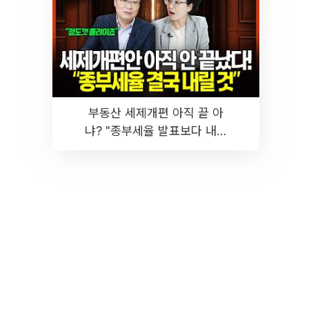
부동산 세제개편 아직 끝 아
냐? "종부세율 발표보다 내릴
것" 장기거주·양도세 전망 I 집
땅지성 I 김인만, 진미윤