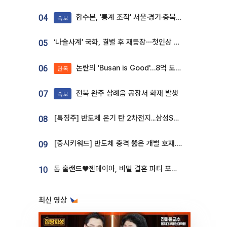
합수본, '통계 조작' 서울·경기·충북 선관위 등 추가 압수수색
04
속보
‘나솔사계’ 국화, 결별 후 재등장⋯첫인상 투표 휩쓸고 ‘인기녀’ 등극
05
논란의 'Busan is Good'…8억 도시브랜드, 용산 대통령실 CI 업체가 수행
06
단독
전북 완주 삼례읍 공장서 화재 발생
07
속보
[특징주] 반도체 온기 탄 2차전지...삼성SDI, 장 초반 7% 넘게 껑충
08
[증시키워드] 반도체 충격 뚫은 개별 호재...포스코퓨처엠·에코프로·한화솔루션 '눈길'
09
톰 홀랜드♥젠데이아, 비밀 결혼 파티 포착⋯호텔 대관비만 9억
10
최신 영상