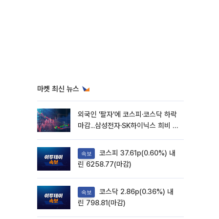
마켓 최신 뉴스
외국인 '팔자'에 코스피·코스닥 하락
마감...삼성전자·SK하이닉스 희비 갈
려
코스피 37.61p(0.60%) 내
속보
린 6258.77(마감)
코스닥 2.86p(0.36%) 내
속보
린 798.81(마감)