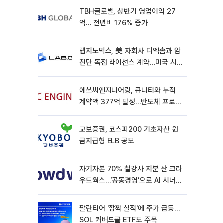
TBH글로벌, 상반기 영업이익 27
억… 전년비 176% 증가
랩지노믹스, 美 자회사 디엑솜과 암
진단 독점 라이선스 계약…미국 시
장 공략 가속
에쓰씨엔지니어링, 큐니티와 누적
계약액 377억 달성…반도체 프로젝
트 추가 수주
교보증권, 코스피200 기초자산 원
금지급형 ELB 공모
자기자본 70% 철강사 지분 산 크라
우드웍스…‘공동경영’으로 AI 시너지
낼까
팔란티어 '깜짝 실적'에 주가 급등…
SOL 커버드콜 ETF도 주목