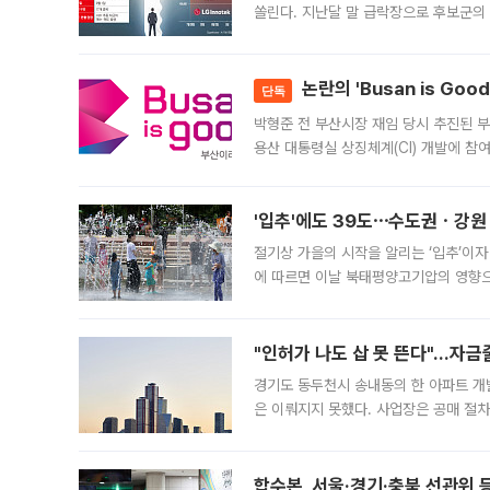
쏠린다. 지난달 말 급락장으로 후보군의
가능성과 지수 추종 자금 유입 기대가 
논란의 'Busan is Go
단독
박형준 전 부산시장 재임 당시 추진된 부산
용산 대통령실 상징체계(CI) 개발에 참
도시브랜드 사업이 공개 이후 시민 공감
'입추'에도 39도⋯수도권ㆍ강원
절기상 가을의 시작을 알리는 ‘입추’이자
에 따르면 이날 북태평양고기압의 영향으
도, 낮 최고기온은 31~39도로, 전국
"인허가 나도 삽 못 뜬다"…자금
경기도 동두천시 송내동의 한 아파트 개
은 이뤄지지 못했다. 사업장은 공매 절차
3차 공매까지 진행됐으나 모두 유찰됐다.
후
합수본, 서울·경기·충북 선관위 등