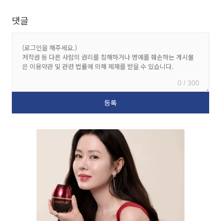
댓글
0 / 300