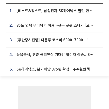
[베스트&워스트] 삼성전자·SK하이닉스 밀린 한 주…상상인증권은 85% 급등
1.
35도 안팎 무더위 이어져…전국 곳곳 소나기 [오늘 날씨]
2.
[주간증시전망] 다음주 코스피 6000~7000⋯“外人 수급은 정책이 변수”
3.
뉴욕증시, 연준 금리인상 기대감 꺾이자 상승...S&P500 사상 최고치 [종합]
4.
SK하이닉스, 분기배당 375원 확정…주주환원책 9월로 앞당겨 발표
5.