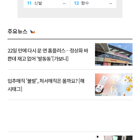
주요뉴스
22일 만에 다시 문 연 홈플러스…정상화 바
쁜데 재고 없어 ‘발동동’[가보니]
입추매직 '불발', 처서매직은 올까요? [해
시태그]