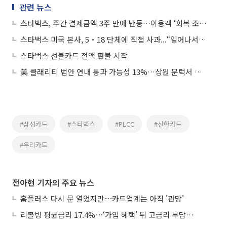
관련 뉴스
스타벅스, 주간 결제금액 3주 만에 반등…이용객 ‘회복 조짐’
스타벅스 미국 본사, 5‧18 단체에 직접 사과...“일어나서는 안될 마케팅”
스타벅스 선불카드 전액 환불 시작
美 클래리티 법안 연내 통과 가능성 13%…상원 문턱서 제동
#삼성카드
#스타벅스
#PLCC
#신한카드
#우리카드
전아현 기자의 주요 뉴스
홈플러스 다시 문 열었지만⋯카드업계는 아직 '관망'
리볼빙 평균금리 17.4%⋯‘가입 혜택’ 뒤 고금리 부담 주의