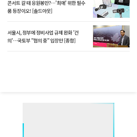
콘서트 갈 때 응원봉만?⋯'최애' 위한 필수
품 등장이오! [솔드아웃]
서울시, 정부에 정비사업 규제 완화 '건
의'⋯국토부 "협의 중" 입장만 [종합]