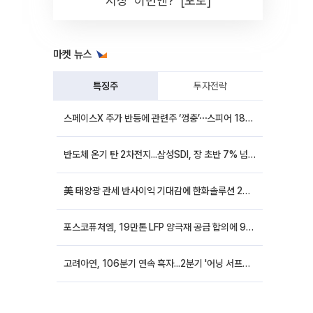
시장 '이번엔?' [포토]
마켓 뉴스
특징주
투자전략
스페이스X 주가 반등에 관련주 ‘껑충’⋯스피어 18%ㆍ에이치브이엠 12%↑
반도체 온기 탄 2차전지...삼성SDI, 장 초반 7% 넘게 껑충
美 태양광 관세 반사이익 기대감에 한화솔루션 20%대·OCI홀딩스 14%대 급등
포스코퓨처엠, 19만톤 LFP 양극재 공급 합의에 9%대 강세
고려아연, 106분기 연속 흑자...2분기 '어닝 서프라이즈'에 장 초반 12%대 강세