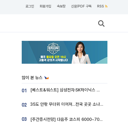
로그인
회원가입
속보창
신문/PDF 구독
RSS
많이 본 뉴스
[베스트&워스트] 삼성전자·SK하이닉스 밀린 한 주…상상인증권은 85% 급등
01
35도 안팎 무더위 이어져…전국 곳곳 소나기 [오늘 날씨]
02
03
[주간증시전망] 다음주 코스피 6000~7000⋯“外人 수급은 정책이 변수”