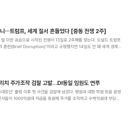
니⋯트럼프, 세계 질서 흔들었다 [중동 전쟁 2주]
말 이란 공습으로 시작된 전쟁이 13일로 2주째를 맞는다. 도널드 트럼프
혼란(Brief Disruption)’이라고 규정했지만 14일도 안 돼 세계 경제ㆍ
NYT)는 11일(현지시간) “트럼프의 이란
 접어들었으며. 이
퍼리치 주가조작 검찰 고발…DI동일 임원도 연루
대응단’ 출범 이후 첫 사건을 검찰에 넘겼다. 병원과 대형 학원 등을 운영
인사들이 1000억원대 자금을 동원해 주가를 조작하고 수백억원대 부당이
들과 자산운용사 임원, 금융회사 지점장,