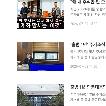
"왜 내 주식만 안 오
최근 2030세대를 중심으로 
문가들은 세대 간 자산 격차보
자와 손윤희 박사는 9일 공
2026-07-09 15:30
의 자산 불안과 투자 심리,
출범 1주년을 맞은 주가조
자거래 등 중대 불공정거래
기반 시장감시 체계를 구축해 
2026-07-08 11:56
는 서울 여의도 한국거래소
출범 1년 합동대응단
출범 1주년을 맞은 주가조
자거래 등 중대 불공정거래
기반 시장감시 체계를 구축해 