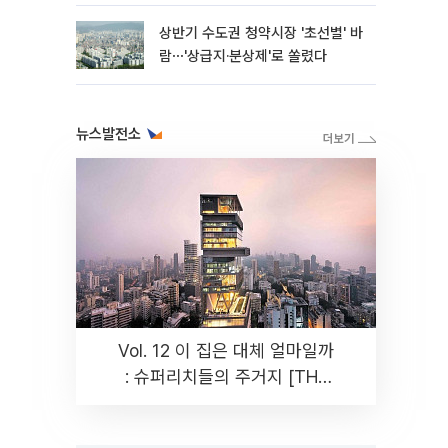
상반기 수도권 청약시장 '초선별' 바
람⋯'상급지·분상제'로 쏠렸다
뉴스발전소
Vol. 12 이 집은 대체 얼마일까
: 슈퍼리치들의 주거지 [THE
RARE]