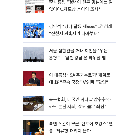
李대통령 “청년이 결혼 망설이는 일
없어야...제도상 불이익 조사”
김민석 “당내 갈등 제로로”…정청래
“신천지 의혹제기 사과부터”
서울 집합건물 거래 회전율 1위는
은평구⋯'금천·강남'은 하위권 맴돌
아
이 대통령 ‘ISA·주가누르기’ 재검토
에 野 “졸속 국정” VS 與 “환영”
축구협회, 대국민 사과…"압수수색·
카드 논란 사죄, 강도 높은 쇄신"
폭염·스콜이 부른 ‘인도어 호캉스’ 열
풍…체류형 패키지 뜬다