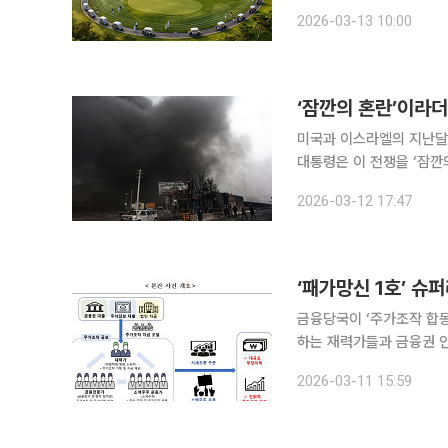
2026-03-13 10:00
‘잠깐의 혼란’이라더
미국과 이스라엘의 지난달 
대통령은 이 전쟁을 ‘잠깐의 
안보 지형을 뒤흔들고 있다는 평가가 나온다. 뉴욕타임스(
2026-03-12 17:47
공습은 이제 거의 2주째에
‘패가망신 1호’ 슈
금융당국이 ‘주가조작 합동
하는 재력가들과 금융권 
득을 챙긴 혐의다. 금융위원회 산하 증권선물위원회는 11일 제5차 정례회의를 열고 종합병원·대형
2026-03-11 15:59
학원 등을 운영하는 재력가