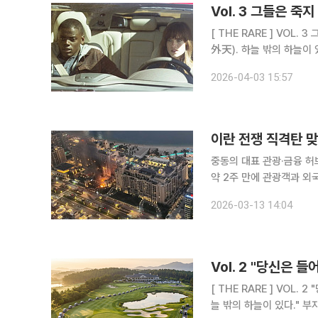
[ THE RARE ] VOL. 3 그들은 죽지 않기로 했다:0.0001% 슈퍼리치들의 역노화 전쟁 "천외천(天
2026-04-03 15:57
이란 전쟁 직격탄 맞
중동의 대표 관광·금융 허
약 2주 만에 관광객과 외
산해졌다는 현지 보도가 이어지고 있다. 11일(현지시간) 가디언
2026-03-13 14:04
는 급격히 식었으며, 외국
[ THE RARE ] VOL. 2 "당신은 들어올 수 없습니다":슈퍼리치들의 골프클럽 "천외천(天外天). 하
늘 