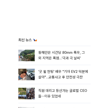
최신 뉴스
동해안은 시간당 80㎜ 폭우, 그
외 지역은 폭염…‘극과 극 날씨’
'굿 윌 헌팅' 배우 "기아 EV2 덕분에
살아"…교통사고 후 안전성 극찬
직원 데리고 등산가는 글로벌 CEO
들⋯이유 있었네