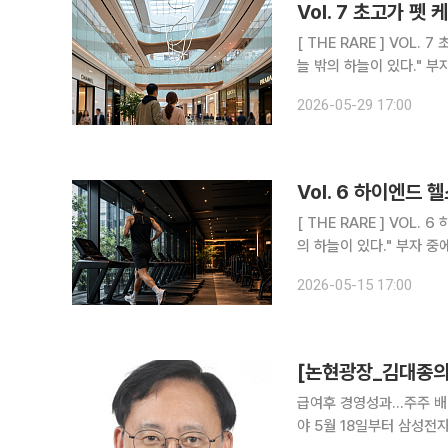
Vol. 7 초고가 펫
[ THE RARE ] VOL. 7 초고가 펫 케어:슈퍼리치들의 반려동물이 사는 세상 "천외천(天外天). 하
늘 
2026-05-29 17:00
Vol. 6 하이엔드 
[ THE RARE ] VOL. 6 하이엔드 헬스장:슈퍼리치들이 몸을 만드는 곳 "천외천(天外天). 하늘 밖
의 하늘이 
2026-05-15 17:00
[논현광장_김대종의 
급여후 경영성과…주주 배
야 5월 18일부터 삼성전자 노동조합이 영업이익 15% 성과급 지급을 요구하며 파업을 예고하고 있