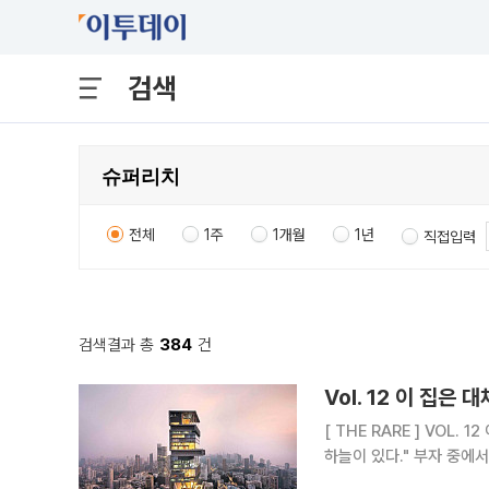
검색
전체
1주
1개월
1년
직접입력
검색결과 총
384
건
Vol. 12 이 집은
[ THE RARE ] VOL. 12 이 집은 대체 얼마일까:슈퍼리치들의 주거지 "천외천(天外天). 하늘 밖의
하늘이 있다."