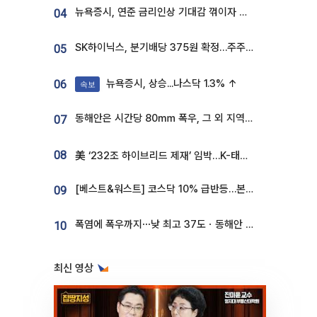
뉴욕증시, 연준 금리인상 기대감 꺾이자 상승...S&P500 사상 최고치 [종합]
04
SK하이닉스, 분기배당 375원 확정…주주환원책 9월로 앞당겨 발표
05
뉴욕증시, 상승...나스닥 1.3% ↑
06
속보
동해안은 시간당 80㎜ 폭우, 그 외 지역은 폭염…‘극과 극 날씨’
07
08
美 ‘232조 하이브리드 제재’ 임박…K-태양광, 불확실성 털고 날개 다나
[베스트&워스트] 코스닥 10% 급반등…본느, 최대주주 변경 기대에 270% 폭등
09
폭염에 폭우까지⋯낮 최고 37도ㆍ동해안 강한 비 [날씨]
10
최신 영상