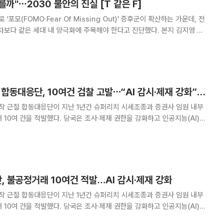
를까"⋯2030 불안의 진실 [T 같은 F]
'포모(FOMO·Fear Of Missing Out)' 증후군이 확산하는 가운데, 전
다 같은 세대 내 양극화에 주목해야 한다고 진단했다. 본지 김지영 기
개된 유튜브 채널 이투데이TV 'T 같은 F'(연출 김성현)에 출연해 청년층
 세대 간 자산
‘출범 1년’ 주가조작 합동대응단, 10여건 검찰 고발⋯“AI 감시·제재 강화”[종합]
작 근절 합동대응단이 지난 1년간 슈퍼리치 시세조종과 증권사 임원 내부
 10여 건을 적발했다. 당국은 조사·제재 권한을 강화하고 인공지능(AI)
불공정거래 대응 속도와 제재 강도를 높일 방침이다. 8일 금융위원회
에서 '주가조작 근절 합동대응단 1주년
, 불공정거래 10여건 적발…AI 감시·제재 강화
작 근절 합동대응단이 지난 1년간 슈퍼리치 시세조종과 증권사 임원 내부
 10여 건을 적발했다. 당국은 조사·제재 권한을 강화하고 인공지능(AI)
불공정거래 대응 속도와 제재 강도를 높일 방침이다. 8일 금융위원회