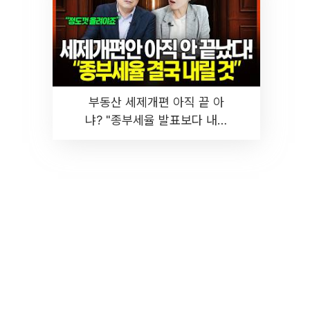
부동산 세제개편 아직 끝 아
냐? "종부세율 발표보다 내릴
것" 장기거주·양도세 전망 I 집
땅지성 I 김인만, 진미윤