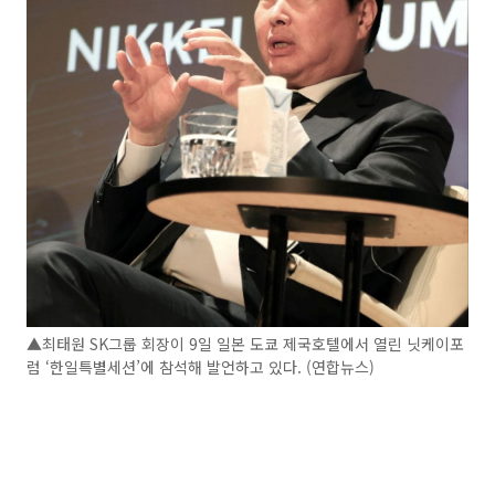
▲최태원 SK그룹 회장이 9일 일본 도쿄 제국호텔에서 열린 닛케이포
럼 ‘한일특별세션’에 참석해 발언하고 있다. (연합뉴스)