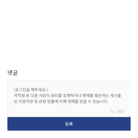
댓글
0 / 300