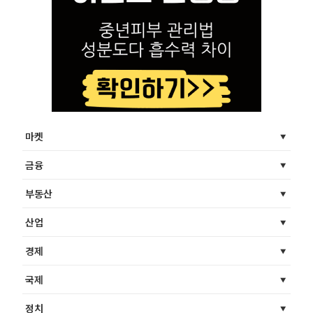
마켓
금융
부동산
산업
경제
국제
정치