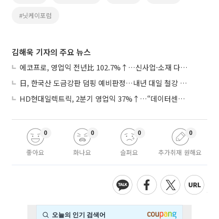
#닛케이포럼
김해욱 기자의 주요 뉴스
에코프로, 영업익 전년比 102.7%↑…신사업·소재 다각화 박차
日, 한국산 도금강판 덤핑 예비판정…내년 대일 철강 수출 ‘빨간불’
HD현대일렉트릭, 2분기 영업익 37%↑…“데이터센터 사업, 새로운 성장 축”
0
0
0
0
좋아요
화나요
슬퍼요
추가취재 원해요