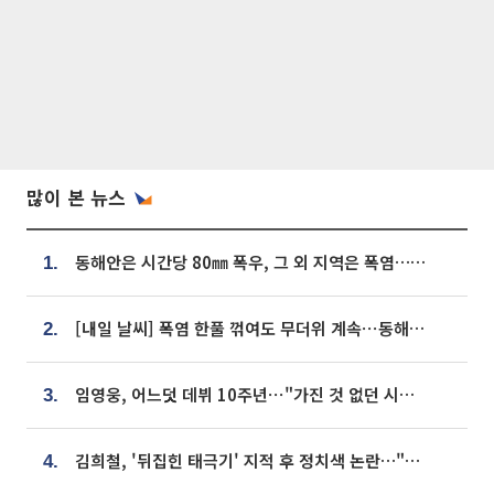
많이 본 뉴스
동해안은 시간당 80㎜ 폭우, 그 외 지역은 폭염…‘극과 극 날씨’
1.
[내일 날씨] 폭염 한풀 꺾여도 무더위 계속⋯동해안 이틀 연속 비
2.
임영웅, 어느덧 데뷔 10주년⋯"가진 것 없던 시절, 내 앞엔 20명의 팬뿐"
3.
김희철, '뒤집힌 태극기' 지적 후 정치색 논란…"좌우 떠나 우리나라 국기"
4.