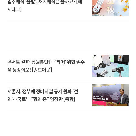
입추매직 '불발', 처서매직은 올까요? [해
시태그]
콘서트 갈 때 응원봉만?⋯'최애' 위한 필수
품 등장이오! [솔드아웃]
서울시, 정부에 정비사업 규제 완화 '건
의'⋯국토부 "협의 중" 입장만 [종합]