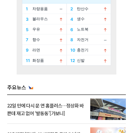
주요뉴스
22일 만에 다시 문 연 홈플러스…정상화 바
쁜데 재고 없어 ‘발동동’[가보니]