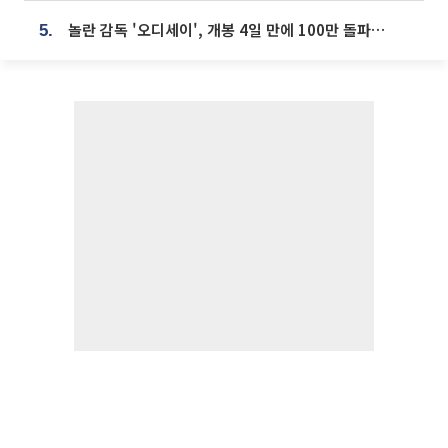
놀란 감독 '오디세이', 개봉 4일 만에 100만 돌파⋯'왕사남' 보다 빠르다
5.