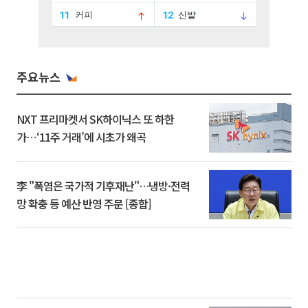
주요뉴스
NXT 프리마켓서 SK하이닉스 또 하한
가⋯‘11주 거래’에 시초가 왜곡
李 "폭염은 국가적 기후재난"…냉방·전력
망 확충 등 예산 반영 주문 [종합]