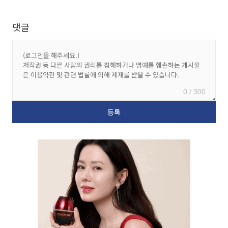
댓글
0 / 300