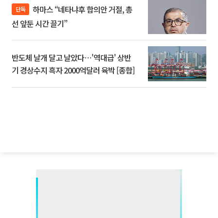
하마스 “네타냐후 합의안 거절, 총
단독
선 앞둔 시간 끌기”
반도체 날개 달고 날았다⋯'역대급' 상반
기 경상수지 흑자 2000억달러 육박 [종합]