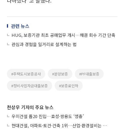
다하겠다"고 말했다.
관련 뉴스
HUG, 보증기관 최초 공매업무 개시…채권 회수 기간 단축
관심과 경험을 일거리로 설계하는 법
#주택도시보증공사
#분양보증
#PF대출보증
#정비사업자금대출보증
#보증료인하
천상우 기자의 주요 뉴스
우미건설 톱20 진입…효성·쌍용도 ‘껑충’
현대건설, 아파트·토건·건축 1위…산업·환경설비는 삼성E&A