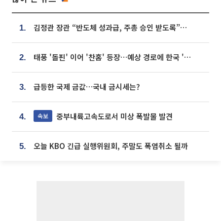
김정관 장관 “반도체 성과급, 주총 승인 받도록”…상법·자본시장법 개정 시사
1.
태풍 '돌핀' 이어 '찬홈' 등장…예상 경로에 한국 '한숨'
2.
급등한 국제 금값…국내 금시세는?
3.
중부내륙고속도로서 미상 폭발물 발견
속보
4.
오늘 KBO 긴급 실행위원회, 주말도 폭염취소 될까
5.