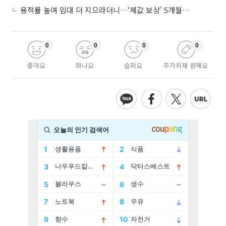
용적률 높여 임대 더 지으라더니…‘제값 보상’ 5개월째 국회에 발목
0
0
0
0
좋아요
화나요
슬퍼요
추가취재 원해요