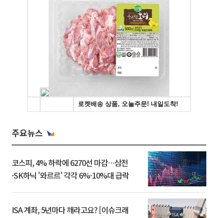
주요뉴스
코스피, 4% 하락에 6270선 마감…삼전
·SK하닉 '와르르' 각각 6%·10%대 급락
ISA 계좌, 5년마다 깨라고요? [이슈크래