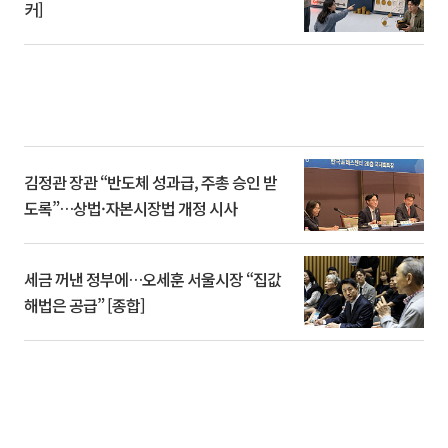
커]
김정관 장관 “반도체 성과급, 주총 승인 받
도록”…상법·자본시장법 개정 시사
세금 꺼낸 정부에…오세훈 서울시장 “집값
해법은 공급” [종합]