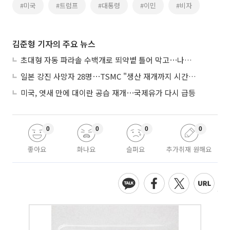
#미국
#트럼프
#대통령
#이민
#비자
김준형 기자의 주요 뉴스
초대형 자동 파라솔 수백개로 뙤약볕 틀어 막고⋯나라별 폭염 생존법
일본 강진 사망자 28명⋯TSMC "생산 재개까지 시간 필요해"
미국, 엿새 만에 대이란 공습 재개⋯국제유가 다시 급등
0
0
0
0
좋아요
화나요
슬퍼요
추가취재 원해요