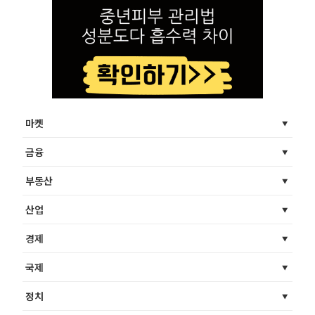
마켓
금융
부동산
산업
경제
국제
정치