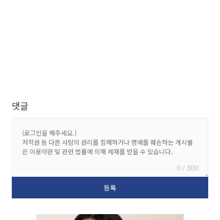
댓글
0 / 300