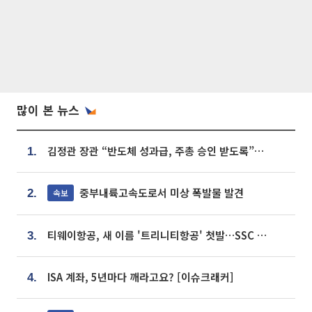
많이 본 뉴스
김정관 장관 “반도체 성과급, 주총 승인 받도록”…상법·자본시장법 개정 시사
1.
중부내륙고속도로서 미상 폭발물 발견
속보
2.
티웨이항공, 새 이름 '트리니티항공' 첫발…SSC 전략 본격화
3.
ISA 계좌, 5년마다 깨라고요? [이슈크래커]
4.