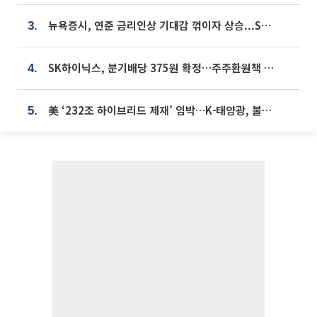
뉴욕증시, 연준 금리인상 기대감 꺾이자 상승...S&P500 사상 최고치 [종합]
3.
SK하이닉스, 분기배당 375원 확정…주주환원책 9월로 앞당겨 발표
4.
美 ‘232조 하이브리드 제재’ 임박…K-태양광, 불확실성 털고 날개 다나
5.