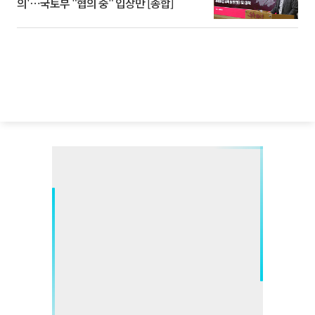
의'⋯국토부 "협의 중" 입장만 [종합]