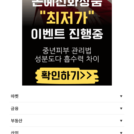
마켓
금융
부동산
산업