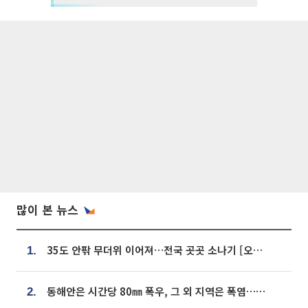
많이 본 뉴스
35도 안팎 무더위 이어져…전국 곳곳 소나기 [오늘 날씨]
1.
동해안은 시간당 80㎜ 폭우, 그 외 지역은 폭염…‘극과 극 날씨’
2.