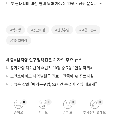
美 클래리티 법안 연내 통과 가능성 13%…상원 문턱서 제동
#빽다방
#임금체불
#연장수당
#고용노동부
#더본코리아
세종=김지영 인구정책전문 기자의 주요 뉴스
장기요양 재가급여 수급자 10명 중 7명 “건강 악화해도 집에서”
보건소에서도 대학병원급 진료…전국에 AI 진료지원도구 보급
김영훈 장관 "메가특구법, 52시간 논쟁이 과잉 대표돼"
0
0
0
0
좋아요
화나요
슬퍼요
추가취재 원해요