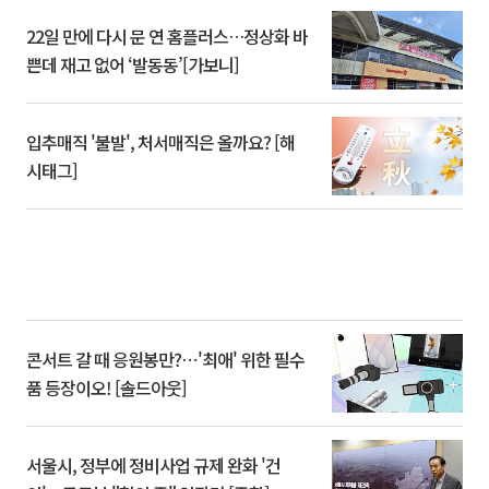
22일 만에 다시 문 연 홈플러스…정상화 바
쁜데 재고 없어 ‘발동동’[가보니]
입추매직 '불발', 처서매직은 올까요? [해
시태그]
콘서트 갈 때 응원봉만?⋯'최애' 위한 필수
품 등장이오! [솔드아웃]
서울시, 정부에 정비사업 규제 완화 '건