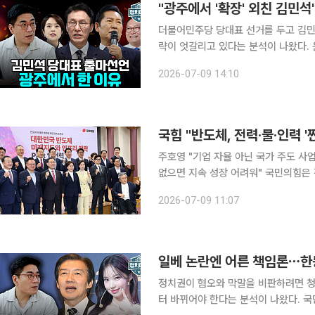
"광주에서 '확장' 외친 김민석
더불어민주당 당대표 선거를 두고 김민석
략이 엇갈리고 있다는 분석이 나왔다. 윤태곤 더모아 정치분석실장은 8일 공개된 유튜브 채널 이투
데이TV ‘정치대학’(연출 윤보현)에 출
2026-07-09 14:10
를 짚었다. 윤 실장은 “광주는 지
국힘 "반도체, 전력·물·인력 
주호영 "기업 자율 아닌 국가 주도 
없으면 지속 성장 어려워" 국민의힘은 정부의 호남 반도체 메가프로젝트를 겨냥해 '정치 논리가 아
닌 산업 논리로 추진해야 한다'며 전력
2026-07-09 11:07
민의힘은 9일 국회 의원회관에서 '대
일베 논란엔 어른 책임론⋯한동
정치권이 혐오와 막말을 비판하려면 
터 바뀌어야 한다는 분석이 나왔다. 