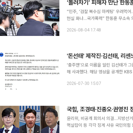
‘돌려차기’ 피해자 만난 한동
“민주, ‘검찰 복수심 마케팅’ 우려먹
현실 화나…국가폭력” 한동훈 무소속 의원은 검사의 직접 수사와 보완 수사 폐지를 골자로 하는 형
사소송법 개정안이 국무회의를 통과하
2026-08-04 17:48
밝힌 데 대해 “대한민국 국민 모두에
'돈선태' 제작진·김선태, 리센
‘충주맨’으로 이름을 알린 김선태가 그
해 사과했다. 해당 영상을 공개한 KBS 유튜브 채널
튜브 채널을 통해 “어제 KBS 유튜브
2026-07-30 15:07
게 진심
윤리위, 비공개 회의서 의결…지방선거
멱살잡이 등 각각 징계 사유 국민의힘 중앙윤리위원회가 조경태 의원과 진종오 의원, 권영진 의원에
대한 징계 절차를 개시했다. 국민의힘 윤리위는 27일 오후 서울 여의도에서 비공개 전체회의를 열