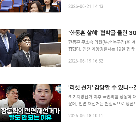
다. 장동혁 대표 거취 논란이 당내 
2026-06-21 14:43
맞물리며 전선은 ‘지선 패배 책임’에서 
‘한동훈 살해’ 협박글 올린 30
한동훈 무소속 의원(부산 북구갑)을 겨
잡혔다. 인천 계양경찰서는 19일 협박 혐의로 30대 남성 A씨를 긴급 체포해 조사하고 있다고 밝혔
다. A씨는 최근 인스타그램에 한 의원을 살해하겠다는 취지의 글을 올린 혐의를 받는다. 경찰은 이
2026-06-19 16:52
날 오전 10시 25분께 해당 게시글이 
'리셋 선거' 감당할 수 있나
6·2 지방선거 이후 국민의힘 장동혁 
운데, 전면 재선거는 현실적으로 당론
적으로 성립하기 어렵다는 분석이 나왔다. 윤태곤 더모아 정치분석실장은 17일 공개된 유
2026-06-18 10:11
이투데이TV '정치대학'에 출연해 임윤