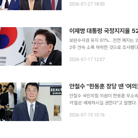
2026-07-27 18:00
고 이들 3명에 대한 징계 절차 개시를
이재명 대통령 국정지지율 5
보완수사권 유지 61%…전면 폐지는 23% 이재명 대통령의 국정 수행 지지율이 52%
2주 연속 소폭 하락한 것으로 조사됐
는 ‘제도를 유지해야 한다’는 의견이 61%로, 폐
2026-07-17 12:07
한 여론조사 결과에 따르면 14일부터 1
안철수 "한동훈 창당 땐 '여
안철수 국민의힘 의원이 한동훈 무소속 
카'들은 배제하시길 권한다"고 말했다. 안 의원은 15일 자신의 페이스북에 '한동훈 의원, 창당할 
친한계 '여의도 렉카'들은 배제하시기 바랍니다'라는 
2026-07-15 10:16
차분히 상황을 지켜봤다"며 "아니나 다