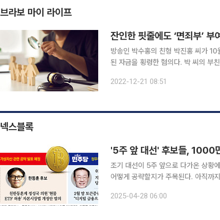
브라보 마이 라이프
잔인한 핏줄에도 ‘면죄부’ 부여
방송인 박수홍의 친형 박진홍 씨가 10
된 자금을 횡령한 혐의다. 박 씨의 부
장했다. 일각에서는 박 씨 아버지의 행
2022-12-21 08:51
고, 친족 간 재산 범죄를 처벌하지 않
넥스블록
조기 대선이 5주 앞으로 다가온 상황에
어떻게 공략할지가 주목된다. 아직까지
불어민주당과 국민의힘 양당을 중심으로
2025-04-28 06:00
양새다. 27일 가상자산 업계에 따