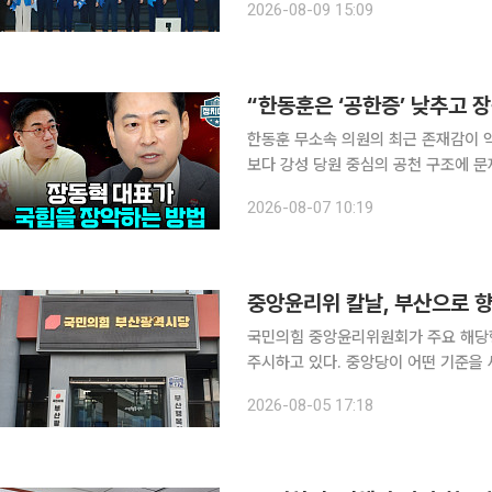
2026-08-09 15:09
한층 가열됐다. 강원 합동연설회에서 
“한동훈은 ‘공한증’ 낮추고 장
한동훈 무소속 의원의 최근 존재감이 
보다 강성 당원 중심의 공천 구조에 
석이 나왔다. 윤태곤 더모아 정치분석실장은 6일 공개된 유튜브 채널 이투데이TV ‘정치대학’(연출
2026-08-07 10:19
윤보현)에 출연해 “존재감과 피로감은 
중앙윤리위 칼날, 부산으로 향
국민의힘 중앙윤리위원회가 주요 해당행
주시하고 있다. 중앙당이 어떤 기준을
의원 A씨 사건의 향방도 영향을 받을 가능성이 제
2026-08-05 17:18
진종오 의원의 무소속 후보 지원 의혹,