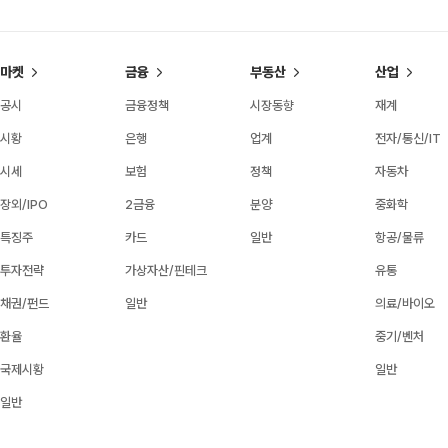
마켓
금융
부동산
산업
공시
금융정책
시장동향
재계
시황
은행
업계
전자/통신/IT
시세
보험
정책
자동차
장외/IPO
2금융
분양
중화학
특징주
카드
일반
항공/물류
투자전략
가상자산/핀테크
유통
채권/펀드
일반
의료/바이오
환율
중기/벤처
국제시황
일반
일반