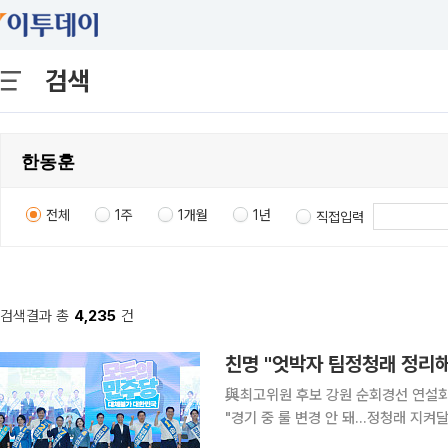
검색
전체
1주
1개월
1년
직접입력
검색결과 총
4,235
건
친명 "엇박자 팀정청래 정리해
與최고위원 후보 강원 순회경선 연설회
"경기 중 룰 변경 안 돼…정청래 지켜달라" 더불어민주당 8·17 전당대회 당대표 경선에서
보가 제주·인천 연승으로 정청래 후보