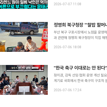
를 스스로 반납하는 요인이라는 진단도 제기됐다. 윤태곤 더모아 정치분석실
2026-07-07 11:08
브 채널 이투데이TV ‘정치대학’(연출
정명희 북구청장 "'찰밥 할머
부산 북구 구포시장에서 노점을 운영하는
과 관련해 정명희 북구청장이 직접 해명에 나섰다. 일부 언론이 '더불어민주
한동훈 의원과 인연이 있는 노점상을 
2026-07-06 18:08
것이다. 정 구청장은 6일 자신의 
"한국 축구 이대로는 안 된다"
정치권, 감독 선임·협회 운영 개선 필요성 제기 국민의힘이 6일 2026 북중미 
계기로 국회에서 한국 축구의 구조적 
표팀 시스템 전반에 대한 개혁 필요성을 제기했다. 정연욱 국민의힘 의원은
2026-07-06 17:24
'월드컵 이후, 한국 축구 살리는 골든타