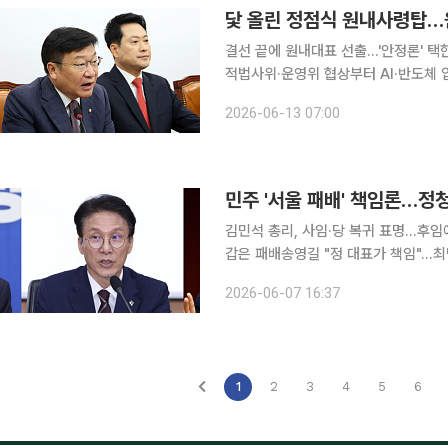
닻 올린 정점식 원내사령탑…
결선 끝에 원내대표 선출…'안정론' 택
적법사위·운영위 협상부터 AI·반도체 입법까지 '이중 시험대'
새 원내사령탑으로 3선의 정점식 의원
2026-06-13 07:00
으로 향하고 있다. 지방선거 패배 수습,
민주 '서울 패배' 책임론…정
김민석 총리, 사임·당 복귀 표명…후임
갑은 패배송영길 "정 대표가 책임"…최
마 여부는 미공식화 6·3 지방선거가 마무리되자 더불어민주당의 시선은 8월 말~9월 초로 예상되
2026-06-07 16:37
는 전당대회로 옮겨갔다. 광역단체장 1
1
2
3
4
5
6