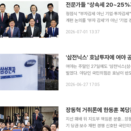
전문가들 "상속세 20~25%
정점식 "부자감세 아닌 기업·투자감세"유병준 교
개편 논의를 '부자 감세'가 아닌 '기
개선에 본격적인 드라이브를 걸었다. 
2026-07-01 13:37
려 장기적으로 세수를 늘리고 투자와 
'삼전닉스' 호남투자에 여야
여야는 주말인 27일에도 '삼전닉스(삼
벌였다. 야당인 국민의힘은 호남이 반도체 클러스터 조성에 필요한 최적의 인프라를 갖추지 못했다
고 평가하면서 이들 기업이 정부의 압
2026-06-27 17:05
장동혁 거취론에 한동훈 복당론
지선 패배 뒤 지도부 책임론 분출…장
기 당권·보수 재편 경쟁 신호탄 국민의힘이 6·3 지방선거 이후 보수 주도권 경쟁에 빠져드는 모습이