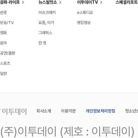
문화·라이프
뉴스발전소
이투데이TV
스페셜리포트
관광
이슈크래커
e스튜디오
방송/TV
요즘, 이거
랭킹영상
영화
그래픽스
음악
한 컷
공연/출판
스포츠
일반
회사소개
이용약관
개인정보처리방침
청소년
(주)이투데이 (제호 : 이투데이