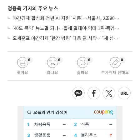
정용욱 기자의 주요 뉴스
야간경제 활성화·청년 AI 지원 '시동'…서울시, 2조8061억 추경 편성
'40도 폭염' 뉴노멀 되나…올해 열대야 역대 1위·폭염일수 평년 3배 넘어
오세훈표 야간경제 '한강 밤핑' 다음 달 시작⋯"새 성장동력 만들 것"
0
0
0
0
좋아요
화나요
슬퍼요
추가취재 원해요