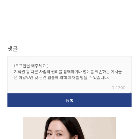
댓글
0 / 300