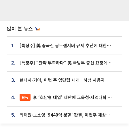
많이 본 뉴스
[특징주] 美 중국산 광트랜시버 규제 추진에 대한광통신 등 광통신株 강세
1.
[특징주] “탄약 부족하다“ 美 국방부 증산 요청에⋯국내 방산주 급등세
2.
현대차·기아, 이번 주 임단협 재개…하청 사용자성 재심도 ‘변수’
3.
李 ‘호남형 대입’ 제안에 교육청·지역대학 서·논술형 입시 연계 '착수'
단독
4.
최태원·노소영 '9440억 분할' 판결, 이번주 재상고 여부 주목
5.