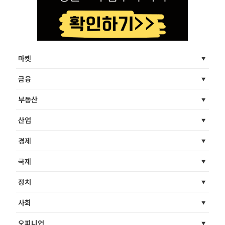
마켓
금융
부동산
산업
경제
국제
정치
사회
오피니언