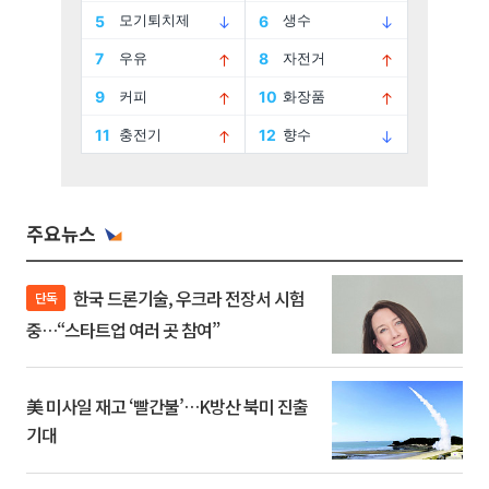
주요뉴스
한국 드론기술, 우크라 전장서 시험
단독
중…“스타트업 여러 곳 참여”
美 미사일 재고 ‘빨간불’…K방산 북미 진출
기대