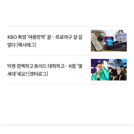
KBO 폭염 '여름방학' 끝…프로야구 갈 길
멀다 [해시태그]
빅뱅 컴백하고 튜이드 데뷔하고⋯K팝 '몇
세대'세요? [엔터로그]