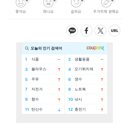
0
0
0
0
좋아요
화나요
슬퍼요
추가취재 원해요