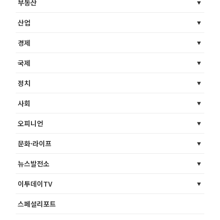
부동산
산업
경제
국제
정치
사회
오피니언
문화·라이프
뉴스발전소
이투데이TV
스페셜리포트