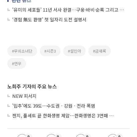
관련 뉴스
'유미의 세포들' 11년 서사 완결…구웅·바비·순록 그리고 유미
‘경험 無도 환영’ 첫 일자리 도전 설명서
#무쇠소녀단
#시즌3
#설인아
#금새록
#연우
노희주 기자의 주요 뉴스
NEW 피서지
'입추'에도 39도⋯수도권ㆍ강원ㆍ전라 폭염
젠지, 풀세트 끝 한화생명 제압⋯한화생명은 3연패 수렁