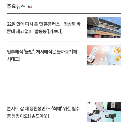
주요뉴스
22일 만에 다시 문 연 홈플러스…정상화 바
쁜데 재고 없어 ‘발동동’[가보니]
입추매직 '불발', 처서매직은 올까요? [해
시태그]
콘서트 갈 때 응원봉만?⋯'최애' 위한 필수
품 등장이오! [솔드아웃]