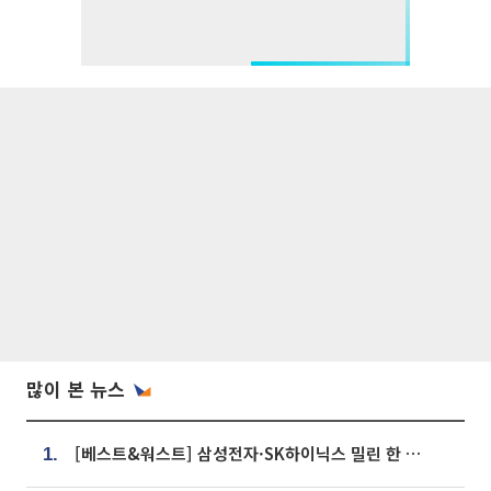
많이 본 뉴스
[베스트&워스트] 삼성전자·SK하이닉스 밀린 한 주…상상인증권은 85% 급등
1.