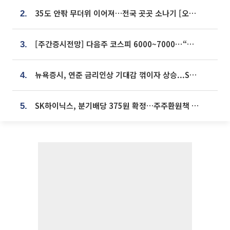
35도 안팎 무더위 이어져…전국 곳곳 소나기 [오늘 날씨]
2.
[주간증시전망] 다음주 코스피 6000~7000⋯“外人 수급은 정책이 변수”
3.
뉴욕증시, 연준 금리인상 기대감 꺾이자 상승...S&P500 사상 최고치 [종합]
4.
SK하이닉스, 분기배당 375원 확정…주주환원책 9월로 앞당겨 발표
5.