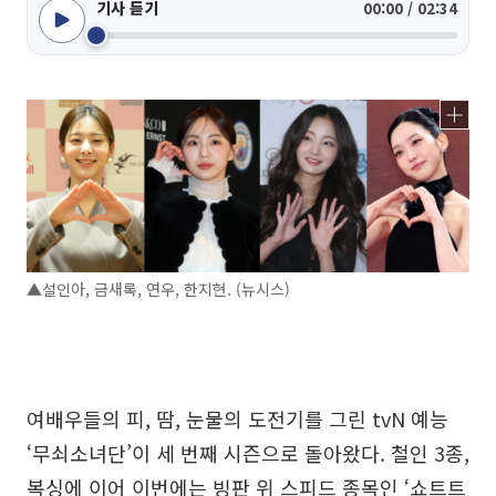
기사 듣기
00:00 / 02:34
▲설인아, 금새록, 연우, 한지현. (뉴시스)
여배우들의 피, 땀, 눈물의 도전기를 그린 tvN 예능
‘무쇠소녀단’이 세 번째 시즌으로 돌아왔다. 철인 3종,
복싱에 이어 이번에는 빙판 위 스피드 종목인 ‘쇼트트