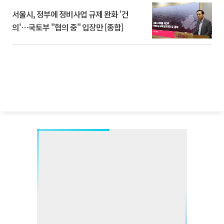
서울시, 정부에 정비사업 규제 완화 '건
의'⋯국토부 "협의 중" 입장만 [종합]