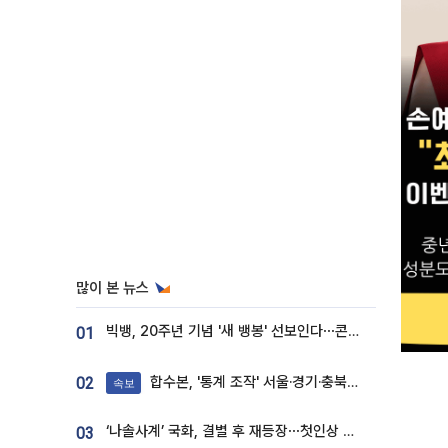
많이 본 뉴스
빅뱅, 20주년 기념 '새 뱅봉' 선보인다⋯콘서트 앞두고 팝업 개최
01
합수본, '통계 조작' 서울·경기·충북 선관위 등 추가 압수수색
02
속보
‘나솔사계’ 국화, 결별 후 재등장⋯첫인상 투표 휩쓸고 ‘인기녀’ 등극
03