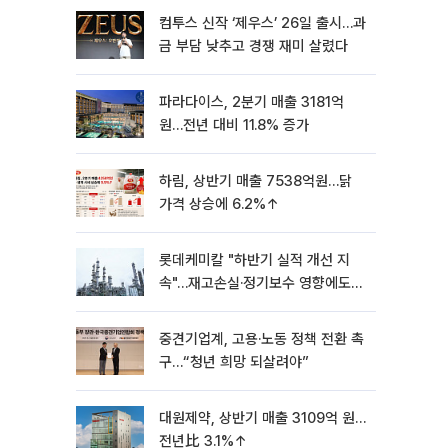
컴투스 신작 ‘제우스’ 26일 출시…과
금 부담 낮추고 경쟁 재미 살렸다
파라다이스, 2분기 매출 3181억
원…전년 대비 11.8% 증가
하림, 상반기 매출 7538억원…닭
가격 상승에 6.2%↑
롯데케미칼 "하반기 실적 개선 지
속"…재고손실·정기보수 영향에도
흑자 유지
중견기업계, 고용·노동 정책 전환 촉
구…“청년 희망 되살려야”
대원제약, 상반기 매출 3109억 원…
전년比 3.1%↑