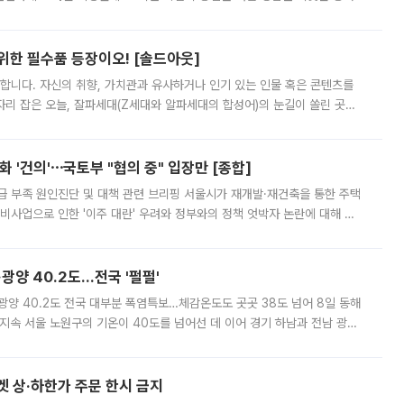
 북서풍이 산맥을 넘어 영남 쪽으로 내려오면서 뜨겁고 건조해졌는데요.
 위한 필수품 등장이오! [솔드아웃]
합니다. 자신의 취향, 가치관과 유사하거나 인기 있는 인물 혹은 콘텐츠를
'가 자리 잡은 오늘, 잘파세대(Z세대와 알파세대의 합성어)의 눈길이 쏠린 곳은
리는 공연장. 응원봉만큼이나 눈에 띄는 게 있습니다. 공연이 시작되기
 '건의'⋯국토부 "협의 중" 입장만 [종합]
급 부족 원인진단 및 대책 관련 브리핑 서울시가 재개발·재건축을 통한 주택
비사업으로 인한 '이주 대란' 우려와 정부와의 정책 엇박자 논란에 대해 정
실장은 2031년까지 31만 가구 착공 목표에 차질이 없다는 입장이나,
·광양 40.2도…전국 '펄펄'
·광양 40.2도 전국 대부분 폭염특보…체감온도도 곳곳 38도 넘어 8일 동해
지속 서울 노원구의 기온이 40도를 넘어선 데 이어 경기 하남과 전남 광양
. 전국 대부분 지역에 폭염특보가 내려진 가운데 곳곳에서 39~40도 안팎
켓 상·하한가 주문 한시 금지