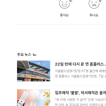
0
0
좋아요
화나요
주요 뉴스
22일 만에 다시 문 연 홈플러스
서울월드컵경기장점 67명 출근해 재개점 
연 홈플러스 서울월드컵경기장점. 7일 
우유, 과일 같은 신선식품이 차근차근 자
입추매직 '불발', 처서매직은 올
“와 이제 시원한 거 같아” 단체 ‘뇌손상
한 더위 속 30도대 초반이 상대적으로