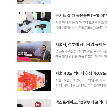
지역에 있었습니다. 7월 말에는 서풍과
콘서트 갈 때 응원봉만?⋯'최애'
지금 화제 되는 패션·뷰티 트렌드를 소개
따라 제품을 사는 '디토(Ditto) 소비
어디일까요? 아이돌 콘서트 시작을 기다
서울시, 정부에 정비사업 규제 완화
명노준 주택실장, 재개발·재건축 주택공
공급 확대 방침을 거듭 강조한 가운데 정
면 반박하고 나섰다. 명노준 서울시 주택
서울 40도 찍더니 하남 40.8도
서울ㆍ노원 40.2도 이어 하남 40.8도
안 비 시작·내륙 소나기…무더위·열대야 
에서도 40도를 웃도는 기온이 관측됐다
의 극심한
넥스트레이드, 12일부터 프리마