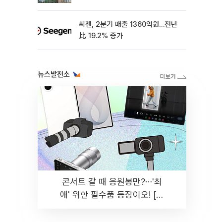
씨젠, 2분기 매출 1360억원…전년
比 19.2% 증가
뉴스발전소
콘서트 갈 때 응원봉만?⋯'최
애' 위한 필수품 등장이오! [솔
드아웃]