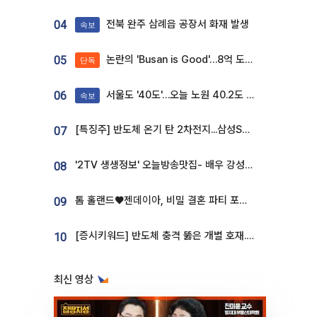
전북 완주 삼례읍 공장서 화재 발생
04
속보
논란의 'Busan is Good'…8억 도시브랜드, 용산 대통령실 CI 업체가 수행
05
단독
서울도 '40도'…오늘 노원 40.2도 기록
06
속보
[특징주] 반도체 온기 탄 2차전지...삼성SDI, 장 초반 7% 넘게 껑충
07
'2TV 생생정보' 오늘방송맛집- 배우 강성진 단골! 쌀국수ㆍ푸팟퐁 커리 맛집 '블○○○'
08
톰 홀랜드♥젠데이아, 비밀 결혼 파티 포착⋯호텔 대관비만 9억
09
[증시키워드] 반도체 충격 뚫은 개별 호재...포스코퓨처엠·에코프로·한화솔루션 '눈길'
10
최신 영상