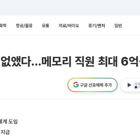
화학
항공/물류
유통
의료/바이오
중기/벤처
일반
 없앴다…메모리 직원 최대 6억
기사
구글 선호매체 추가
체계 도입
 지급