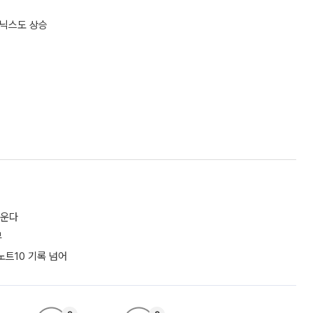
이닉스도 상승
키운다
부
노트10 기록 넘어