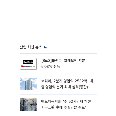
산업 최신 뉴스
[BioS]블랙록, 알테오젠 지분
5.03% 취득
코웨이, 2분기 영업익 2532억...매
출·영업익 분기 최대 실적(종합)
반도체공학회 "주 52시간제 개선
시급…美·中에 추월당할 수도"