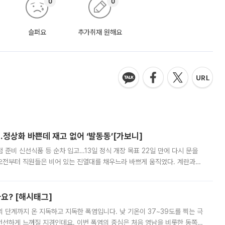
0
0
슬퍼요
추가취재 원해요
…정상화 바쁜데 재고 없어 ‘발동동’[가보니]
준비 신선식품 등 순차 입고…13일 정식 개장 목표 22일 만에 다시 문을
오전부터 직원들은 비어 있는 진열대를 채우느라 바쁘게 움직였다. 계란과
리를 잡기 시작했지만, 매장 곳곳엔 여전히 텅 빈 매대가 먼저 눈에 들어왔
까요? [해시태그]
’의 단계까지 온 지독하고 지독한 폭염입니다. 낮 기온이 37~39도를 찍는 극
 선선하게 느껴질 지경인데요. 이번 폭염의 중심은 처음 영남을 비롯한 동쪽