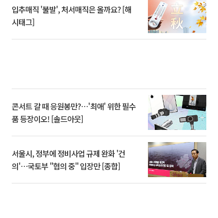
입추매직 '불발', 처서매직은 올까요? [해
시태그]
콘서트 갈 때 응원봉만?⋯'최애' 위한 필수
품 등장이오! [솔드아웃]
서울시, 정부에 정비사업 규제 완화 '건
의'⋯국토부 "협의 중" 입장만 [종합]