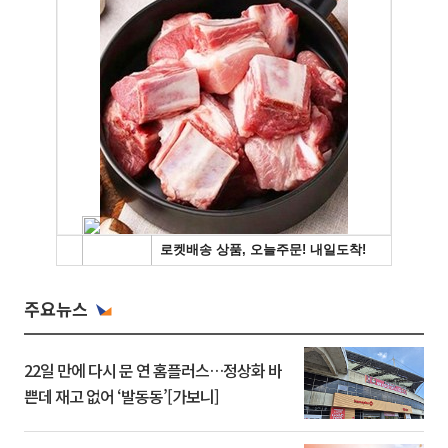
주요뉴스
22일 만에 다시 문 연 홈플러스…정상화 바
쁜데 재고 없어 ‘발동동’[가보니]