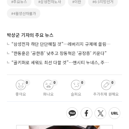
#주요뉴스
#삼성전자노사
#이란
#6·3지방선거
#4월생산자물가
박상군 기자의 주요 뉴스
“삼성전자 하단 단단해질 것”⋯레버리지 규제에 쏠림 완화
“한동훈은 ‘공한증’ 낮추고 장동혁은 ‘공장증’ 키운다”
“골키퍼로 세워도 최선 다할 것”⋯맨시티 누네스, 주전 경쟁 각오
0
0
0
0
좋아요
화나요
슬퍼요
추가취재 원해요