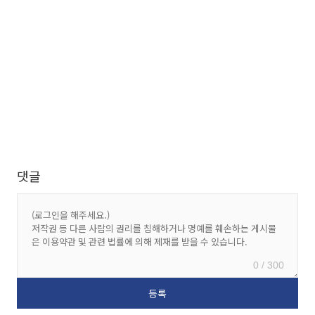
댓글
0 / 300