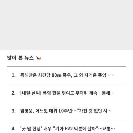
많이 본 뉴스
동해안은 시간당 80㎜ 폭우, 그 외 지역은 폭염…‘극과 극 날씨’
1.
[내일 날씨] 폭염 한풀 꺾여도 무더위 계속⋯동해안 이틀 연속 비
2.
임영웅, 어느덧 데뷔 10주년⋯"가진 것 없던 시절, 내 앞엔 20명의 팬뿐"
3.
'굿 윌 헌팅' 배우 "기아 EV2 덕분에 살아"…교통사고 후 안전성 극찬
4.