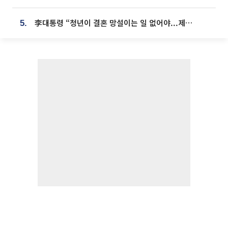
李대통령 “청년이 결혼 망설이는 일 없어야...제도상 불이익 조사”
5.