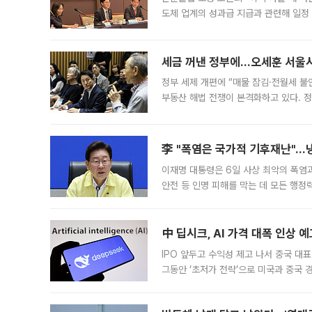
도체 업계의 성과급 지급과 관련해 일정
최근 상법·자본시장법 개정으로 기업 지
세금 꺼낸 정부에…오세훈 서울시장
정부 세제 개편에 “매물 잠김·전월세 불
부동산 해법 전쟁이 본격화하고 있다. 
드를 꺼내자 서울시는 전·월세 부담만 
李 "폭염은 국가적 기후재난"…냉
이재명 대통령은 6일 사상 최악의 폭염
안전 등 인명 피해를 막는 데 모든 행
인프라 확충 계획을 내년도 예산안에 반
中 딥시크, AI 가격 대폭 인상 
IPO 앞두고 수익성 제고 나서 중국 대표
그동안 ‘초저가 전략’으로 미국과 중국
가된다. 블룸버그통신에 따르면 딥시크는