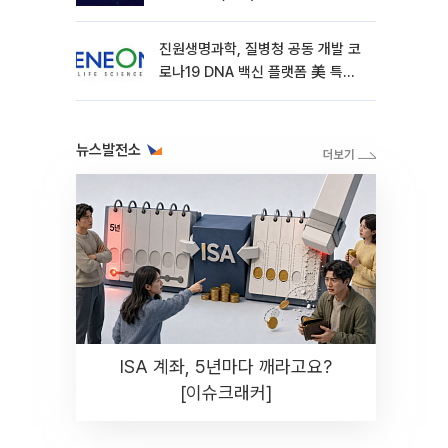
진원생명과학, 질병청 공동 개발 코
로나19 DNA 백신 플랫폼 美 특허
확보
뉴스발전소
ISA 계좌, 5년마다 깨라고요?
[이슈크래커]