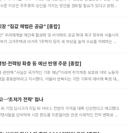
 수준 이상은 주주총회 승인을 거치는 방안을 검토할 필요가 있다고 밝혔다.
배구조와 주주권 강화 논의가 이어지는 가운데, 핵심 연구인력에 대한
 “집값 해법은 공급” [종합]
안” 우려재개발·재건축 활성화 및 비아파트 공급 확대 촉구 정부와 서울시의
정부가 고가주택과 비거주 1주택자 등의 세 부담을 높여 수요를 억제하는 카
키울 것이라며 세금이 아닌 공급이 근본적인 처방이라고 전면 반박했다.
방·전력망 확충 등 예산 반영 주문 [종합]
과 관련해 "사실상 국가적인 기후 재난"이라며 취약계층 보호와 야외 노동자
정력을 총동원하라고 지시했다. 아울러 반복되는 극한 기후에 대비해 폭염 대응
영하는 방안도 검토하라고 주문했다. 이 대통령은 이날 폭염·가뭄 대
예고⋯‘초저가 전략’ 접나
 AI 기업 딥시크가 6일 AI 서비스 전반의 가격을 대폭 인상한다고 예고했다.
 경쟁사들을 압박하며 시장 판도를 뒤흔들어온 만큼 이례적인 전략 변화로 평
 이날 공지를 통해 구체적인 인상 폭은 공개하지 않았지만 상당한 수