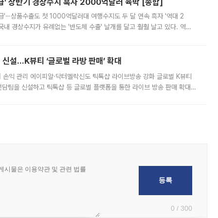
' 상반기 경상수지 흑자 2000억달러 육박 [종합]
급'⋯상품수출도 첫 1000억달러대 여행수지도 두 달 연속 흑자 '역대 2
국내 경상수지가 유례없는 '반도체 수출' 날개를 달고 훨훨 날고 있다. 역대
경상수지 뿐 아니라 상반기 경상수지 흑자도 2000억달러에 근접하며 사상 최
신설…K뷰티 ‘글로벌 라방 판매’ 확대
터 손익 관리 에이피알·닥터멜락신도 틱톡샵 라이브방송 강화 글로벌 K뷰티
담팀을 신설하고 틱톡샵 등 글로벌 플랫폼을 통한 라이브 방송 판매 확대에
급하는 데서 한발 더 나아가 방송 기획과 상품 구성, 출연자 섭외, 손익
0 / 300