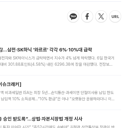
감…삼전·SK하닉 '와르르' 각각 6%·10%대 급락
삼성전자와 SK하이닉스가 급락하면서 지수가 4% 넘게 하락했다. 6일 한국거
비 301.88포인트(4.58%) 내린 6296.38에 장을 마감했다. 전장보다
스피는 장중 한때 6550.94까지 오르기도 했으나 6238.32까지 밀리기도 했
[이슈크래커]
 전액 비과세일반 ISA는 최장 5년…손익통산·과세이연 단절미사용 납입 한도
납입액 10% 소득공제…“10% 환급”은 아냐 “오랫동안 운용하라더니 이제
 ‘만능 절세 통장’으로 불리는 개인종합자산관리계좌(ISA)가 두 갈래로 개
주총 승인 받도록”…상법·자본시장법 개정 시사
닌 투자 이어갈 시기” “주52시간제도 손봐야” 김정관 산업통상부 장관이 반