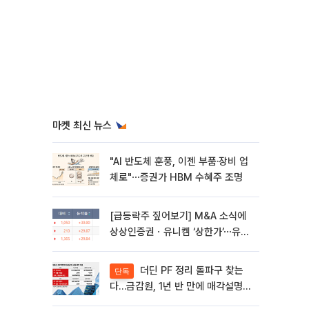
마켓 최신 뉴스
"AI 반도체 훈풍, 이젠 부품·장비 업
체로"⋯증권가 HBM 수혜주 조명
[급등락주 짚어보기] M&A 소식에
상상인증권ㆍ유니켐 ‘상한가’⋯유증
제동 걸린 SK디앤디↑
더딘 PF 정리 돌파구 찾는
단독
다…금감원, 1년 반 만에 매각설명회
재개