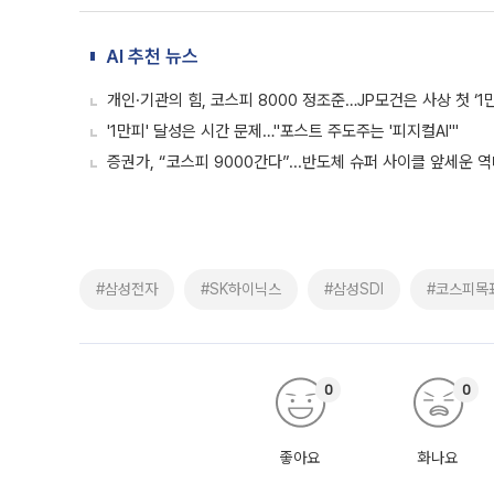
AI 추천 뉴스
개인·기관의 힘, 코스피 8000 정조준…JP모건은 사상 첫 ‘1
'1만피' 달성은 시간 문제…"포스트 주도주는 '피지컬AI'"
증권가, “코스피 9000간다”...반도체 슈퍼 사이클 앞세운 
#삼성전자
#SK하이닉스
#삼성SDI
#코스피목
0
0
좋아요
화나요