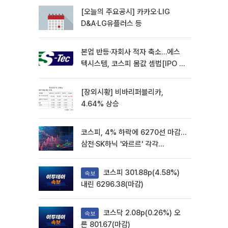
[오늘의 주요공시] 카카오·LIG
D&A·LG유플러스 등
본업 반등·자회사 적자 축소…에스
텍시스템, 코스피 몸값 셈법[IPO 엑
스레이]
[장외시황] 비바리퍼블리카,
4.64% 상승
코스피, 4% 하락에 6270선 마감…
삼전·SK하닉 '와르르' 각각
6%·10%대 급락
코스피 301.88p(4.58%)
속보
내린 6296.38(마감)
코스닥 2.08p(0.26%) 오
속보
른 801.67(마감)