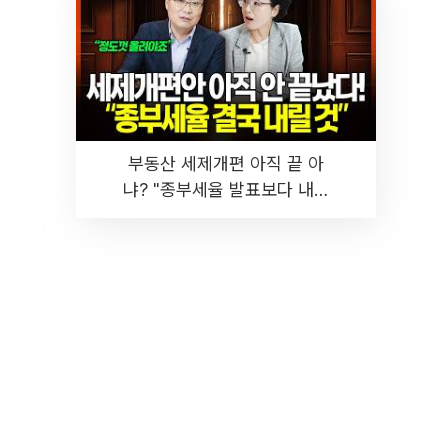
부동산 세제개편 아직 끝 아
냐? "종부세율 발표보다 내릴
것" 장기거주·양도세 전망 I 집
땅지성 I 김인만, 진미윤