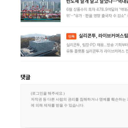
반도체 날개 달고 날았다⋯'역대급
6월 상품수지 흑자 478.9억달러 '역대
위'⋯"유가ㆍ환율 영향 출국자 수 감소" 
급 수출 호조가 매달 이어지면서 6월 
대 기
실리콘투, 라이브커머스팀 
단독
실리콘투, 팀장·PD 채용…방송 기획부
유통 플랫폼 실리콘투가 라이브커머스 전
나섰다. 국내 화장품을 해외 유통망에 공
댓글