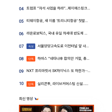
트럼프 “자석 사업을 하라”…제이에스링크, 비중국 영구자석 공급망 구축 속도
04
티웨이항공, 새 이름 '트리니티항공' 첫발…SSC 전략 본격화
05
라온로보틱스, 국내 유일 차세대 반도체 공정 로봇 개발 ‘고객사 테스트 진행’
06
서울양양고속도로 이천터널 앞 사고 발생
07
속보
하마스 “네타냐후 합의안 거절, 총선 앞두고 시간 끌기”
08
단독
NXT 프리마켓서 SK하이닉스 또 하한가⋯‘11주 거래’에 시초가 왜곡
09
10
실리콘투, 라이브커머스팀 신설…K뷰티 ‘글로벌 판매망’ 확대[K뷰티 라방戰]
단독
최신 영상