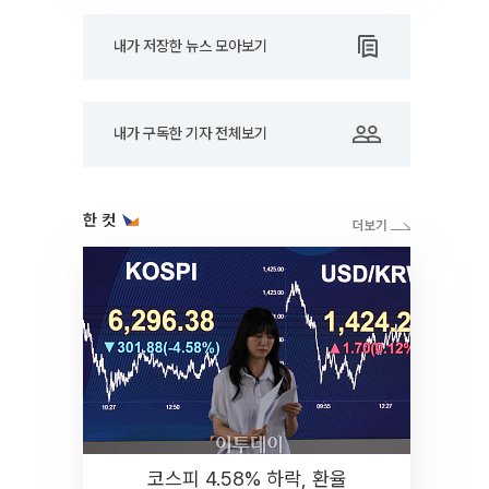
내가 저장한 뉴스 모아보기
내가 구독한 기자 전체보기
한 컷
코스피 4.58% 하락, 환율