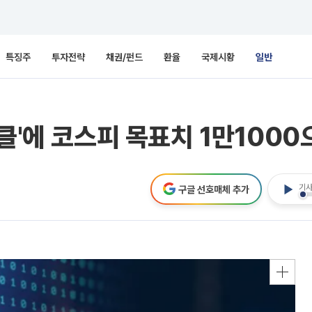
특징주
투자전략
채권/펀드
환율
국제시황
일반
클'에 코스피 목표치 1만1000
기사
구글 선호매체 추가