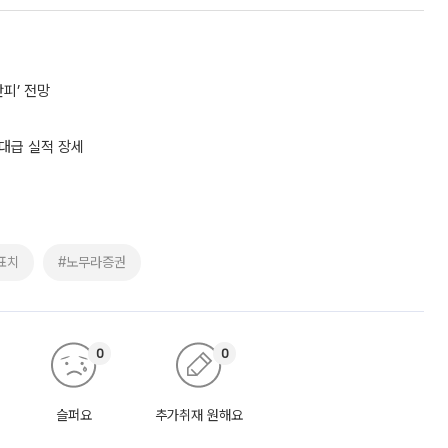
만피’ 전망
역대급 실적 장세
표치
#노무라증권
0
0
슬퍼요
추가취재 원해요