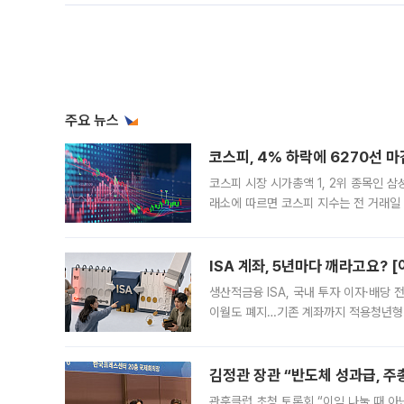
주요 뉴스
코스피, 4% 하락에 6270선 마
코스피 시장 시가총액 1, 2위 종목인 
래소에 따르면 코스피 지수는 전 거래일 대
1.81% 내린 6478.75에 출발한 코
다. 이날 오전
ISA 계좌, 5년마다 깨라고요? 
생산적금융 ISA, 국내 투자 이자·배당
이월도 폐지…기존 계좌까지 적용청년형 
는 5년마다 계좌를 해지하라는 건가요?”
편을
김정관 장관 “반도체 성과급, 
관훈클럽 초청 토론회 “이익 나눌 때 아