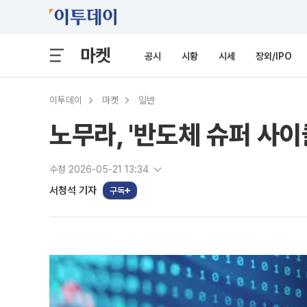
마켓
공시
시황
시세
장외/IPO
이투데이
마켓
일반
노무라, '반도체 슈퍼 사이
수정 2026-05-21 13:34
서청석 기자
구독