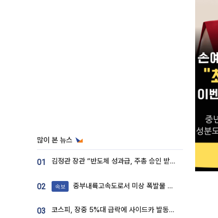
많이 본 뉴스
김정관 장관 “반도체 성과급, 주총 승인 받도록”…상법·자본시장법 개정 시사
01
중부내륙고속도로서 미상 폭발물 발견
02
속보
코스피, 장중 5%대 급락에 사이드카 발동…삼성·SK 동반 폭락
03