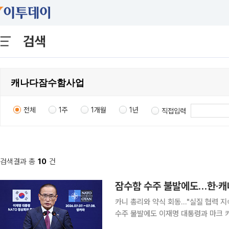
검색
전체
1주
1개월
1년
직접입력
검색결과 총
10
건
잠수함 수주 불발에도…한·캐나
카니 총리와 약식 회동…"실질 협력 지속하기로" 한국의 60조 원 규모 캐나
수주 불발에도 이재명 대통령과 마크 카
으로 방산과 AI등 미래산업 분야 협력을 확대해 나가기로 