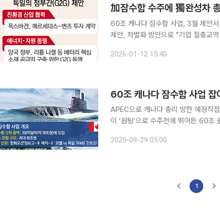
加잠수함 수주에 獨완성차 총출
60조 캐나다 잠수함 사업, 3월 제안
제안, 차별화 방안으로 "기업 절충교역 참여 위해 유인책
수주전이 ‘국가 대항전’으로 격상되며 
2026-01-12 15:40
간은 단 두 달 남짓 남은 가운데 파격
60조 캐나다 잠수함 사업 잡아
APEC으로 캐나다 총리 방한 예정직접 조선
이 ‘원팀’으로 수주전에 뛰어든 60
(APEC) 정상회의에서 판가름 날 예정이다. 28일 업계에 따르면 10월 말 경주에서 열
2025-09-29 05:00
석을 위해 방한 예정인 마크 카니 캐
1