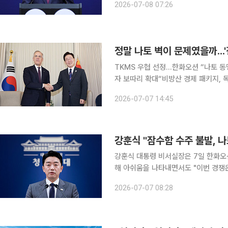
2026-07-08 07:26
간) 튀르키예 앙카라에서 브리핑을 열고
정말 나토 벽이 문제였을까...
TKMS 우협 선정…한화오션 “나토 동맹
자 보따리 확대“비방산 경제 패키지, 
납기도 앞당긴 캐나다 캐나다 차세대 잠수함 수주전의 핵심은 단순히 ‘나토의 벽’만이 아니었다. 한
2026-07-07 14:45
국이 제시한 대규모 비방산 국가경제 
강훈식 "잠수함 수주 불발, 
강훈식 대통령 비서실장은 7일 한화오션
해 아쉬움을 나타내면서도 "이번 경쟁
계기였다"고 평가했다. 그러면서 정부와
2026-07-07 08:28
겠다는 의지를 밝혔다. 강