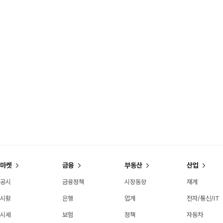
마켓
금융
부동산
산업
공시
금융정책
시장동향
재계
시황
은행
업계
전자/통신/IT
시세
보험
정책
자동차