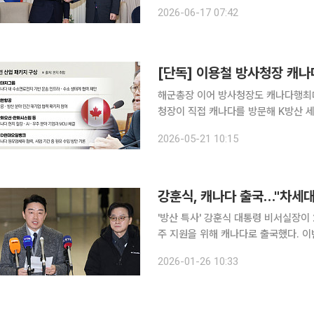
행 중인 가운데 이 대통령은 한국의 
2026-06-17 07:42
밝혔고, 카니 총리는 관련 협력을 지속
[단독] 이용철 방사청장 캐
해군총장 이어 방사청장도 캐나다행최대 60조
청장이 직접 캐나다를 방문해 K방산 세
사업(CPSP) 최종 결정을 앞두고 정
2026-05-21 10:15
원의 신뢰를 
강훈식, 캐나다 출국…"차세대
'방산 특사' 강훈식 대통령 비서실장이 
주 지원을 위해 캐나다로 출국했다. 
장을 비롯해 한화오션, 현대차그룹, H
2026-01-26 10:33
합동 수주전에 나선다. 