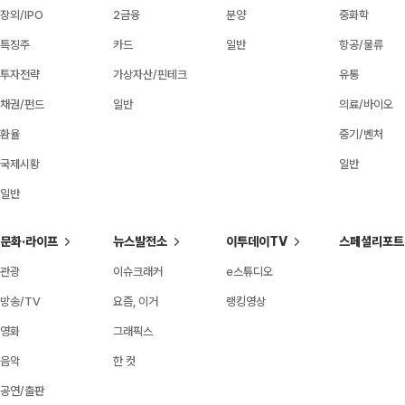
장외/IPO
2금융
분양
중화학
특징주
카드
일반
항공/물류
투자전략
가상자산/핀테크
유통
채권/펀드
일반
의료/바이오
환율
중기/벤처
국제시황
일반
일반
문화·라이프
뉴스발전소
이투데이TV
스페셜리포트
관광
이슈크래커
e스튜디오
방송/TV
요즘, 이거
랭킹영상
영화
그래픽스
음악
한 컷
공연/출판