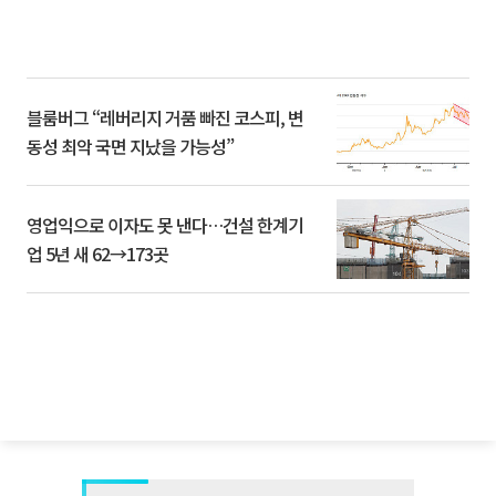
블룸버그 “레버리지 거품 빠진 코스피, 변
동성 최악 국면 지났을 가능성”
영업익으로 이자도 못 낸다…건설 한계기
업 5년 새 62→173곳