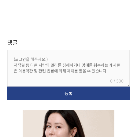
댓글
0 / 300