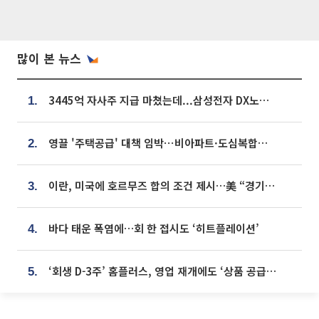
많이 본 뉴스
3445억 자사주 지급 마쳤는데...삼성전자 DX노조, 뒤늦은 '떼쓰기 집회'
1.
영끌 '주택공급' 대책 임박⋯비아파트·도심복합까지 총동원
2.
이란, 미국에 호르무즈 합의 조건 제시…美 “경기 아직 안 끝나” [종합]
3.
바다 태운 폭염에…회 한 접시도 ‘히트플레이션’
4.
‘회생 D-3주’ 홈플러스, 영업 재개에도 ‘상품 공급망’ 복구가 생존 관건
5.