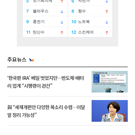
주요뉴스
‘한국판 IRA’ 베일 벗었지만…반도체·배터
리 업계 “시행령이 관건”
與 “세제개편안 다양한 목소리 수렴…이달
말 정리 가능성”