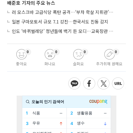
배준호 기자의 주요 뉴스
러 모스크바 고급식당 폭탄 공격…‘부차 학살 지휘관’ 노렸나
일본 구마모토서 규모 7.1 강진…한국서도 진동 감지
인도 ‘바퀴벌레당’ 청년들에 백기 든 모디…교육장관 사퇴
0
0
0
0
좋아요
화나요
슬퍼요
추가취재 원해요