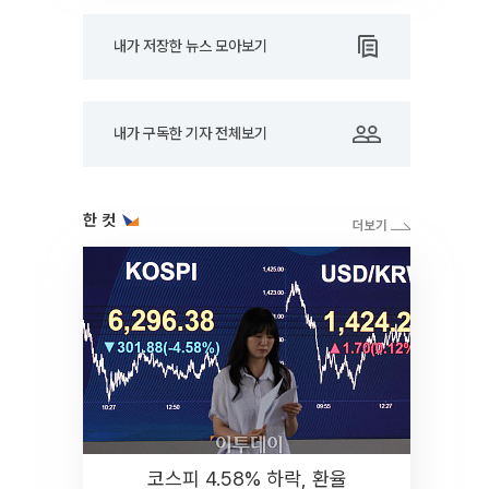
내가 저장한 뉴스 모아보기
내가 구독한 기자 전체보기
한 컷
코스피 4.58% 하락, 환율