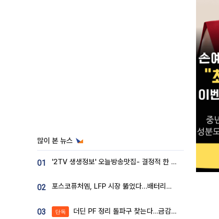
많이 본 뉴스
'2TV 생생정보' 오늘방송맛집- 결정적 한 수, 3종 메밀면! 메밀 소바 맛집 '의○○○○'
01
포스코퓨처엠, LFP 시장 뚫었다…배터리사와 대규모 장기 공급 합의
02
더딘 PF 정리 돌파구 찾는다…금감원, 1년 반 만에 매각설명회 재개
03
단독