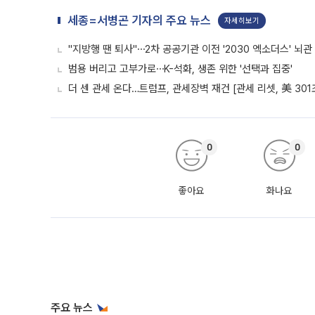
세종=서병곤 기자의 주요 뉴스
자세히보기
"지방행 땐 퇴사"⋯2차 공공기관 이전 '2030 엑소더스' 뇌관
범용 버리고 고부가로⋯K-석화, 생존 위한 '선택과 집중'
더 센 관세 온다…트럼프, 관세장벽 재건 [관세 리셋, 美 301
0
0
좋아요
화나요
주요 뉴스