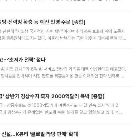
키울 것이라며 세금이 아닌 공급이 근본적인 처방이라고 전면 반박했다.
방·전력망 확충 등 예산 반영 주문 [종합]
과 관련해 "사실상 국가적인 기후 재난"이라며 취약계층 보호와 야외 노동자
정력을 총동원하라고 지시했다. 아울러 반복되는 극한 기후에 대비해 폭염 대응
영하는 방안도 검토하라고 주문했다. 이 대통령은 이날 폭염·가뭄 대
예고⋯‘초저가 전략’ 접나
 AI 기업 딥시크가 6일 AI 서비스 전반의 가격을 대폭 인상한다고 예고했다.
 경쟁사들을 압박하며 시장 판도를 뒤흔들어온 만큼 이례적인 전략 변화로 평
 이날 공지를 통해 구체적인 인상 폭은 공개하지 않았지만 상당한 수
' 상반기 경상수지 흑자 2000억달러 육박 [종합]
급'⋯상품수출도 첫 1000억달러대 여행수지도 두 달 연속 흑자 '역대 2
국내 경상수지가 유례없는 '반도체 수출' 날개를 달고 훨훨 날고 있다. 역대
경상수지 뿐 아니라 상반기 경상수지 흑자도 2000억달러에 근접하며 사상 최
신설…K뷰티 ‘글로벌 라방 판매’ 확대