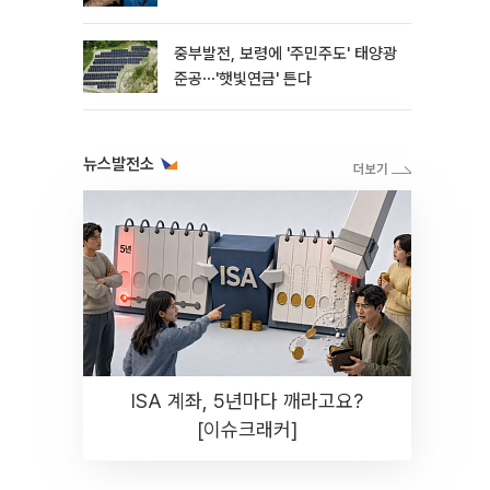
중부발전, 보령에 '주민주도' 태양광
준공⋯'햇빛연금' 튼다
뉴스발전소
ISA 계좌, 5년마다 깨라고요?
[이슈크래커]