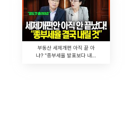
부동산 세제개편 아직 끝 아
냐? "종부세율 발표보다 내릴
것" 장기거주·양도세 전망 I 집
땅지성 I 김인만, 진미윤