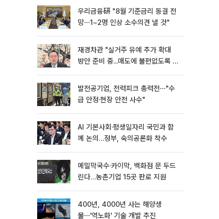
우리금융硏 "8월 기준금리 동결 전
망⋯1~2명 인상 소수의견 낼 것"
재경차관 "실거주 유예 추가 확대
방안 준비 중...매도에 불편없도록 노
력"
발전공기업, 전력피크 총력전⋯"수
급 안정·현장 안전 사수"
AI 기본사회·평생일자리 국민과 함
께 논의…정부, 숙의공론화 착수
메밀막국수·카이막, 백화점 문 두드
린다…농촌기업 15곳 판로 지원
400년, 4000년 사는 해양생
물⋯'역노화' 기술 개발 추진