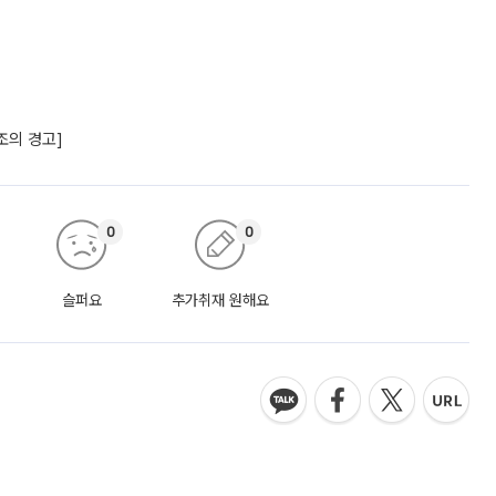
조의 경고]
0
0
슬퍼요
추가취재 원해요