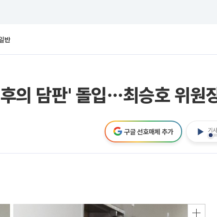
일반
최후의 담판' 돌입⋯최승호 위원장
기사
구글 선호매체 추가