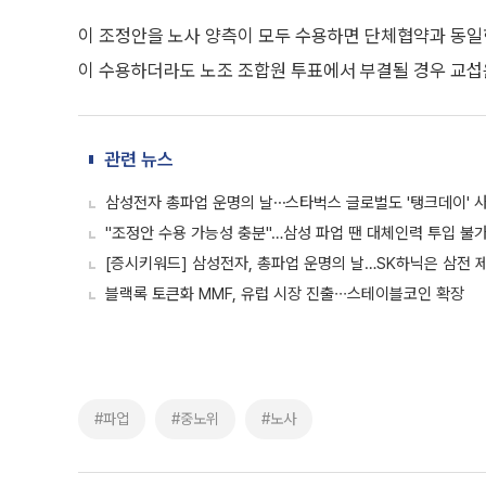
이 조정안을 노사 양측이 모두 수용하면 단체협약과 동일한
이 수용하더라도 노조 조합원 투표에서 부결될 경우 교섭
관련 뉴스
삼성전자 총파업 운명의 날⋯스타벅스 글로벌도 '탱크데이' 사
"조정안 수용 가능성 충분"…삼성 파업 땐 대체인력 투입 불
[증시키워드] 삼성전자, 총파업 운명의 날…SK하닉은 삼전 제
블랙록 토큰화 MMF, 유럽 시장 진출∙∙∙스테이블코인 확장
#파업
#중노위
#노사