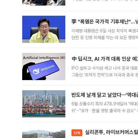
드를 꺼내자 서울시는 전·월세 부담만 
李 "폭염은 국가적 기후재난"…냉
이재명 대통령은 6일 사상 최악의 폭염
안전 등 인명 피해를 막는 데 모든 행
인프라 확충 계획을 내년도 예산안에 반
中 딥시크, AI 가격 대폭 인상 
IPO 앞두고 수익성 제고 나서 중국 대표
그동안 ‘초저가 전략’으로 미국과 중국
가된다. 블룸버그통신에 따르면 딥시크는
반도체 날개 달고 날았다⋯'역대급
6월 상품수지 흑자 478.9억달러 '역대
위'⋯"유가ㆍ환율 영향 출국자 수 감소" 
급 수출 호조가 매달 이어지면서 6월 
대 기
실리콘투, 라이브커머스팀 
단독