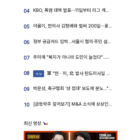
KBO, 폭염 대책 발표⋯11일부터 리그 개시ㆍ경기 오후 7시 시작
04
아옳이, 한의사 김형배와 벌써 200일⋯꽃다발 들고 "프러포즈 아냐"
05
정부 공급카드 임박…서울시 협의·주민 설득이 성패 가른다 [부동산 해법 전쟁]
06
추미애 "복지가 아니라 도민이 늘었다"…재정난 책임론 정면돌파
07
08
軍 "한ㆍ미, 北 발사 탄도미사일 제원 정밀분석 중"
속보
박문성, 축구협회 '성 접대' 보도에 분노…"다 말아먹으려고 작정했나"
09
[급등락주 짚어보기] M&A 소식에 상상인증권ㆍ유니켐 ‘상한가’⋯유증 제동 걸린 SK디앤디↑
10
최신 영상