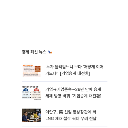
경제 최신 뉴스
‘누가 물려받느냐’보다 ‘어떻게 이어
가느냐” [기업승계 대전환]
가업→기업존속⋯29년 만에 승계
세제 방향 바꿔 [기업승계 대전환]
여한구, 英 신임 통상장관에 러
LNG 제재·철강 쿼터 우려 전달