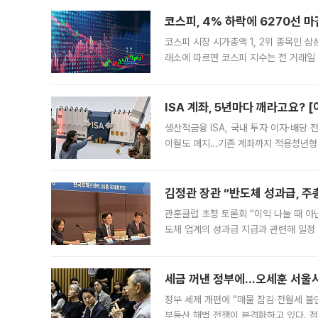
코스피, 4% 하락에 6270선 마
코스피 시장 시가총액 1, 2위 종목인 
래소에 따르면 코스피 지수는 전 거래일 대
1.81% 내린 6478.75에 출발한 코
다. 이날 오전
ISA 계좌, 5년마다 깨라고요? 
생산적금융 ISA, 국내 투자 이자·배당
이월도 폐지…기존 계좌까지 적용청년형 
는 5년마다 계좌를 해지하라는 건가요?”
편을
김정관 장관 “반도체 성과급, 
관훈클럽 초청 토론회 “이익 나눌 때 아
도체 업계의 성과급 지급과 관련해 일정
최근 상법·자본시장법 개정으로 기업 지
세금 꺼낸 정부에…오세훈 서울시장
정부 세제 개편에 “매물 잠김·전월세 불
부동산 해법 전쟁이 본격화하고 있다. 