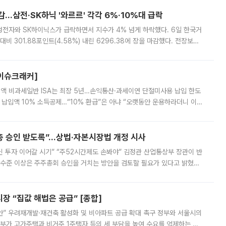
감…삼전·SK하닉 '와르르' 각각 6%·10%대 급락
삼성전자와 SK하이닉스가 급락하면서 지수가 4% 넘게 하락했다. 6일 한국거
비 301.88포인트(4.58%) 내린 6296.38에 장을 마감했다. 전장보다
스피는 장중 한때 6550.94까지 오르기도 했으나 6238.32까지 밀리기도 했
[이슈크래커]
 전액 비과세일반 ISA는 최장 5년…손익통산·과세이연 단절미사용 납입 한도
납입액 10% 소득공제…“10% 환급”은 아냐 “오랫동안 운용하라더니 이제
 ‘만능 절세 통장’으로 불리는 개인종합자산관리계좌(ISA)가 두 갈래로 개
주총 승인 받도록”…상법·자본시장법 개정 시사
닌 투자 이어갈 시기” “주52시간제도 손봐야” 김정관 산업통상부 장관이 반
 수준 이상은 주주총회 승인을 거치는 방안을 검토할 필요가 있다고 밝혔다.
배구조와 주주권 강화 논의가 이어지는 가운데, 핵심 연구인력에 대한
 “집값 해법은 공급” [종합]
안” 우려재개발·재건축 활성화 및 비아파트 공급 확대 촉구 정부와 서울시의
정부가 고가주택과 비거주 1주택자 등의 세 부담을 높여 수요를 억제하는 카