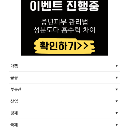
마켓
금융
부동산
산업
경제
국제