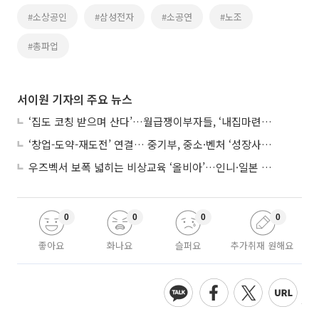
#소상공인
#삼성전자
#소공연
#노조
#총파업
서이원 기자의 주요 뉴스
‘집도 코칭 받으며 산다’…월급쟁이부자들, ‘내집마련’ 신청 증가세
‘창업-도약-재도전’ 연결… 중기부, 중소·벤처 ‘성장사다리’ 짓는다
우즈벡서 보폭 넓히는 비상교육 ‘올비아’…인니·일본 진출 타진
0
0
0
0
좋아요
화나요
슬퍼요
추가취재 원해요