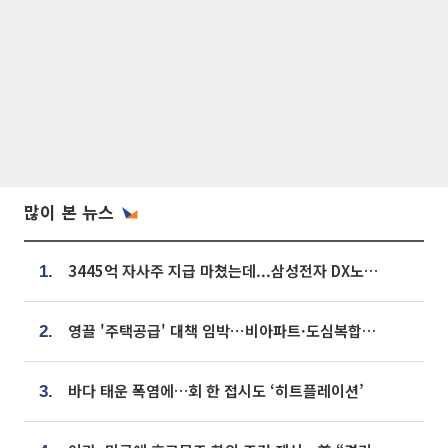
많이 본 뉴스
3445억 자사주 지급 마쳤는데...삼성전자 DX노조, 뒤늦은 '떼쓰기 집회'
1.
영끌 '주택공급' 대책 임박⋯비아파트·도심복합까지 총동원
2.
바다 태운 폭염에…회 한 접시도 ‘히트플레이션’
3.