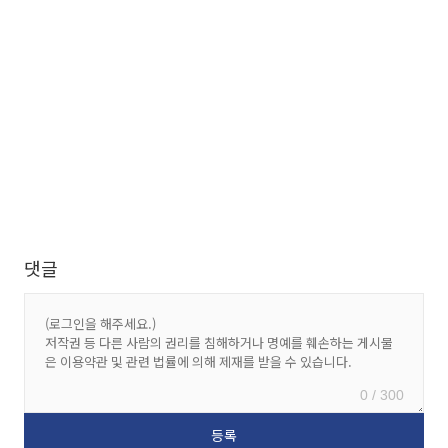
댓글
0 / 300