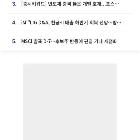
[증시키워드] 반도체 충격 뚫은 개별 호재...포스코퓨처엠·에코프로·한화솔루션 '눈길'
3.
iM "LIG D&A, 천궁-II 매출 하반기 회복 전망…방산 톱픽 유지"
4.
MSCI 발표 D-7…후보주 반등에 편입 기대 재점화
5.