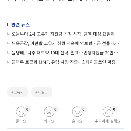
관련 뉴스
오늘부터 2차 고유가 지원금 신청 시작, 금액·대상·요일제 신청 방법은?
뉴욕금값, 이란발 고유가 상황 지속에 약보합…금 선물 0.08%↓
윤병태, ‘나주 대도약 10대 전략’ 발표…민생지원금 20만원 공약
블랙록 토큰화 MMF, 유럽 시장 진출∙∙∙스테이블코인 확장
#고유가
#지원금
0
0
0
0
좋아요
화나요
슬퍼요
추가취재 원해요