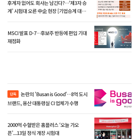
후계자 없어도 회사는 남긴다?…‘제3자 승
계’ 시험대 오른 中企 현장 [기업승계 대전
환]
MSCI 발표 D-7…후보주 반등에 편입 기대
재점화
논란의 'Busan is Good'…8억 도시
단독
브랜드, 용산 대통령실 CI 업체가 수행
2000억 수혈받은 홈플러스 ‘오늘 가오
픈’...13일 정식 개장 시험대