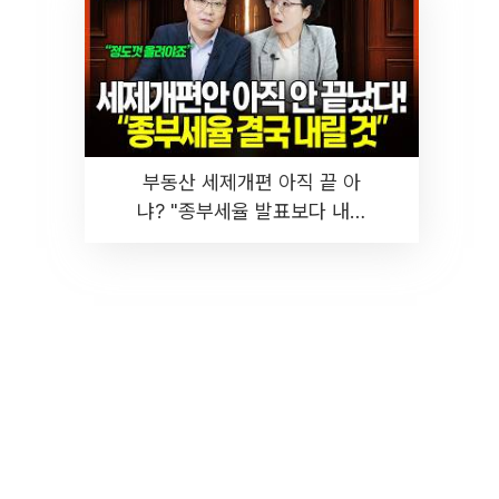
부동산 세제개편 아직 끝 아
냐? "종부세율 발표보다 내릴
것" 장기거주·양도세 전망 I 집
땅지성 I 김인만, 진미윤