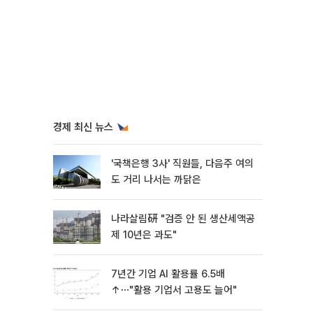
경제 최신 뉴스
'국책은행 3사' 직원들, 다음주 여의
도 거리 나서는 까닭은
나라살림硏 "검증 안 된 생산세액공
제 10년은 과도"
7년간 기업 AI 활용률 6.5배
↑⋯"활용 기업서 고용도 늘어"