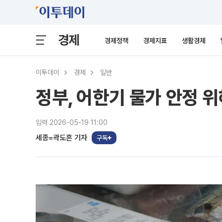
경제
경제정책
경제지표
생활경제
이투데이
경제
일반
정부, 어한기 물가 안정 
입력 2026-05-19 11:00
세종=곽도흔 기자
구독