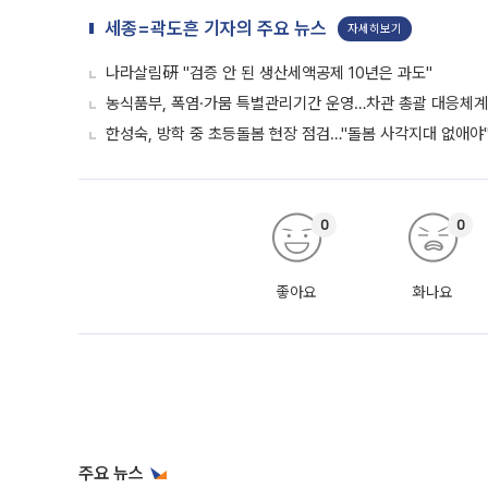
세종=곽도흔 기자의 주요 뉴스
자세히보기
나라살림硏 "검증 안 된 생산세액공제 10년은 과도"
농식품부, 폭염·가뭄 특별관리기간 운영…차관 총괄 대응체계
한성숙, 방학 중 초등돌봄 현장 점검…"돌봄 사각지대 없애야
0
0
좋아요
화나요
주요 뉴스