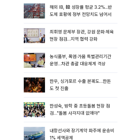
해외 IB, 韓 성장률 평균 3.2%...반
도체 호황에 정부 전망치도 넘어서
최휘영 문체부 장관, 강원 문화·체육
현장 점검…지역 협력 강화
농식품부, 폭염·가뭄 특별관리기간
운영…차관 총괄 대응체계 격상
한우, 싱가포르 수출 본궤도…한돈
도 첫 진출
한성숙, 방학 중 초등돌봄 현장 점
검…"돌봄 사각지대 없애야"
내항선사와 장기계약 화주에 운송비
1% 세액공제