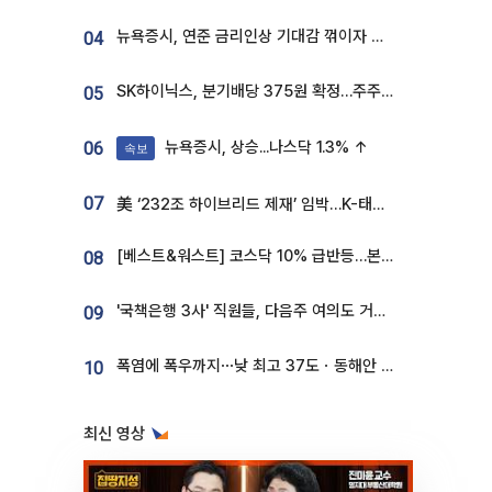
뉴욕증시, 연준 금리인상 기대감 꺾이자 상승...S&P500 사상 최고치 [종합]
04
SK하이닉스, 분기배당 375원 확정…주주환원책 9월로 앞당겨 발표
05
뉴욕증시, 상승...나스닥 1.3% ↑
06
속보
07
美 ‘232조 하이브리드 제재’ 임박…K-태양광, 불확실성 털고 날개 다나
[베스트&워스트] 코스닥 10% 급반등…본느, 최대주주 변경 기대에 270% 폭등
08
'국책은행 3사' 직원들, 다음주 여의도 거리 나서는 까닭은
09
폭염에 폭우까지⋯낮 최고 37도ㆍ동해안 강한 비 [날씨]
10
최신 영상