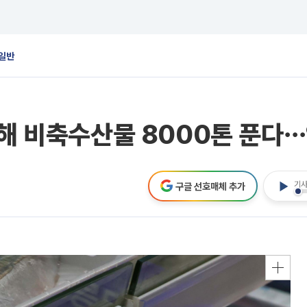
일반
위해 비축수산물 8000톤 푼다
기사
구글 선호매체 추가