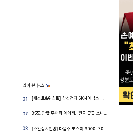
많이 본 뉴스
[베스트&워스트] 삼성전자·SK하이닉스 밀린 한 주…상상인증권은 85% 급등
01
35도 안팎 무더위 이어져…전국 곳곳 소나기 [오늘 날씨]
02
03
[주간증시전망] 다음주 코스피 6000~7000⋯“外人 수급은 정책이 변수”