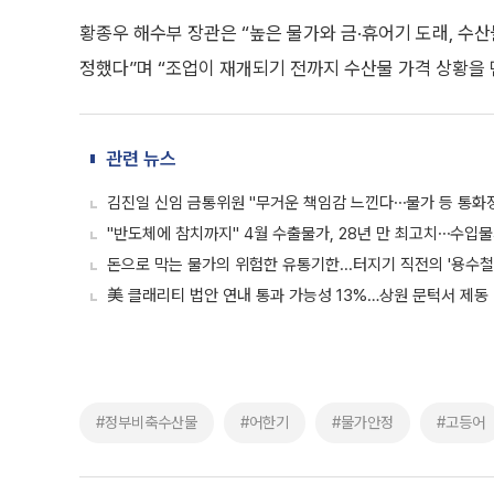
황종우 해수부 장관은 “높은 물가와 금·휴어기 도래, 수
정했다”며 “조업이 재개되기 전까지 수산물 가격 상황을 
관련 뉴스
김진일 신임 금통위원 "무거운 책임감 느낀다⋯물가 등 통화
"반도체에 참치까지" 4월 수출물가, 28년 만 최고치⋯수입물가
돈으로 막는 물가의 위험한 유통기한...터지기 직전의 '용수철
美 클래리티 법안 연내 통과 가능성 13%…상원 문턱서 제동
#정부비축수산물
#어한기
#물가안정
#고등어