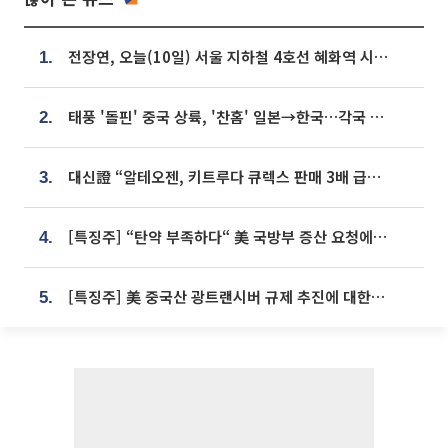
전장연, 오늘(10일) 서울 지하철 4호선 혜화역 시위…1호선 용산역 무정차
1.
태풍 '돌핀' 중국 상륙, '찬홈' 일본→한국…각국 기상청 예상 경로는?
2.
대신證 “알테오젠, 키트루다 큐렉스 판매 3배 급증…목표가 41만원 상향”
3.
[특징주] “탄약 부족하다“ 美 국방부 증산 요청에⋯국내 방산주 급등세
4.
[특징주] 美 중국산 광트랜시버 규제 추진에 대한광통신 등 광통신株 강세
5.