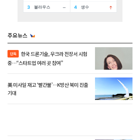
주요뉴스
한국 드론기술, 우크라 전장서 시험
단독
중…“스타트업 여러 곳 참여”
美 미사일 재고 ‘빨간불’…K방산 북미 진출
기대