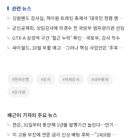
관련 뉴스
강원랜드 감사실, 하이원 트레킹 축제서 ‘대국민 청렴 캠페인’ 전개
군인공제회, 상임감사에 박경수 전 국방부 법무관리관 선임
GTX-A 삼성역 구간 '철근 누락' 확인…국토부, 감사 착수
싸이월드, 10월 부활 예고…그러나 핵심 사업안은 ‘추후 공개’
#한국은행
#감사
#자체감사
#내부통제
#감사원
배근미 기자의 주요 뉴스
한은, 31일부터 통안채 1년물 발행기간 늘린다⋯만기별 지표종목도 도입
미 고용 부진에 연준 금리 인상 베팅 후퇴⋯"1410원 밑돌 듯"