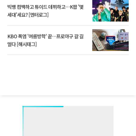
빅뱅 컴백하고 튜이드 데뷔하고⋯K팝 '몇
세대'세요? [엔터로그]
KBO 폭염 '여름방학' 끝…프로야구 갈 길
멀다 [해시태그]