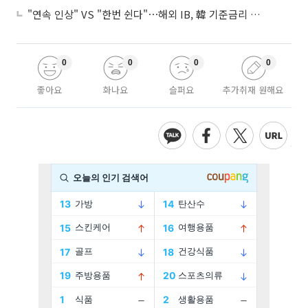
"연속 인상" VS "한번 쉰다"⋯해외 IB, 韓 기준금리 두고 '견해 차' 팽팽
0
0
0
0
좋아요
화나요
슬퍼요
추가취재 원해요