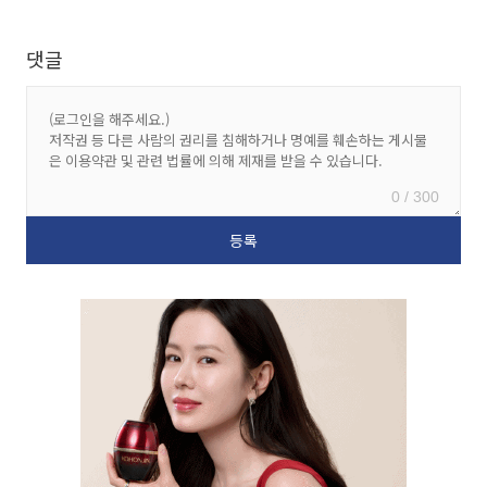
댓글
0 / 300