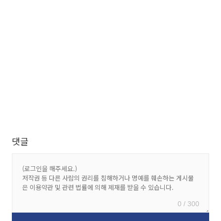
댓글
0 / 300