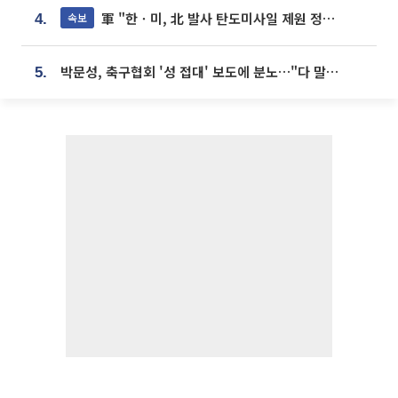
軍 "한ㆍ미, 北 발사 탄도미사일 제원 정밀분석 중"
속보
4.
박문성, 축구협회 '성 접대' 보도에 분노…"다 말아먹으려고 작정했나"
5.