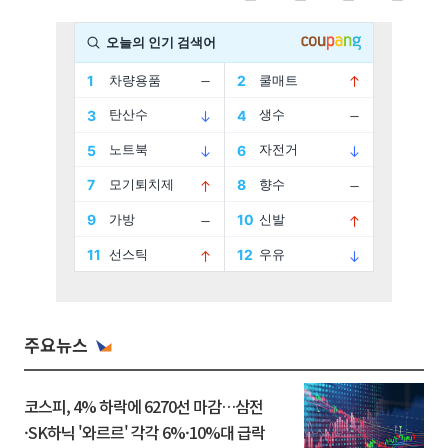
주요뉴스
코스피, 4% 하락에 6270선 마감…삼전
·SK하닉 '와르르' 각각 6%·10%대 급락