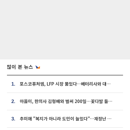
많이 본 뉴스
포스코퓨처엠, LFP 시장 뚫었다…배터리사와 대규모 장기 공급 합의
1.
아옳이, 한의사 김형배와 벌써 200일⋯꽃다발 들고 "프러포즈 아냐"
2.
추미애 "복지가 아니라 도민이 늘었다"…재정난 책임론 정면돌파
3.