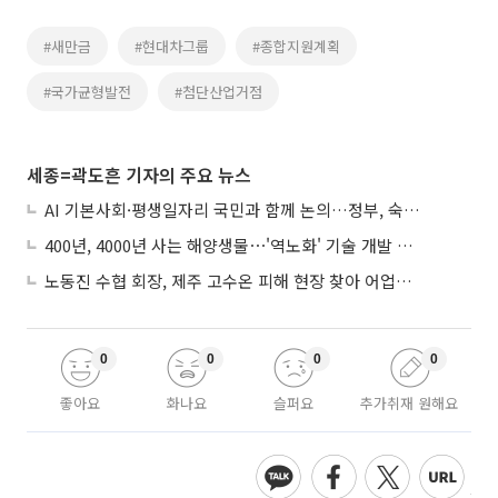
#새만금
#현대차그룹
#종합지원계획
#국가균형발전
#첨단산업거점
세종=곽도흔 기자의 주요 뉴스
AI 기본사회·평생일자리 국민과 함께 논의…정부, 숙의공론화 착수
400년, 4000년 사는 해양생물⋯'역노화' 기술 개발 추진
노동진 수협 회장, 제주 고수온 피해 현장 찾아 어업인 지원 점검
0
0
0
0
좋아요
화나요
슬퍼요
추가취재 원해요