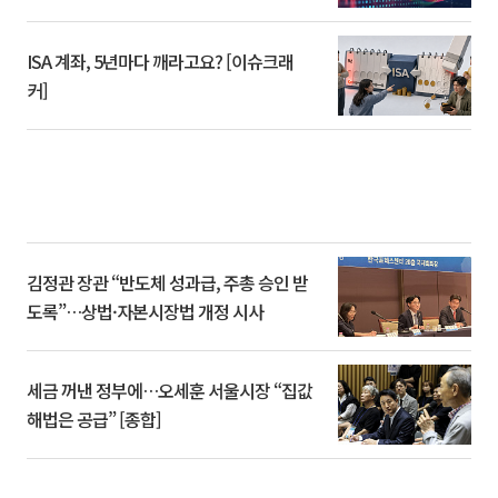
ISA 계좌, 5년마다 깨라고요? [이슈크래
커]
김정관 장관 “반도체 성과급, 주총 승인 받
도록”…상법·자본시장법 개정 시사
세금 꺼낸 정부에…오세훈 서울시장 “집값
해법은 공급” [종합]